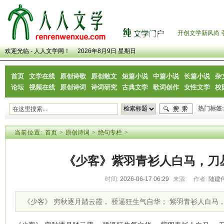
开创文学新风尚 
欢迎光临 - 人人文学网！
2026年8月9日 星期日
首页
文学在线
原创诗歌
原创散文
短篇小说
中篇小说
长篇小说
杂
论坛
视频在线
原创诗词
诗词研究
古典文学
歌词创作
女性文学
校
热门标签:
当前位置:
首页
>
原创诗词
>
绝句专栏
>
《少客》紫羽青衫人白马，刀
时间:
2026-06-17 06:29
来源:
作者:
陆建
《少客》 穷秋逐月踏云霞， 骄逼狂生气自华； 紫羽青衫人白马