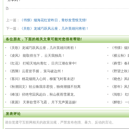
上一篇：
《书懐》烟海花红皆昨日，青纱发雪恨无情!
下一篇：
《关歌》龙城巧跃风云座，几许英雄问将初！
各位朋友，下面的相关文章可能对您很有帮助!
《关歌》龙城巧跃风云座，几许英雄问将初！
《书懐》烟
《凌风》 能取得当下， 云天我独高！
《横云秋》
《红花》 灯昭天地向青红， 日月江潮在掌中!
《葬雪》春
《西陲》云星皆手握， 策马破边州！
《野望之秋
《客问》桃花烟雨入心间，柳絮飞时客未还!
《晓色》风
《秋潮回文》轻云唤我非君悦，独倚潮骚不别离
《那年》风
《峰顶》径绝穹囚风起白，秋山夜雨雪屠龙。
《闯歌》 
《夜困》 天寒欲雪不飞霜， 月下无声翼远扬!
《醉歌》 
发表评论
请自觉遵守互联网相关的政策法规，严禁发布色情、暴力、反动的言论。