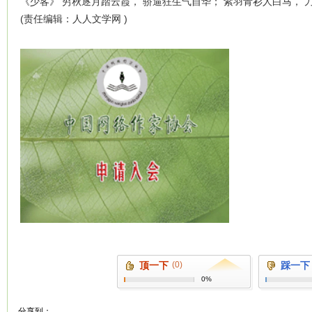
《少客》 穷秋逐月踏云霞， 骄逼狂生气自华； 紫羽青衫人白马， 
(责任编辑：人人文学网 )
顶一下
(0)
踩一下
0%
分享到：