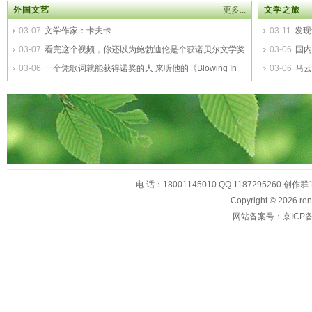
外国文艺
更多...
文学之旅
03-07
文学作家：卡夫卡
03-11
发现
03-07
看完这个视频，你还以为鲍勃迪伦是个获诺贝尔文学奖
03-06
国内
的民谣歌手？
03-06
一个凭歌词就能获得诺奖的人 来听他的《Blowing In
03-06
马云
The Wind》
电 话：18001145010 QQ 1187295260 创作群
Copyright © 2026
网站备案号：京ICP备1