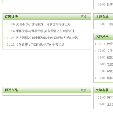
03-06
世界
改
百家讲坛
更多...
名师在线
03-06
莫言不仅小说写的好，诗歌也写得这么好！
03-07
《白
03-06
中国文学与世界文学 莫言香港公开大学演讲
大师风采
11-24
洛夫题词2016中国诗歌春晚 两岸诗人反响热烈
09-16
他没
11-23
文学讲座：判断诗歌好坏的十项指标
03-07
文学
03-07
记忆
03-06
老梁
03-06
解密
03-06
杨振
影视作品
更多...
文学名著
03-07
冯其
03-07
王熙
费？