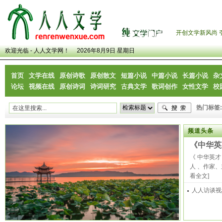
开创文学新风尚 
欢迎光临 - 人人文学网！
2026年8月9日 星期日
首页
文学在线
原创诗歌
原创散文
短篇小说
中篇小说
长篇小说
杂
论坛
视频在线
原创诗词
诗词研究
古典文学
歌词创作
女性文学
校
热门标签:
频道头条
《中华英
《 中华英才
人 、作家、主
看全文]
人人访谈视
各大视