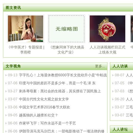
图文资讯
《中华英才》专题报道 |
《想象同体下的大姚县
人人访谈视频栏目正式
李雨橙
文化产业》
上线各大视
文学视角
更多...
人人访谈
09-13
字字扎心！上海退休教授6000字长文批幼升小是“牛蛙战
08-07
人人
争”，已刷
07-06
印度与中国的差距不是多少年，而是一个毛 泽 东
07-05
《中
03-27
刺杀辱母案：黑社会的生殖器，其实摆在了国民脸上
书
07-03
《想
03-07
中国古代性文化大观之妓女文学
06-20
人人
03-06
中国文学艺术界2016春节大联欢
03-07
三毛
09-05
越孤独的人越擅长社交？
03-07
三毛
06-06
作家毕飞宇：写作永远不是一个手艺
人人讲坛
06-06
伊朗导演马克马尔巴夫：一部电影推动了一项法律的修