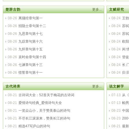
楚辞古韵
更多...
文赋研究
08-26
离骚经章句第一
08-24
王勃
08-26
招隐士章句第十二
08-24
苏轼
08-26
九思章句第十七
08-24
苏轼
08-26
九叹章句第十六
08-24
欧阳
08-26
九怀章句第十五
08-24
闲 
08-26
哀时命章句第十四
08-24
登徒
08-26
七谏章句第十三
08-24
长 
08-26
惜誓章句第十一
08-24
归 
古代诗库
更多...
说文解字
08-21
古诗词大全：52首关于梅花的古诗词
07-13
从《
08-21
爱情诗句经典_爱情诗句大全
07-13
帕男
08-21
一览众山小，关于赞美泰山的诗句
08-23
中国
08-21
不尽长江滚滚来，赞美长江的诗句
08-23
20
08-21
精选47写庐山的诗句
08-21
最新