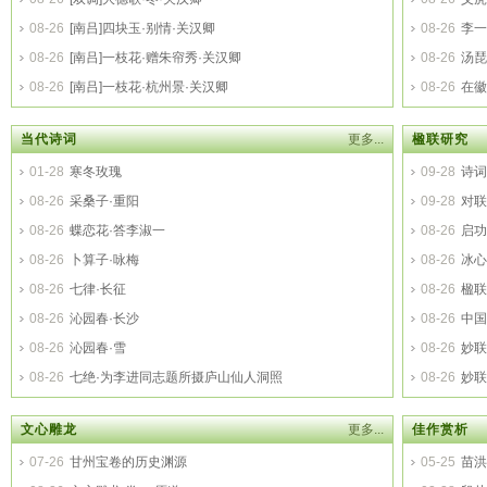
08-26
[南吕]四块玉·别情·关汉卿
08-26
李一
08-26
[南吕]一枝花·赠朱帘秀·关汉卿
08-26
汤琵
08-26
[南吕]一枝花·杭州景·关汉卿
08-26
在徽
当代诗词
更多...
楹联研究
01-28
寒冬玫瑰
09-28
诗词
08-26
采桑子·重阳
09-28
对联
08-26
蝶恋花·答李淑一
08-26
启功
08-26
卜算子·咏梅
08-26
冰心
08-26
七律·长征
08-26
楹联
08-26
沁园春·长沙
08-26
中国
08-26
沁园春·雪
08-26
妙联
08-26
七绝·为李进同志题所摄庐山仙人洞照
08-26
妙联
文心雕龙
更多...
佳作赏析
07-26
甘州宝卷的历史渊源
05-25
苗洪