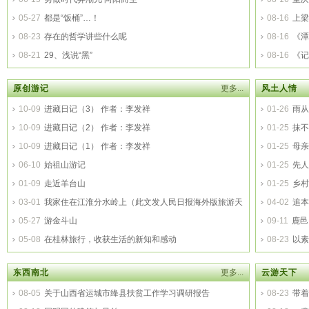
05-27
都是“饭桶”…！
08-16
上梁
08-23
存在的哲学讲些什么呢
08-16
《潭
08-21
29、浅说“黑”
08-16
《记
原创游记
更多...
风土人情
10-09
进藏日记（3） 作者：李发祥
01-26
雨从
10-09
进藏日记（2） 作者：李发祥
01-25
抹不
10-09
进藏日记（1） 作者：李发祥
01-25
母亲
06-10
始祖山游记
01-25
先人
01-09
走近羊台山
01-25
乡村
03-01
我家住在江淮分水岭上（此文发人民日报海外版旅游天
04-02
追本
地栏目）
05-27
游金斗山
09-11
鹿邑
05-08
在桂林旅行，收获生活的新知和感动
08-23
以素
东西南北
更多...
云游天下
08-05
关于山西省运城市绛县扶贫工作学习调研报告
08-23
带着