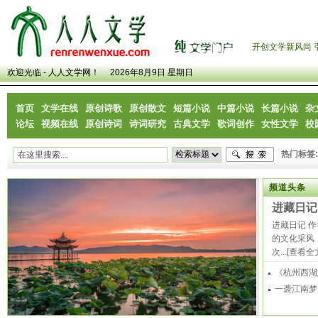
开创文学新风尚 
欢迎光临 - 人人文学网！
2026年8月9日 星期日
首页
文学在线
原创诗歌
原创散文
短篇小说
中篇小说
长篇小说
杂
论坛
视频在线
原创诗词
诗词研究
古典文学
歌词创作
女性文学
校
热门标签:
频道头条
进藏日记
进藏日记 
的文化采风
次...
[查看全
《杭州西湖
一袭江南梦