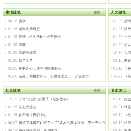
生活随笔
更多...
人文随笔
06-16
卖字
01-25
感情
01-26
老年生活遐想
01-25
秋天
01-25
疫情，给生活按一次暂停键
01-25
一个
01-25
隔离
01-20
总以
01-25
酒醉英雄汉
10-30
我那
01-25
那年高考
02-15
朱建
01-25
怜悯之心，沾满伤感和泪水
《人才英雄
01-11
《 
01-20
余生，和最爱的人一起慢慢变老，一起去远方
10-22
《茶
社会随笔
更多...
名家游记
12-19
非常“想念怀念”虱子（纪实故事）
09-16
彭城
01-25
花心大建波
08-21
叶圣
01-25
你不是世界的中心
08-18
《杭
06-07
建筑工地留不住90后：“20多岁的基本没有，干十天半月
08-18
始得
就跑”
06-15
勇做时代弄潮儿 向阳而生
08-16
重庆