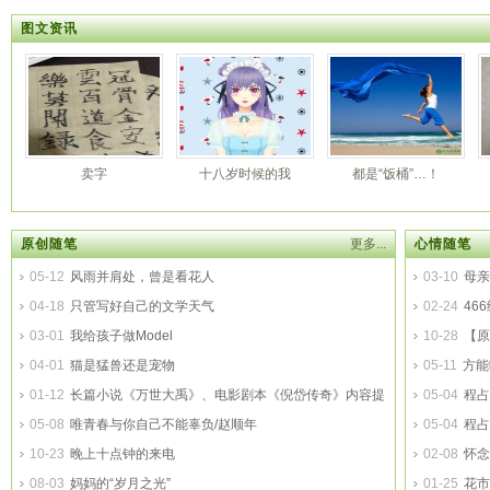
图文资讯
卖字
十八岁时候的我
都是“饭桶”…！
原创随笔
更多...
心情随笔
05-12
风雨并肩处，曾是看花人
03-10
母亲
04-18
只管写好自己的文学天气
02-24
46
03-01
我给孩子做Model
10-28
【原
04-01
猫是猛兽还是宠物
05-11
方能
01-12
长篇小说《万世大禹》、电影剧本《倪岱传奇》内容提
05-04
程占
要
05-08
唯青春与你自己不能辜负/赵顺年
05-04
程占
10-23
晚上十点钟的来电
02-08
怀念
08-03
妈妈的“岁月之光”
01-25
花市