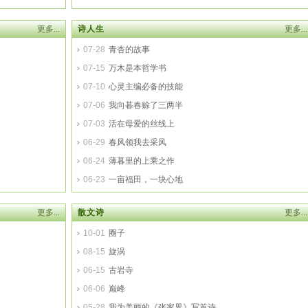
更多...
诗人生
更多...
07-28
青杏的故事
07-15
万木是本哲学书
07-10
心灵主编必备的技能
07-06
我向暮春赊了三两半
07-03
活在母爱的丝线上
06-29
春风领我去采风
06-24
薄暮里的上乘之作
06-23
一亩福田，一块心地
更多...
散文诗
更多...
10-01
圈子
08-15
旋涡
06-15
古岩寺
06-06
巅峰
05-28
我为美丽的《张家界》写首诗