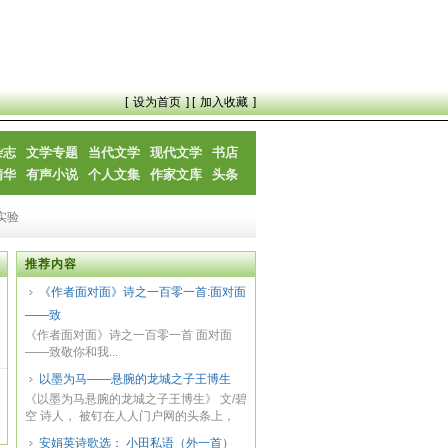
[
设为首页
] [
加入收藏
]
杂志
文学专题
当代文学
现代文学
书店
精华
有声小说
个人文集
作家文库
头条
实验
推荐内容
《作者面对面》诗之一百零一首:面对面
——致
《作者面对面》诗之一百零一首 面对面
——致敬你和我...
以墨为马——悬腕的龙城之子王博生
《以墨为马悬腕的龙城之子王博生》 文/碧
空 诗人， 被钉在人人门户网的头条上，
英雄...
安娟英诗歌选： 小田私语（外一首）