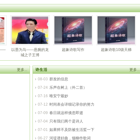
(组诗)
人》赏
——
以墨为马——悬腕的龙
超象诗歌写作
超象诗歌10级天梯
城之子王博
更多...
诗生活
更多...
08-03
群发的信息
07-24
乐声在树上（外二首）
07-16
唯安宁最妙
07-12
时间表会详细记录你的努力
07-09
春日就这样倏忽即逝
07-04
只有我们两个是诗人
07-01
如果猝不及防被生活蜇一下
06-27
河堤谱好曲，烟柳作歌词