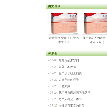
图文资讯
铁骨柔情 爱暖人心 评作
属于大庆人的诗意
家宋玉芳
评宋玉芳（
诗原创
08-05
叶是树的形容词
07-29
窗外一本芭蕉
07-28
生产流水线上的我
07-27
人间宁静的样子
07-26
山色如娥
07-24
我们只有面对面的能见度
07-23
每个人都是一本书
07-22
专注是种宝贵的特质