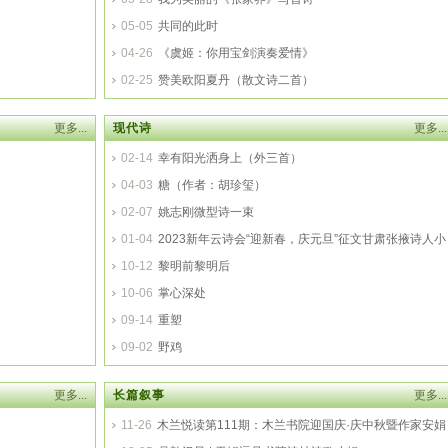
05-05
共同的此时
04-26
《虞姬：你用宝剑演奏爱情》
02-25
赞美欧阳夏丹（散文诗二首）
更多...
现代诗
更多...
02-14
幸有阳光洒身上（外三首）
04-03
糖（作者：胡珍玺）
02-07
姚志刚微型诗一束
01-04
2023新年云诗会“迎新春，庆元旦”征文甘肃张掖诗人小
辑（2）
10-12
黎明前黎明后
10-06
掌心深处
09-14
重塑
09-02
野鸡
更多...
长篇叙事
更多...
11-26
木兰悦读第111期：木兰书院迎国庆·庆中秋暨作家安娟