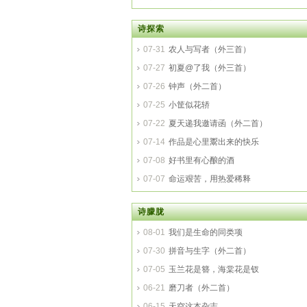
诗探索
07-31
农人与写者（外三首）
07-27
初夏@了我（外三首）
07-26
钟声（外二首）
07-25
小筐似花轿
07-22
夏天递我邀请函（外二首）
07-14
作品是心里鬻出来的快乐
07-08
好书里有心酿的酒
07-07
命运艰苦，用热爱稀释
诗朦胧
08-01
我们是生命的同类项
07-30
拼音与生字（外二首）
07-05
玉兰花是簪，海棠花是钗
06-21
磨刀者（外二首）
06-15
天空这本杂志