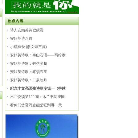
热点内容
诗人安娟英诗歌欣赏
安娟英诗八首
小镇有爱 (散文诗三首)
安娟英诗歌：泰山石语――写给泰
安娟英诗歌：包孕吴越
安娟英诗歌：雾锁五亭
安娟英诗歌：二泉映月
纪念李文亮医生诗歌专辑一（持续
木兰悦读第111期：木兰书院迎国
看你们贪官污吏能猖狂到哪一天