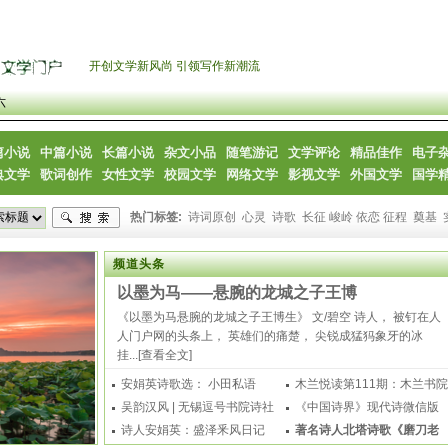
开创文学新风尚 引领写作新潮流
六
篇小说
中篇小说
长篇小说
杂文小品
随笔游记
文学评论
精品佳作
电子
典文学
歌词创作
女性文学
校园文学
网络文学
影视文学
外国文学
国学
热门标签:
诗词原创
心灵
诗歌
长征 峻岭 依恋 征程
奠基
频道头条
以墨为马——悬腕的龙城之子王博
《以墨为马悬腕的龙城之子王博生》 文/碧空 诗人， 被钉在人
人门户网的头条上， 英雄们的痛楚， 尖锐成猛犸象牙的冰
挂...
[查看全文]
安娟英诗歌选： 小田私语
木兰悦读第111期：木兰书院
（外一
吴韵汉风 | 无锡逗号书院诗社
迎国
《中国诗界》现代诗微信版
诗
诗人安娟英：盛泽釆风日记
2023年
著名诗人北塔诗歌《磨刀老