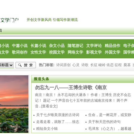
开创文学新风尚 引领写作新潮流
四
篇小说
中篇小说
长篇小说
杂文小品
随笔游记
文学评论
精品佳作
电子
典文学
歌词创作
女性文学
校园文学
网络文学
影视文学
外国文学
国学
热门标签:
诗词原创
心灵
诗歌
长征 峻岭 依恋 征程
奠基
频道头条
勿忘九一八——王博生诗歌《南京
南京！南京！ 永不忘却的大屠杀！ 作者：王博生 历史不会忘
记！ 题记 一个声音自七十五年前的古城南京传来！ 两个声
音...
[查看全文]
关于七夕唯美浪漫的古诗词
生命，是一树花开，或安静
100首
走着走着，就散了……徐志
或热烈
关于秋天悲伤的诗句
摩散文
精短杂文小辑
毛泽东（心之力），越看越