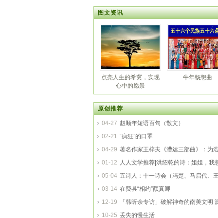
图文资讯
点亮人生的希冀，实现
牛年畅想曲
心中的愿景
原创推荐
04-27
赵顺年短语百句（散文）
02-21
“疯狂”的口罩
04-29
著名作家王梓夫《漕运三部曲》：为
河立传
01-12
人人文学推荐|洪绍乾的诗：姐姐，我
（外9首）
05-04
五诗人：十一诗会（冯楚、马启代、
王博生）
03-14
在费县“相约”颜真卿
12-19
「韩昕余专访」破解神奇的南美文明 
10-25
丢失的慢生活