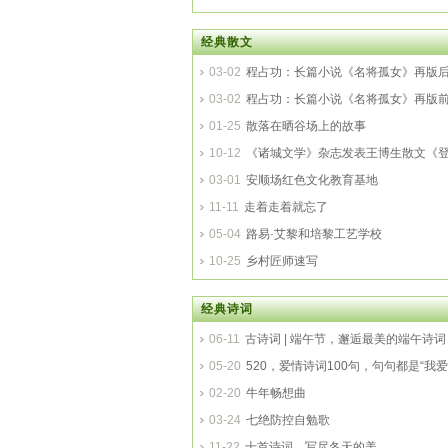
经典散文
03-02
程占功：长篇小说《名将孤女》再版
03-02
程占功：长篇小说《名将孤女》再版
01-25
散落在晒谷场上的故事
10-12
《诸城文学》杂志发表王博生散文《
03-01
安顺场红色文化教育基地
11-11
走着走着就忘了
05-04
路易·艾黎和培黎工艺学校
10-25
乡村匠师速写
经典诗词
06-11
古诗词 | 端午节，邂逅最美的端午诗词
05-20
520，爱情诗词100句，句句都是“我爱
02-20
牛年畅想曲
03-24
七绝防控自勉歌
11-22
十首诗词，写尽冬天的美