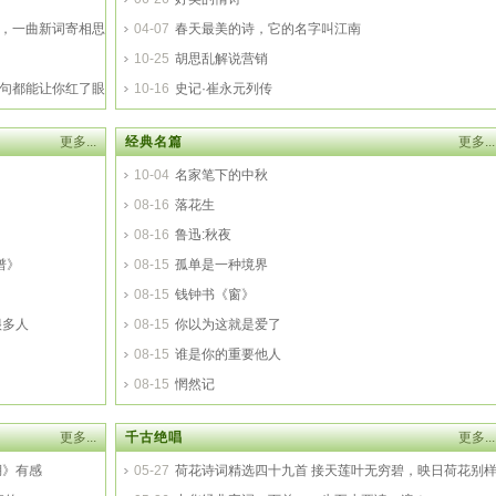
好，一曲新词寄相思
04-07
春天最美的诗，它的名字叫江南
10-25
胡思乱解说营销
每句都能让你红了眼
10-16
史记·崔永元列传
更多...
经典名篇
更多...
10-04
名家笔下的中秋
08-16
落花生
08-16
鲁迅:秋夜
谱》
08-15
孤单是一种境界
08-15
钱钟书《窗》
很多人
08-15
你以为这就是爱了
08-15
谁是你的重要他人
！
08-15
惘然记
更多...
千古绝唱
更多...
湖》有感
05-27
荷花诗词精选四十九首 接天莲叶无穷碧，映日荷花别