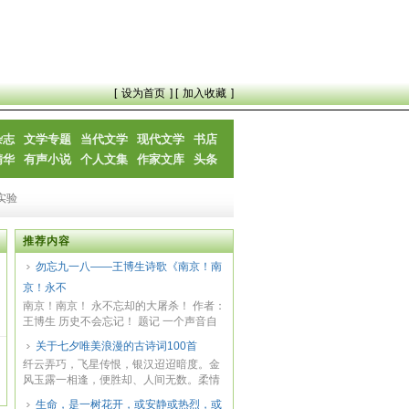
[
设为首页
] [
加入收藏
]
杂志
文学专题
当代文学
现代文学
书店
精华
有声小说
个人文集
作家文库
头条
实验
推荐内容
勿忘九一八——王博生诗歌《南京！南
京！永不
南京！南京！ 永不忘却的大屠杀！ 作者：
王博生 历史不会忘记！ 题记 一个声音自
七十...
关于七夕唯美浪漫的古诗词100首
纤云弄巧，飞星传恨，银汉迢迢暗度。金
风玉露一相逢，便胜却、人间无数。柔情
似水，佳...
生命，是一树花开，或安静或热烈，或