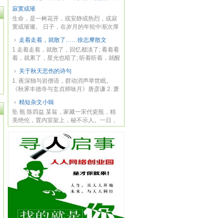
寂寞或璀
生命，是一树花开，或安静或热烈，或寂
寞或璀璨。 日子，在岁月的年轮中渐次厚
重，那...
走着走着，就散了……徐志摩散文
1 走着走着，就散了，回忆都淡了; 看着看
着，就累了，星光也暗了; 听着听着，就醒
了，...
关于秋天悲伤的诗句
1. 夜深独与岩僧语，群动消声举世眠。
《秋霁丰德寺与玄贞师咏月》唐彦谦 2. 萧
萧远树...
精短杂文小辑
坠 瓶 陈四益 某翁，家藏一宋代瓷瓶，精
美绝伦，置内室架上，秘不示人。一日，
自外入...