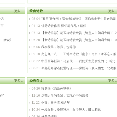
更多...
经典诗歌
更多...
后记
05-04
“五四”青年节：送你60首诗词，愿你出走半生归来仍是
前言
少年！
01-13
优秀诗歌作品-洪绍乾作品：赔偿
07-13
【新诗推荐】杨玉祥诗歌欣赏（诗意人生朗诵专辑11-2
登山者说》
首）
06-28
【新诗推荐】杨玉祥诗歌欣赏（诗意人生朗诵专辑1-10
首）
06-06
我在秋里，等风，也等你
09-18
勿忘九一八——王博生诗歌《南京！南京！永不忘却的
大屠杀》
08-22
中国百年新诗：马启代——我的天空是发光的（10首）
08-21
卑鄙是卑鄙者的通行证——朦胧诗代表人物之一北岛的
诗（二）
更多...
经典杂文
更多...
04-26
读詹澈《绿岛外狱书》
你”
12-16
点亮人生的希冀，实现心中的愿景
11-22
小雪：雪含情 梅含笑
10-24
一枚红叶，染醉秋思，红尘醉人，醉人相思
06-26
好美的情诗