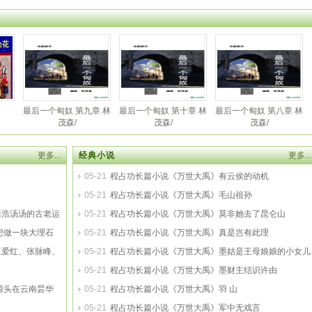
激情澎
最后一个匈奴 第九章 林
最后一个匈奴 第十章 林
最后一个匈奴 第八章 林
茂森/
茂森/
茂森/
更多...
经典小说
更多...
05-21
程占功长篇小说《万世大禹》有云侯的动机
05-21
程占功长篇小说《万世大禹》毛山祖孙
浩浩汤汤的古老运
05-21
程占功长篇小说《万世大禹》莫非她去了昆仑山
想做一块大理石
05-21
程占功长篇小说《万世大禹》真是岂有此理
王爱红、张脉峰、
05-21
程占功长篇小说《万世大禹》墨姑是王母娘娘的小女儿
吗
05-21
程占功长篇小说《万世大禹》墨财主结识许由
源头在云南昙华
05-21
程占功长篇小说《万世大禹》羽 山
05-21
程占功长篇小说《万世大禹》军中无戏言