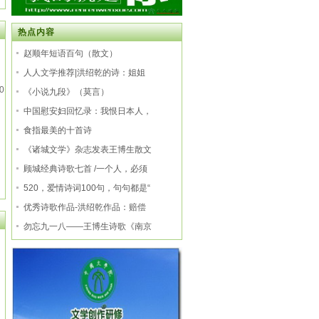
热点内容
赵顺年短语百句（散文）
人人文学推荐|洪绍乾的诗：姐姐
0
《小说九段》（莫言）
中国慰安妇回忆录：我恨日本人，
食指最美的十首诗
《诸城文学》杂志发表王博生散文
顾城经典诗歌七首 /一个人，必须
520，爱情诗词100句，句句都是“
优秀诗歌作品-洪绍乾作品：赔偿
勿忘九一八——王博生诗歌《南京