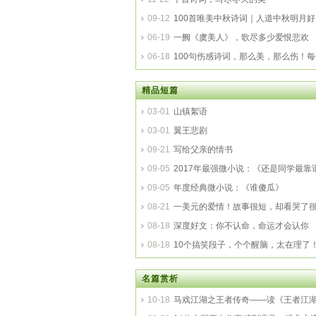
09-12
100首唯美中秋诗词｜人道中秋明月
06-19
一阙《虞美人》，歌尽多少爱恨悲欢
06-18
100句伤感诗词，那么美，那么伤！
眶
精品短篇
03-01
山镇絮语
03-01
翼王悲剧
09-21
写给父亲的情书
09-05
2017年最强微小说：《还是同学最靠
09-05
年度经典微小说：《谁傻瓜》
08-21
一美元的爱情！故事很短，却看哭了
08-18
深度好文：你不认命，命运才会认你
08-18
10个搞笑段子，个个醒脑，太在理了
名篇赏析
10-18
马戏江湖之王者传奇——读《王者江