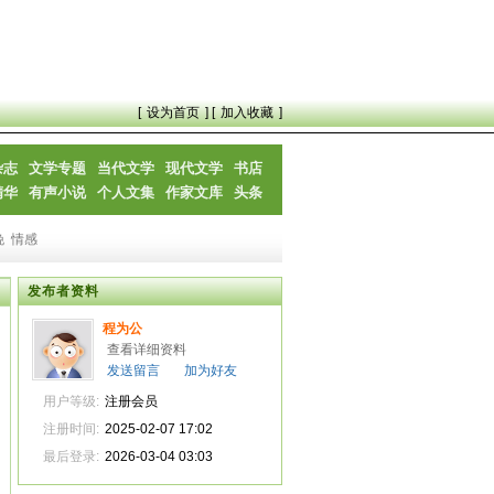
[
设为首页
] [
加入收藏
]
杂志
文学专题
当代文学
现代文学
书店
精华
有声小说
个人文集
作家文库
头条
晚
情感
发布者资料
程为公
查看详细资料
发送留言
加为好友
用户等级:
注册会员
注册时间:
2025-02-07 17:02
最后登录:
2026-03-04 03:03