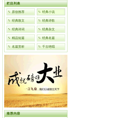
栏目列表
原创推荐
经典小说
经典散文
经典诗歌
经典诗词
经典杂文
精品短篇
经典名篇
名篇赏析
千古绝唱
推荐内容