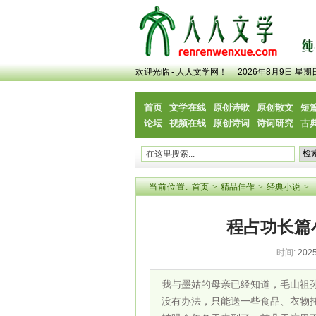
欢迎光临 - 人人文学网！
2026年8月9日 星期
首页
文学在线
原创诗歌
原创散文
短
论坛
视频在线
原创诗词
诗词研究
古
当前位置:
首页
>
精品佳作
>
经典小说
>
程占功长篇
时间:
2025
我与墨姑的母亲已经知道，毛山祖
没有办法，只能送一些食品、衣物