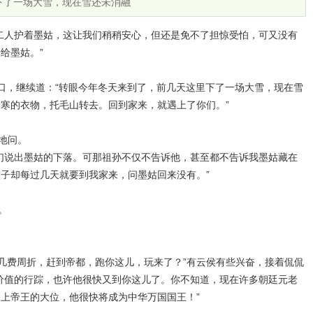
下了一场大雪，现在雪还未消融
二人护着墨姑，这让我们稍稍安心，但还是免不了担惊受怕，可又没有
给墨姑。”
口，继续道：“转眼今年冬天来到了，前几天这里下了一场大雪，现在雪
寒的衣物，托毛山转去。回到家来，就遇上了你们。”
地问。
们说出墨姑的下落。可那祖孙不仅不告诉他，甚至都不告诉我墨姑藏在
子却每过几天就要到我家来，问墨姑回来没有。”
。
不悦。
几费周折，赶到帝都，跑你这儿，玩来了？”有云侯有些兴奋，接着侃侃
价值的行踪，也许他很快又到你这儿了。你不知道，现在许多朝廷元老
上帝王的大位，他很快将成为中华万国国王！”