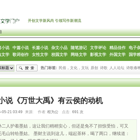
开创文学新风尚 引领写作新潮流
日
篇小说
中篇小说
长篇小说
杂文小品
随笔游记
文学评论
精品佳作
电子
典文学
歌词创作
女性文学
校园文学
网络文学
影视文学
外国文学
国学
热门标签:
民俗，文化，文玩
原创
诗歌
人人论坛
诗歌春
小说《万世大禹》有云侯的动机
-05-21 03:49
来源:
作者:
程为公
点击:
691 次
孙二人护着墨姑，这让我们稍稍安心，但还是免不了担惊受怕，可又
托毛山转给墨姑。 墨财主说到这儿，端起茶杯，喝了两口，继续道：