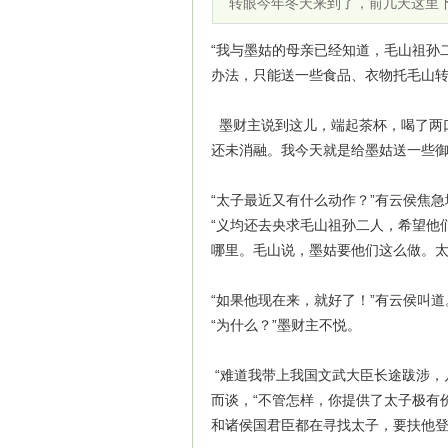
转眼今年冬天来到了，前几天这里
“我与墨姑的母亲已经知道，毛山祖孙
办法，只能送一些食品、衣物托毛山转
墨财主说到这儿，端起茶杯，喝了两
还未消融。我今天就是给墨姑送一些御
“太子最近又有什么动作？”有云侯焦急
“义均还去央求毛山祖孙二人，希望他
哪里。毛山说，墨姑要他们这么做。太
“如果他现在来，就好了！”有云侯叫道
“为什么？”墨财主
“难道我带上我国文武大臣长途跋涉，
而谈，“不管怎样，你提供了太子极有
和诸侯国君臣都在寻找太子，要扶他登