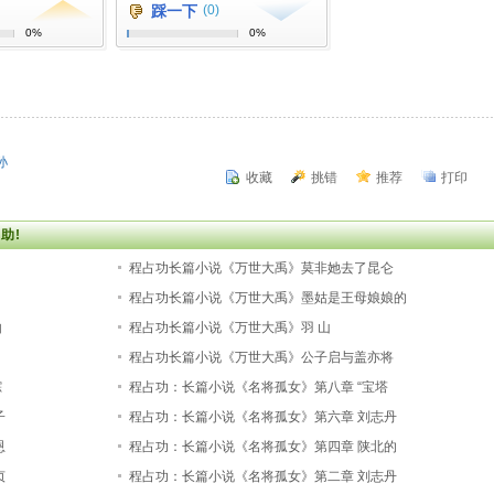
踩一下
(0)
0%
0%
孙
收藏
挑错
推荐
打印
助!
程占功长篇小说《万世大禹》莫非她去了昆仑
程占功长篇小说《万世大禹》墨姑是王母娘娘的
由
程占功长篇小说《万世大禹》羽 山
程占功长篇小说《万世大禹》公子启与盖亦将
踪
程占功：长篇小说《名将孤女》第八章 “宝塔
子
程占功：长篇小说《名将孤女》第六章 刘志丹
恩
程占功：长篇小说《名将孤女》第四章 陕北的
贞
程占功：长篇小说《名将孤女》第二章 刘志丹