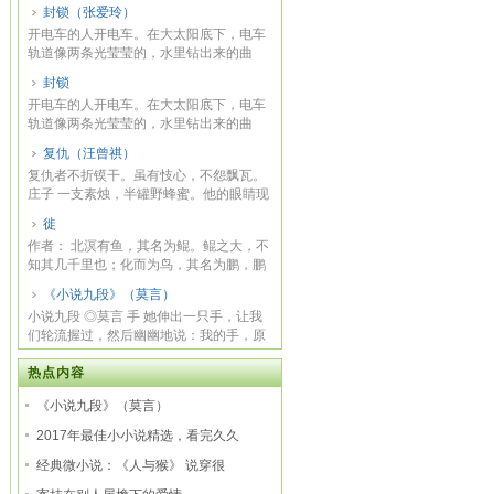
封锁（张爱玲）
开电车的人开电车。在大太阳底下，电车
轨道像两条光莹莹的，水里钻出来的曲
蟮，抽长了...
封锁
开电车的人开电车。在大太阳底下，电车
轨道像两条光莹莹的，水里钻出来的曲
蟮，抽长了...
复仇（汪曾祺）
复仇者不折镆干。虽有忮心，不怨飘瓦。
庄子 一支素烛，半罐野蜂蜜。他的眼睛现
在看不...
徙
作者： 北溟有鱼，其名为鲲。鲲之大，不
知其几千里也；化而为鸟，其名为鹏，鹏
之背，...
《小说九段》（莫言）
小说九段 ◎莫言 手 她伸出一只手，让我
们轮流握过，然后幽幽地说：我的手，原
来很好...
热点内容
《小说九段》（莫言）
2017年最佳小小说精选，看完久久
经典微小说：《人与猴》 说穿很