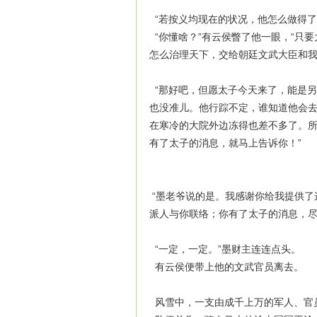
“若按义均现在的状况，他怎么做得了
“你懂啥？”有云侯瞥了他一眼，“只
怎么治理天下，交给朝廷文武大臣和我
“那好吧，但愿太子今天来了，能是另
也没准儿。他行踪不定，谁知道他会
在寒冷的大院外边冻得也差不多了。
有了太子的消息，就马上告诉你！”
“墨老爷说的是。我感谢你给我提供了
派人与你联络；你有了太子的消息，尽
“一定，一定。”墨财主连连点头。
有云侯便带上他的文武官员离去。
风雪中，一支由成千上万的军人、官