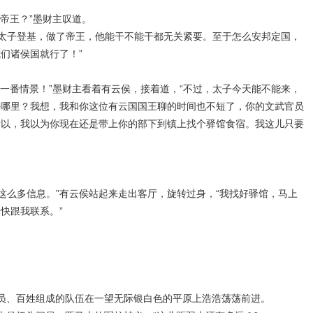
帝王？”墨财主叹道。
要太子登基，做了帝王，他能干不能干都无关紧要。至于怎么安邦定国，
们诸侯国就行了！”
一番情景！”墨财主看着有云侯，接着道，“不过，太子今天能不能来，
去哪里？我想，我和你这位有云国国王聊的时间也不短了，你的文武官员
所以，我以为你现在还是带上你的部下到镇上找个驿馆食宿。我这儿只要
这么多信息。”有云侯站起来走出客厅，旋转过身，“我找好驿馆，马上
快跟我联系。”
员、百姓组成的队伍在一望无际银白色的平原上浩浩荡荡前进。