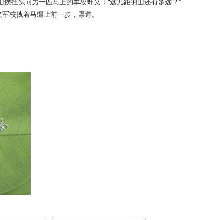
侯扭头问另一匹马上的军校蚌义：“这儿距羽山还有多远？”
义军校拽着马缰上前一步，禀道。