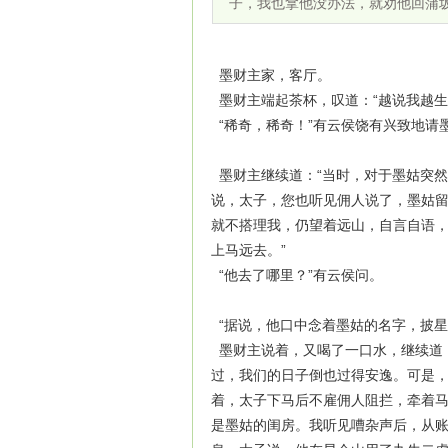
子，我也拿他没办法，就劝他回蒲
墨财主家，客厅。
墨财主端起茶杯，叹道：“越说我越生
“稀奇，稀奇！”有云侯饶有兴致地请墨
墨财主继续道：“当时，对于墨姑突
说，太子，您也听见佣人说了，墨姑
就不搭理我，仍望着远山，自言自语
上马远去。”
“他去了哪里？”有云侯问。
“据说，他口中念着墨姑的名字，披星
墨财主说着，又喝了一口水，继续道
过，我们的日子倒也过得安逸。可是
着，太子下马后不雇佣人阻拦，牵着
是墨姑的闺房。我听见嘈杂声后，从