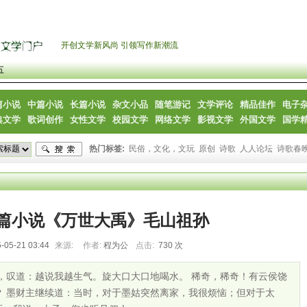
开创文学新风尚 引领写作新潮流
五
篇小说
中篇小说
长篇小说
杂文小品
随笔游记
文学评论
精品佳作
电子
典文学
歌词创作
女性文学
校园文学
网络文学
影视文学
外国文学
国学
热门标签:
民俗，文化，文玩
原创
诗歌
人人论坛
诗歌春
篇小说《万世大禹》毛山祖孙
-05-21 03:44
来源:
作者:
程为公
点击:
730 次
，叹道：越说我越生气。旋大口大口地喝水。 稀奇，稀奇！有云侯饶
？ 墨财主继续道：当时，对于墨姑突然离家，我很烦恼；但对于太