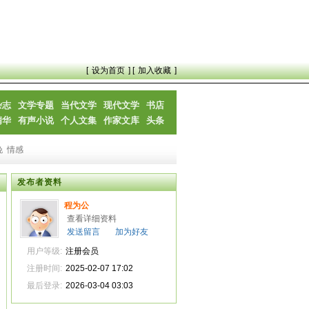
[
设为首页
] [
加入收藏
]
杂志
文学专题
当代文学
现代文学
书店
精华
有声小说
个人文集
作家文库
头条
晚
情感
发布者资料
程为公
查看详细资料
发送留言
加为好友
用户等级:
注册会员
注册时间:
2025-02-07 17:02
最后登录:
2026-03-04 03:03