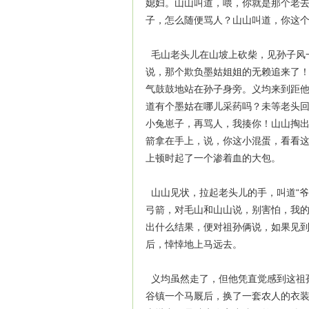
媳妇。山山叫道，喂，你就是那个老
子，怎么随便骂人？山山叫道，你这
毛山老头儿在山坡上砍柴，见孙子风
说，那个欺负墨姑姐姐的无赖追来了
气鼓鼓地站在孙子身旁。义均来到距
道有个墨姑在哪儿采药吗？未等老头
小兔崽子，再骂人，我揍你！山山掏
箭拿在手上，说，你这小混蛋，看看
上顿时起了一个渗着血的大包。
山山见状，拉起老头儿的手，叫道“爷
弓箭，对毛山和山山说，别害怕，我
出什么结果，便对祖孙俩说，如果见
后，悻悻地上马远去。
义均虽然走了，但他凭直觉感到这祖
谷镇一个马厩后，换了一套农人的衣