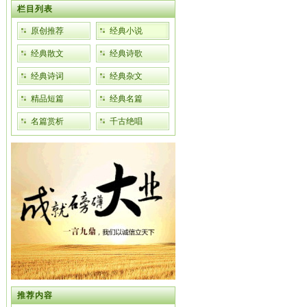
栏目列表
原创推荐
经典小说
经典散文
经典诗歌
经典诗词
经典杂文
精品短篇
经典名篇
名篇赏析
千古绝唱
推荐内容