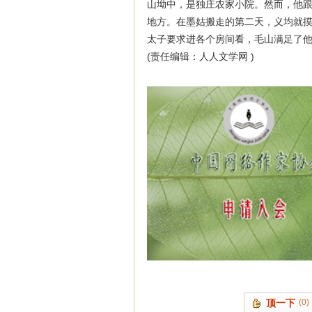
山坳中，是独庄农家小院。然而，他
地方。在墨姑搬走的第二天，义均就
太子要求进各个房间看，毛山满足了
(责任编辑：人人文学网 )
顶一下
(0)