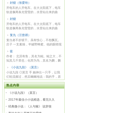
封锁（张爱玲）
开电车的人开电车。在大太阳底下，电车
轨道像两条光莹莹的，水里钻出来的曲
蟮，抽长了...
封锁
开电车的人开电车。在大太阳底下，电车
轨道像两条光莹莹的，水里钻出来的曲
蟮，抽长了...
复仇（汪曾祺）
复仇者不折镆干。虽有忮心，不怨飘瓦。
庄子 一支素烛，半罐野蜂蜜。他的眼睛现
在看不...
徙
作者： 北溟有鱼，其名为鲲。鲲之大，不
知其几千里也；化而为鸟，其名为鹏，鹏
之背，...
《小说九段》（莫言）
小说九段 ◎莫言 手 她伸出一只手，让我
们轮流握过，然后幽幽地说：我的手，原
来很好...
热点内容
《小说九段》（莫言）
2017年最佳小小说精选，看完久久
经典微小说：《人与猴》 说穿很