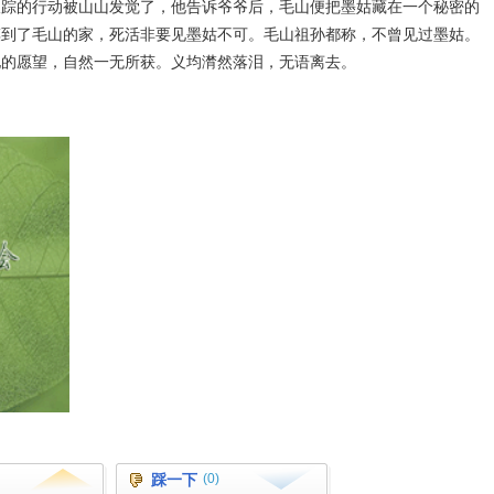
跟踪的行动被山山发觉了，他告诉爷爷后，毛山便把墨姑藏在一个秘密的
摸到了毛山的家，死活非要见墨姑不可。毛山祖孙都称，不曾见过墨姑。
他的愿望，自然一无所获。义均潸然落泪，无语离去。
踩一下
(0)