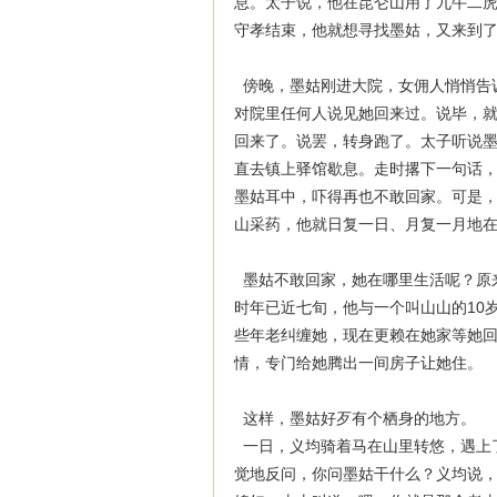
息。太子说，他在昆仑山用了九牛二
守孝结束，他就想寻找墨姑，又来到
傍晚，墨姑刚进大院，女佣人悄悄告
对院里任何人说见她回来过。说毕，
回来了。说罢，转身跑了。太子听说
直去镇上驿馆歇息。走时撂下一句话
墨姑耳中，吓得再也不敢回家。可是
山采药，他就日复一日、月复一月地
墨姑不敢回家，她在哪里生活呢？原
时年已近七旬，他与一个叫山山的10
些年老纠缠她，现在更赖在她家等她
情，专门给她腾出一间房子让她住。
这样，墨姑好歹有个栖身的地方。
一日，义均骑着马在山里转悠，遇上
觉地反问，你问墨姑干什么？义均说