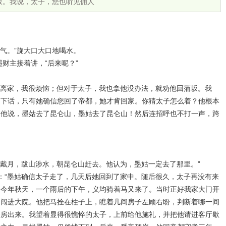
坂。我说，太子，您也听见佣人
气。”旋大口大口地喝水。
财主接着讲，“后来呢？”
然离家，我很烦恼；但对于太子，我也拿他没办法，就劝他回蒲坂。我
留下话，只有她确信您回了帝都，她才肯回家。你猜太子怎么着？他根本
，他说，墨姑去了昆仑山，墨姑去了昆仑山！然后连招呼也不打一声，跨
戴月，跋山涉水，朝昆仑山赶去。他认为，墨姑一定去了那里。”
：“墨姑确信太子走了，几天后她回到了家中。随后很久，太子再没有来
，今年秋天，一个雨后的下午，义均骑着马又来了。当时正好我家大门开
马闯进大院。他把马拴在柱子上，瞧着几间房子左顾右盼，判断着哪一间
账房出来。我望着显得很憔悴的太子，上前给他施礼，并把他请进客厅歇