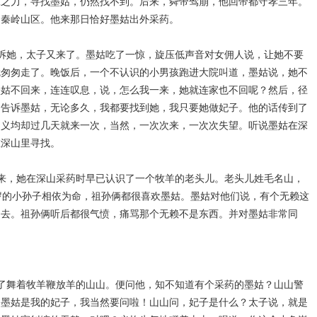
虎之力，寻找墨姑，仍然找不到。后来，舜帝驾崩，他回帝都守孝三年。
了秦岭山区。他来那日恰好墨姑出外采药。
诉她，太子又来了。墨姑吃了一惊，旋压低声音对女佣人说，让她不要
就匆匆走了。晚饭后，一个不认识的小男孩跑进大院叫道，墨姑说，她不
墨姑不回来，连连叹息，说，怎么我一来，她就连家也不回呢？然后，径
，告诉墨姑，无论多久，我都要找到她，我只要她做妃子。他的话传到了
，义均却过几天就来一次，当然，一次次来，一次次失望。听说墨姑在深
在深山里寻找。
来，她在深山采药时早已认识了一个牧羊的老头儿。老头儿姓毛名山，
岁的小孙子相依为命，祖孙俩都很喜欢墨姑。墨姑对他们说，有个无赖这
回去。祖孙俩听后都很气愤，痛骂那个无赖不是东西。并对墨姑非常同
了舞着牧羊鞭放羊的山山。便问他，知不知道有个采药的墨姑？山山警
，墨姑是我的妃子，我当然要问啦！山山问，妃子是什么？太子说，就是