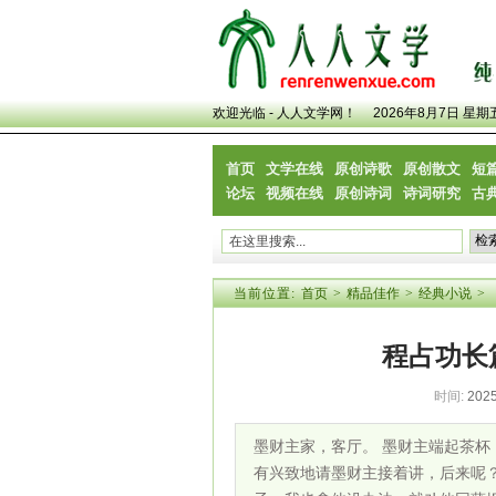
欢迎光临 - 人人文学网！
2026年8月7日 星期
首页
文学在线
原创诗歌
原创散文
短
论坛
视频在线
原创诗词
诗词研究
古
当前位置:
首页
>
精品佳作
>
经典小说
>
程占功长
时间:
2025
墨财主家，客厅。 墨财主端起茶杯
有兴致地请墨财主接着讲，后来呢