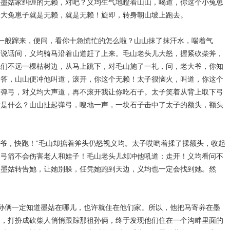
去墨姑家纠缠的无赖，对吧？义均生气地瞪着山山，喝道，你这个小兔崽
个大兔崽子就是无赖，就是无赖！旋即，转身朝山坡上跑去。
一般蹿来，便问，看你十急慌忙的怎么啦？山山抹了抹汗水，喘着气
！说话间，义均骑马沿着山道赶了上来。毛山老头儿大怒，握紧砍柴斧，
他们不远一棵枯树边，从马上跳下，对毛山施了一礼，问，老大爷，你知
回答，山山便冲他叫道，滚开，你这个无赖！太子很恼火，叫道，你这个
出弹弓，对义均大声道，再不滚开我让你吃石子。太子笑着从背上取下弓
这是什么？山山扯起弹弓，嗖地一声，一块石子击中了太子的额头，额头
爷，快跑！”毛山却掂着斧头仍怒视义均。太子哎哟着揉了揉额头，收起
的弓箭不会伤害老人和娃子！毛山老头儿却冲他吼道：走开！义均看问不
到墨姑转告她，让她別躲，任凭她跑到天边，义均也一定会找到她。然
孙俩一定知道墨姑在哪儿，也许就住在他们家。所以，他把马寄养在墨
装，打扮成砍柴人悄悄跟踪那祖孙俩，终于发现他们住在一个沟畔里面的