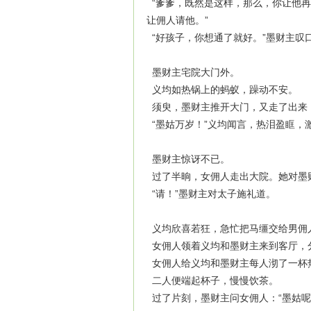
“爹爹，既然是这样，那么，你让他再
让佣人请他。”
“好孩子，你想通了就好。”墨财主叹口
墨财主宅院大门外。
义均如热锅上的蚂蚁，躁动不安。
须臾，墨财主推开大门，又走了出来，
“墨姑万岁！”义均闻言，热泪盈眶，
墨财主惊讶不已。
过了半晌，女佣人走出大院。她对墨财
“请！”墨财主对太子施礼道。
义均欣喜若狂，急忙把马缰交给男佣
女佣人领着义均和墨财主来到客厅，
女佣人给义均和墨财主每人沏了一杯热
二人便端起杯子，慢慢饮茶。
过了片刻，墨财主问女佣人：“墨姑呢