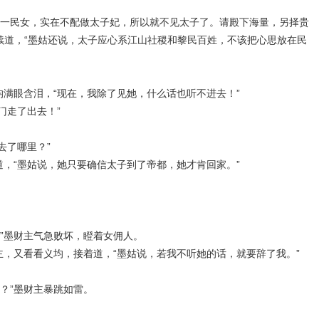
乃一民女，实在不配做太子妃，所以就不见太子了。请殿下海量，另择贵
续道，“墨姑还说，太子应心系江山社稷和黎民百姓，不该把心思放在民
均满眼含泪，“现在，我除了见她，什么话也听不进去！”
门走了出去！”
去了哪里？”
道，“墨姑说，她只要确信太子到了帝都，她才肯回家。”
”墨财主气急败坏，瞪着女佣人。
主，又看看义均，接着道，“墨姑说，若我不听她的话，就要辞了我。”
？”墨财主暴跳如雷。