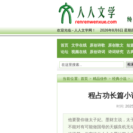
欢迎光临 - 人人文学网！
2026年8月6日 星期
首页
文学在线
原创诗歌
原创散文
短
论坛
视频在线
原创诗词
诗词研究
古
当前位置:
首页
>
精品佳作
>
经典小说
>
程占功长篇小
时间:
2025
他要娶你做太子妃。墨财主说，太
不能对有可能做国母的天赐良机无