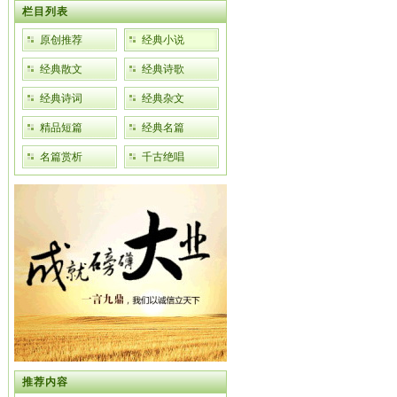
栏目列表
原创推荐
经典小说
经典散文
经典诗歌
经典诗词
经典杂文
精品短篇
经典名篇
名篇赏析
千古绝唱
推荐内容