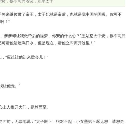
中烧，很不高兴地说，如果太子
太子将来继位做了帝王，太子妃就是帝后，也就是我中国的国母。你可不
啊！”
，爹爹却让我做帝后的怪梦，你安的什么心？”墨姑怒火中烧，很不高兴
还可请他进屋喝口水，但是现在，请他立即离开这里！”
，“应该让他进来歇会儿！”
挠头，只得说，“我让他走。”
心上人推开大门，飘然而至。
均面前，无奈地说：“太子殿下，很对不起，小女墨姑不愿见您，请您走