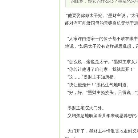
的怪梦，你安的什么心？墨姑怒火
“他要娶你做太子妃。”墨财主说，“
能对有可能做国母的天赐良机无动于衷
“人家许由连帝王的位子都不放在眼中
地说，“如果太子没有这样胡思乱想，
“怎么说，这也是太子。”墨财主求女儿
“你若让他进了咱们家，我就离开！”
“这……”墨财主不知所措。
“快让他走开！”墨姑生气地叫道。
“好，好。”墨财主挠
墨财主宅院大门外。
义均焦急地盼望着几年来朝思暮想的
大门开了，墨财主神情沮丧地走到义