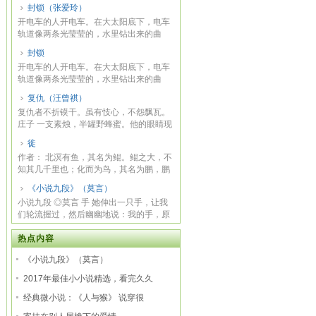
封锁（张爱玲）
开电车的人开电车。在大太阳底下，电车
轨道像两条光莹莹的，水里钻出来的曲
蟮，抽长了...
封锁
开电车的人开电车。在大太阳底下，电车
轨道像两条光莹莹的，水里钻出来的曲
蟮，抽长了...
复仇（汪曾祺）
复仇者不折镆干。虽有忮心，不怨飘瓦。
庄子 一支素烛，半罐野蜂蜜。他的眼睛现
在看不...
徙
作者： 北溟有鱼，其名为鲲。鲲之大，不
知其几千里也；化而为鸟，其名为鹏，鹏
之背，...
《小说九段》（莫言）
小说九段 ◎莫言 手 她伸出一只手，让我
们轮流握过，然后幽幽地说：我的手，原
来很好...
热点内容
《小说九段》（莫言）
2017年最佳小小说精选，看完久久
经典微小说：《人与猴》 说穿很