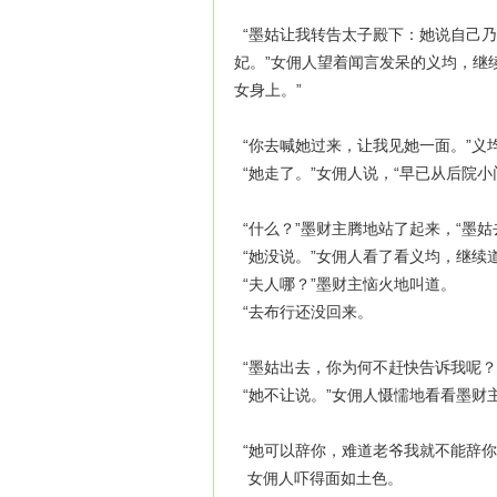
“墨姑让我转告太子殿下：她说自己
妃。”女佣人望着闻言发呆的义均，继
女身上。”
“你去喊她过来，让我见她一面。”义
“她走了。”女佣人说，“早已从后院小
“什么？”墨财主腾地站了起来，“墨姑
“她没说。”女佣人看了看义均，继续
“夫人哪？”墨财主恼火地叫道。
“去布行还没回来。
“墨姑出去，你为何不赶快告诉我呢？
“她不让说。”女佣人慑懦地看看墨财
“她可以辞你，难道老爷我就不能辞你
女佣人吓得面如土色。