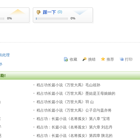
踩一下
(0)
0%
0%
有此理
收藏
挑错
推荐
打印
孙
助!
程占功长篇小说《万世大禹》毛山祖孙
程占功长篇小说《万世大禹》墨姑是王母娘娘的
由
程占功长篇小说《万世大禹》羽 山
程占功长篇小说《万世大禹》公子启与盖亦将
踪
程占功：长篇小说《名将孤女》第八章 “宝塔
子
程占功：长篇小说《名将孤女》第六章 刘志丹
恩
程占功：长篇小说《名将孤女》第四章 陕北的