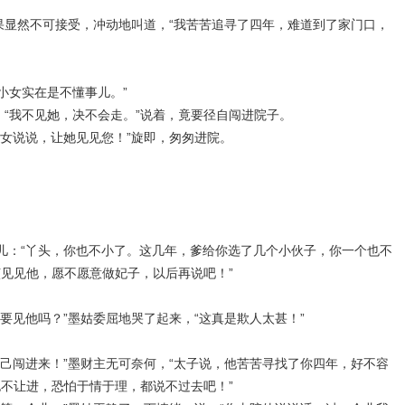
果显然不可接受，冲动地叫道，“我苦苦追寻了四年，难道到了家门口，
小女实在是不懂事儿。”
，“我不见她，决不会走。”说着，竟要径自闯进院子。
我再去跟小女说说，让她见见您！”旋即，匆匆进院。
儿：“丫头，你也不小了。这几年，爹给你选了几个小伙子，你一个也不
见见他，愿不愿意做妃子，以后再说吧！”
要见他吗？”墨姑委屈地哭了起来，“这真是欺人太甚！”
己闯进来！”墨财主无可奈何，“太子说，他苦苦寻找了你四年，好不容
不让进，恐怕于情于理，都说不过去吧！”