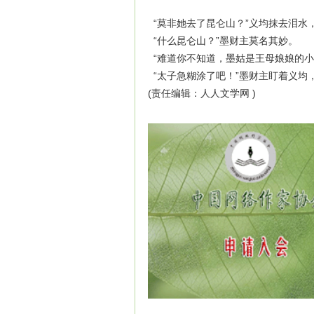
“莫非她去了昆仑山？”义均抹去泪水
“什么昆仑山？”墨财主莫名其妙。
“难道你不知道，墨姑是王母娘娘的小
“太子急糊涂了吧！”墨财主盯着义均，
(责任编辑：人人文学网 )