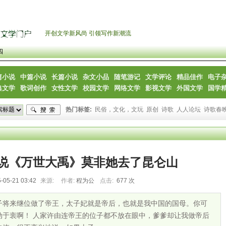
开创文学新风尚 引领写作新潮流
四
篇小说
中篇小说
长篇小说
杂文小品
随笔游记
文学评论
精品佳作
电子
典文学
歌词创作
女性文学
校园文学
网络文学
影视文学
外国文学
国学
热门标签:
民俗，文化，文玩
原创
诗歌
人人论坛
诗歌春
说《万世大禹》莫非她去了昆仑山
-05-21 03:42
来源:
作者:
程为公
点击:
677 次
子将来继位做了帝王，太子妃就是帝后，也就是我中国的国母。你可
动于衷啊！ 人家许由连帝王的位子都不放在眼中，爹爹却让我做帝后