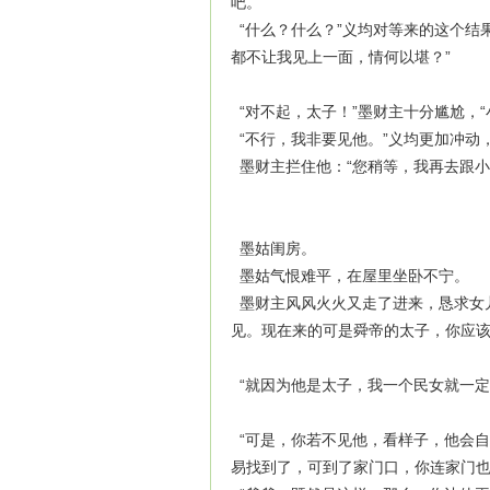
吧。”
“什么？什么？”义均对等来的这个结
都不让我见上一面，情何以堪？”
“对不起，太子！”墨财主十分尴尬，“
“不行，我非要见他。”义均更加冲动
墨财主拦住他：“您稍等，
墨姑闺房。
墨姑气恨难平，在屋里坐卧不宁。
墨财主风风火火又走了进来，恳求女
见。现在来的可是舜帝的太子，你应该
“就因为他是太子，我一个民女就一定
“可是，你若不见他，看样子，他会自
易找到了，可到了家门口，你连家门也