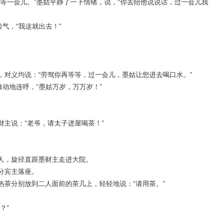
等一会儿。”墨姑平静了一下情绪，说，“你去陪他说说话，过一会儿我
气，“我这就出去！”
对义均说：“劳驾你再等等，过一会儿，墨姑让您进去喝口水。”
激动地连呼，“墨姑万岁，万万岁！”
主说：“老爷，请太子进屋喝茶！”
人，旋径直跟墨财主走进大院。
分宾主落座。
茶分别放到二人面前的茶几上，轻轻地说：“请用茶。”
？”