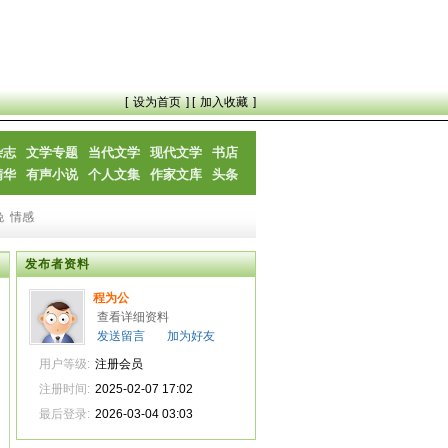
[
设为首页
] [
加入收藏
]
杂志
文学专题
当代文学
现代文学
书店
精华
有声小说
个人文集
作家文库
头条
晚
情感
发布者资料
程为公
查看详细资料
发送留言
加为好友
用户等级:
注册会员
注册时间:
2025-02-07 17:02
最后登录:
2026-03-04 03:03