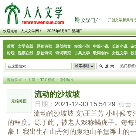
开创文学新风尚 
欢迎光临 - 人人文学网！
2026年8月9日 星期日
首页
文学在线
原创诗歌
原创散文
短篇小说
中篇小说
长篇小说
杂
论坛
视频在线
原创诗词
诗词研究
古典文学
歌词创作
女性文学
校
热门标签:
当前位置:
：
主页
>
TAG标签
> 原创散文
流动的沙坡坡
日期：
2021-12-30 15:54:29
点击
流动的沙坡坡 文\王兰芳 小时候
的程度。源于此，被老人戏称蝎虎子。每每
豪！ 我出生在山丹河的腹地山羊堡滩上的