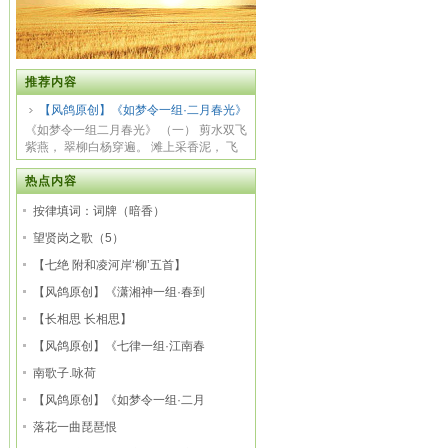
推荐内容
【风鸽原创】《如梦令一组·二月春光》
《如梦令一组二月春光》 （一） 剪水双飞
紫燕， 翠柳白杨穿遍。 滩上采香泥， 飞
掠春...
热点内容
按律填词：词牌（暗香）
望贤岗之歌（5）
【七绝 附和凌河岸‘柳’五首】
【风鸽原创】《潇湘神一组·春到
【长相思 长相思】
【风鸽原创】《七律一组·江南春
南歌子.咏荷
【风鸽原创】《如梦令一组·二月
落花一曲琵琶恨