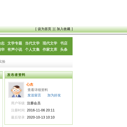
[
设为首页
] [
加入收藏
]
杂志
文学专题
当代文学
现代文学
书店
精华
有声小说
个人文集
作家文库
头条
实验
发布者资料
心杰
查看详细资料
发送留言
加为好友
用户等级:
注册会员
注册时间:
2016-11-06 20:11
最后登录:
2020-10-13 10:10