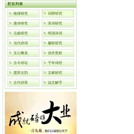
栏目列表
格律研究
词牌研究
唐诗研究
宋词研究
元曲研究
明清诗词
当代诗词
楹联研究
文心雕龙
佳作赏析
古今诗论
千年诗经
楚辞古韵
文赋研究
古代诗库
说文解字