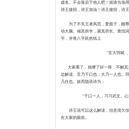
虚名。不会落后于他人吧！就请当场
诗王接招，诗王加油！诗王接招，诗
为了不失王者风范，爱面子，顾尊严
动大脑。倾其所学，展其所长。查找
字，并将八字跃然纸上
“舌大羽斌 ，恕明
大家看了，揣摩了好一阵，不解其意
边解读。舌乃千口也，大乃一人也。
几任也。故而隐语诗为：
“千口一人，习习武文。心如日
诗王说可以这么解读，但意境欠佳。
在大家的眼前。