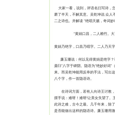
大家一看，说到，评语名曰写诗，怎
磨了半天，不解其意。吴乾坤说:众人
二之诗也。并解读 “绝唱天籁，奇词妙
“黄娟口昌，二人赖竹。大可言
黄娟乃绝字，口昌乃唱字。二人乃天
廉玉珊说：何以见得黄娟是绝字？诗
齑臼”八字于碑阴。隐语为“绝妙好词
来。而吴乾坤能用反串的手法，写出
八个字，作一首隐语诗。
在诗词方面，若有人向诗王讨教，提
摆手说：难呀！难呀!让美女失望了。
此诗之难，古今之最。几千年来，除
是否能做出这样的隐语诗。廉玉珊用