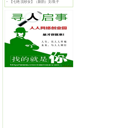
【七绝 浣纱女】（新韵）文/良子