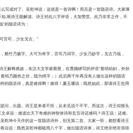
么写成对了。吴乾坤说：这就是一首诗啊！而且是一首隐语诗。大家琢
不知,唯诗王能解读。诗王对此八字评语，大加赞赏。此乃非常之作，不
哉”的隐语诗为：
司，少女戈古。”
字，赖竹乃籁字。大可为奇字，言司乃词字。少女乃妙字，戈古乃哉，
王解释典故，东汉大文学家蔡邕，在曹娥碑写的评语“黄绢幼妇，外孙
”（黄绢乃颜色之丝，隐为绝字；）此后两千年再没有人做出这样的隐语
这样的隐语诗，真是难得啊！难得！廉玉珊说：既然如此，那请诗王也用
问，出题。诗王是来者不拒，从未见说个不字。而这次，诗王却摇头
王文卓说：难道比天下奇难的神智体诗和玄言诗还难吗？诗王说：还难。
了吴乾坤今天作的这一首隐语诗外，别无第二首。大家一听，都想看诗王
激将法说：既然吴乾坤都能用八个字，做出隐语诗来，诗王绝非绝非浪得