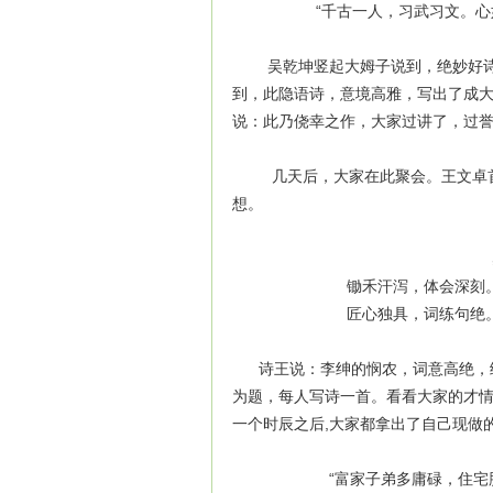
“千古一人，习武习文。心如日
吴乾坤竖起大姆子说到，绝妙好诗，
到，此隐语诗，意境高雅，写出了成
说：此乃侥幸之作，大家过讲了，过
几天后，大家在此聚会。王文卓首先
想。
感 
锄禾汗泻，体会深刻。李绅
匠心独具，词练句绝。珍惜
诗王说：李绅的悯农，词意高绝，绘
为题，每人写诗一首。看看大家的才
一个时辰之后,大家都拿出了自己现做
“富家子弟多庸碌，住宅胜似黄