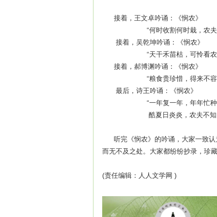
接着，王文卓吟诵：《悯农》
“何时收割何时栽，农夫天生本
接着，吴乾坤吟诵：《悯农》
“天干禾苗枯，可怜看农夫。汗
接着，郝博渊吟诵：《悯农》
“粮食贵珍惜，得来不容易。糟
最后，诗王吟诵：《悯农》
“一年复一年，年年忙种田。
酷夏日炎炎，农夫不知闲。汗
听完《悯农》的吟诵，大家一致认为
而无不及之处。大家都纷纷抄录，珍
(责任编辑：人人文学网 )