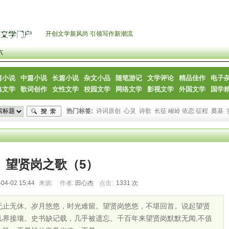
开创文学新风尚 引领写作新潮流
六
篇小说
中篇小说
长篇小说
杂文小品
随笔游记
文学评论
精品佳作
电子
典文学
歌词创作
女性文学
校园文学
网络文学
影视文学
外国文学
国学
热门标签:
诗词原创
心灵
诗歌
长征 峻岭 依恋 征程
奠基
望贤岗之歌（5）
-04-02 15:44
来源:
作者:
田心杰
点击:
1331 次
无止无休。岁月悠悠，时光难留。望贤岗悠悠，不堪回首。说起望贤
凡界接壤。史书缺记载，几乎被遗忘。千百年来望贤岗默默无闻,不值