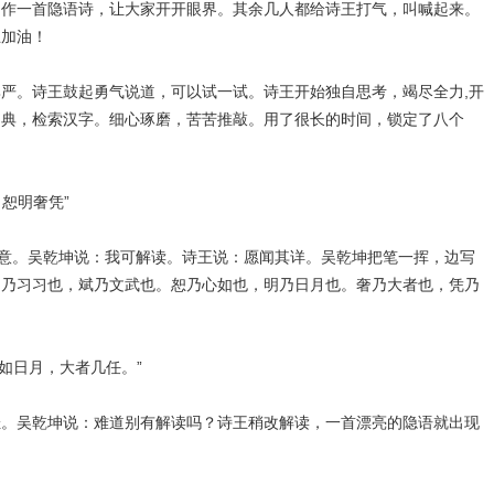
用作一首隐语诗，让大家开开眼界。其余几人都给诗王打气，叫喊起来。
王加油！
。诗王鼓起勇气说道，可以试一试。诗王开始独自思考，竭尽全力,开
词典，检索汉字。细心琢磨，苦苦推敲。用了很长的时间，锁定了八个
奢凭”
。吴乾坤说：我可解读。诗王说：愿闻其详。吴乾坤把笔一挥，边写
羽乃习习也，斌乃文武也。恕乃心如也，明乃日月也。奢乃大者也，凭乃
月，大者几任。”
吴乾坤说：难道别有解读吗？诗王稍改解读，一首漂亮的隐语就出现