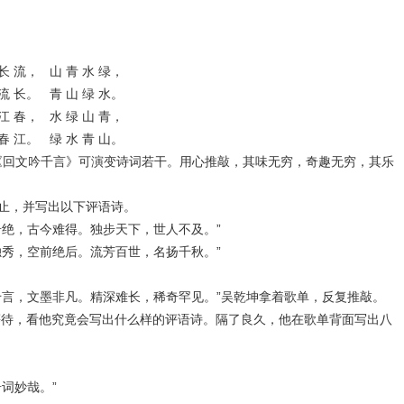
 长 流， 山 青 水 绿，
 流 长。 青 山 绿 水。
 江 春， 水 绿 山 青，
 春 江。 绿 水 青 山。
, 《回文吟千言》可演变诗词若干。用心推敲，其味无穷，奇趣无穷，其乐
止，并写出以下评语诗。
绝，古今难得。独步天下，世人不及。”
秀，空前绝后。流芳百世，名扬千秋。”
言，文墨非凡。精深难长，稀奇罕见。”吴乾坤拿着歌单，反复推敲。
等待，看他究竟会写出什么样的评语诗。隔了良久，他在歌单背面写出八
哉。”