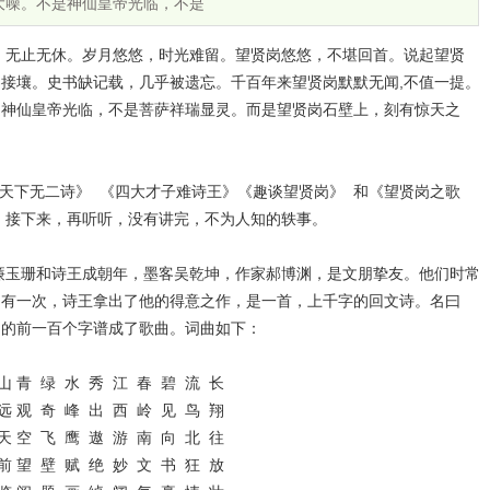
大噪。不是神仙皇帝光临，不是
止无休。岁月悠悠，时光难留。望贤岗悠悠，不堪回首。说起望贤
接壤。史书缺记载，几乎被遗忘。千百年来望贤岗默默无闻,不值一提。
是神仙皇帝光临，不是菩萨祥瑞显灵。而是望贤岗石壁上，刻有惊天之
下无二诗》 《四大才子难诗王》《趣谈望贤岗》 和《望贤岗之歌
示。接下来，再听听，没有讲完，不为人知的轶事。
珊和诗王成朝年，墨客吴乾坤，作家郝博渊，是文朋挚友。他们时常
。有一次，诗王拿出了他的得意之作，是一首，上千字的回文诗。名曰
》的前一百个字谱成了歌曲。词曲如下：
山 青 绿 水 秀 江 春 碧 流 长
远 观 奇 峰 出 西 岭 见 鸟 翔
天 空 飞 鹰 遨 游 南 向 北 往
前 望 壁 赋 绝 妙 文 书 狂 放