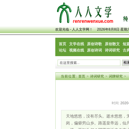
欢迎光临 - 人人文学网！
2026年8月8日 星期
首页
文学在线
原创诗歌
原创散文
短
论坛
视频在线
原创诗词
诗词研究
古
当前位置:
首页
>
诗词研究
>
词牌研究
>
时间:
2020
天地悠悠，没有尽头。逝水悠悠，
岗，偏僻穷山乡。路遥皇帝远，仙