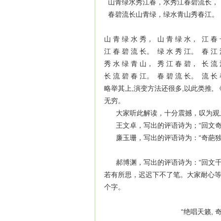
山青绿水秀江春，水秀江春碧流长，
春碧流长山青绿，绿水青山秀春江。
山 青 绿 水 秀， 山 青 绿 水， 江 春
江 春 碧 流 长。 绿 水 秀 江。 春 江
秀 水 绿 青 山， 秀 江 春 碧， 长 流
长 流 碧 春 江。 春 碧 流 长。 流 长
略举其上,演变方法还很多,以此类推
无穷。
大家听此解读，十分震撼，叹为观
王文卓，写出的评语诗为；“回文奇
廉玉珊，写出的评语诗为：“奇葩独
郝博渊，写出的评语诗为：“回文千
若有所思，迟迟下不了笔。大家耐心
个字。
“绝唱天籁, 奇词妙