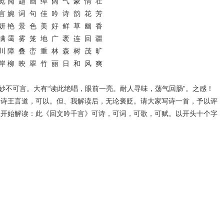
览 阅 题 画 绰 阔 气 豪 情 壮
言 婉 词 句 佳 吟 诗 韵 花 芳
妍 艳 景 色 美 好 鲜 草 幽 香
满 霭 雾 笼 地 广 袤 连 回 疆
川 障 叠 峦 重 林 森 树 茂 旷
岸 柳 映 翠 竹 丽 日 和 风 爽
不可言。大有“读此绝唱，眼前一亮。耐人寻味，荡气回肠”。之感！
。诗王言道，可以。但、我解读后，无论褒贬。请大家写诗一首，予以评
王开始解读：此《回文吟千言》可诗，可词，可歌，可赋。以开头十个字