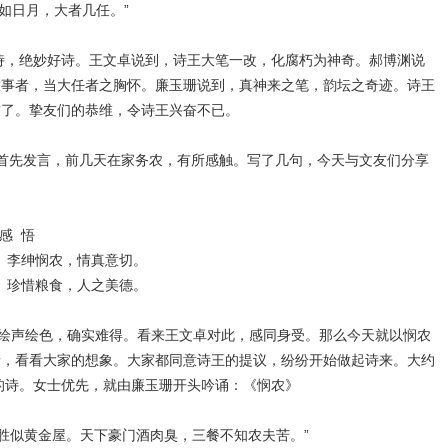
月，大者几任。”
绝妙好诗。王文卓说到，诗王大笔一改，化腐朽为神奇。郝博渊说
大事者，当大任者之胸怀。廉玉珊说到，真神来之笔，韵坛之奇迹。诗王
誉了。挚友们的恭维，令诗王兴奋不已。
发言，前几天在家务农，有所感触。写了几句，今天与文友们分享
悟
悯农，情真意切。
粮食，人之美德。
声绘色，确实难得。看来王文卓对此，感同身受。那么今天就以悯农
情，看看大家的想象。大家都同意诗王的提议，纷纷开始做起诗来。大约
的诗。女士优先，就由廉玉珊开头吟诵：《悯农》
金屋。天下豪门酒肉臭，三餐不知农夫苦。”