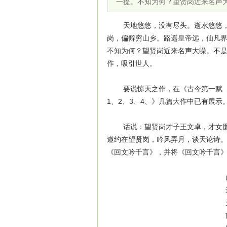
一提。不知为何？望贤岗近来名声
天地悠悠，没有尽头。逝水悠悠，无
岗，偏僻穷山乡。路遥皇帝远，仙凡界
不知为何？望贤岗近来名声大噪。不
作，吸引世人。
要说惊天之作，在《古今第一赋 天
1、2、3、4、》几篇大作中已有展
话说：望贤岗才子王文卓，才女廉玉
邀约在望贤岗，吟风弄月，谈天论诗
《回文吟千言》，并将《回文吟千言