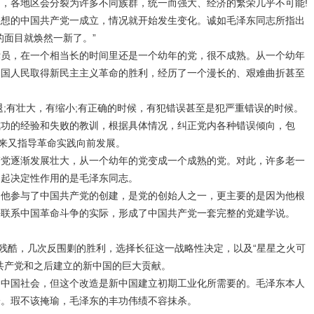
，各地区会分裂为许多不同族群，统一而强大、经济的繁荣几乎不可能!
思想的中国共产党一成立，情况就开始发生变化。诚如毛泽东同志所指出
的面目就焕然一新了。”
党员，在一个相当长的时间里还是一个幼年的党，很不成熟。从一个幼年
中国人民取得新民主主义革命的胜利，经历了一个漫长的、艰难曲折甚至
退;有壮大，有缩小;有正确的时候，有犯错误甚至是犯严重错误的时候。
成功的经验和失败的教训，根据具体情况，纠正党内各种错误倾向，包
过来又指导革命实践向前发展。
产党逐渐发展壮大，从一个幼年的党变成一个成熟的党。对此，许多老一
、起决定性作用的是毛泽东同志。
为他参与了中国共产党的创建，是党的创始人之一，更主要的是因为他根
密联系中国革命斗争的实际，形成了中国共产党一套完整的党建学说。
的残酷，几次反围剿的胜利，选择长征这一战略性决定，以及“星星之火可
共产党和之后建立的新中国的巨大贡献。
了中国社会，但这个改造是新中国建立初期工业化所需要的。毛泽东本人
论。瑕不该掩瑜，毛泽东的丰功伟绩不容抹杀。