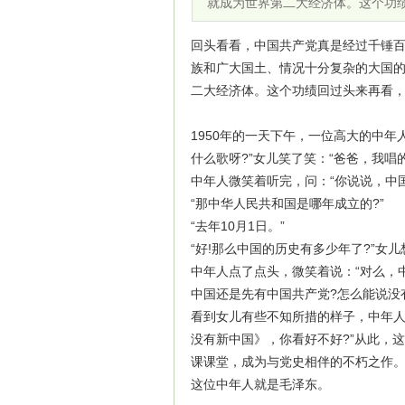
就成为世界第二大经济体。这个功
回头看看，中国共产党真是经过千锤
族和广大国土、情况十分复杂的大国的
二大经济体。这个功绩回过头来再看
1950年的一天下午，一位高大的中
什么歌呀?”女儿笑了笑：“爸爸，我唱
中年人微笑着听完，问：“你说说，中国共
“那中华人民共和国是哪年成立的?”
“去年10月1日。”
“好!那么中国的历史有多少年了?”女
中年人点了点头，微笑着说：“对么，
中国还是先有中国共产党?怎么能说没
看到女儿有些不知所措的样子，中年人
没有新中国》，你看好不好?”从此，
课课堂，成为与党史相伴的不朽之作
这位中年人就是毛泽东。