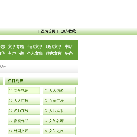
[
设为首页
] [
加入收藏
]
杂志
文学专题
当代文学
现代文学
书店
精华
有声小说
个人文集
作家文库
头条
实验
栏目列表
文学视角
人人访谈
人人讲坛
百家讲坛
名师在线
大师风采
影视作品
文学名著
外国文艺
文学之旅