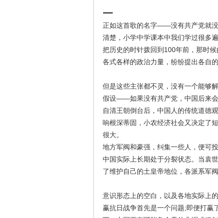
一
正如这首歌的名字——没有共产党就
清楚，小学中学课本中我们学过很多
把历史的时针拨回到100年前，那时
各式各样的政治力量，纷纷提出各自
但是这些主张都不灵，没有一个能够
假设——如果没有共产党，中国后来会
自清王朝倒台后，中国人的传统道德
响根深蒂固，小农经济社会又决定了
很大。
地方军阀和豪强，纠集一些人，便可投
中国实际上长期处于分裂状态。当袁世
了维护自己的土皇帝地位，各派系军
意识形态上的空白，以及各地实际上
赢抗日战争首先是一个问题;即便打赢