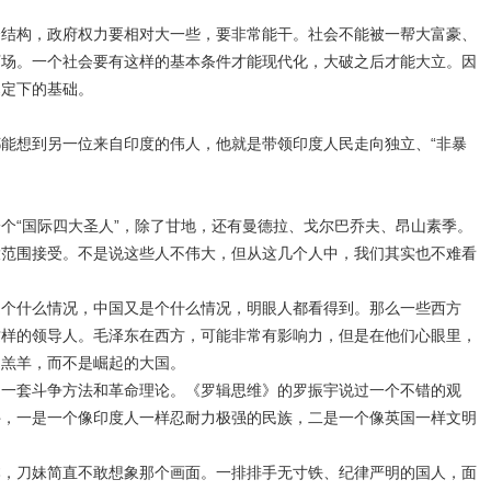
会结构，政府权力要相对大一些，要非常能干。社会不能被一帮大富豪、
下场。一个社会要有这样的基本条件才能现代化，大破之后才能大立。因
奠定下的基础。
能想到另一位来自印度的伟人，他就是带领印度人民走向独立、“非暴
。
个“国际四大圣人”，除了甘地，还有曼德拉、戈尔巴乔夫、昂山素季。
大范围接受。不是说这些人不伟大，但从这几个人中，我们其实也不难看
是个什么情况，中国又是个什么情况，明眼人都看得到。那么一些西方
这样的领导人。毛泽东在西方，可能非常有影响力，但是在他们心眼里，
的羔羊，而不是崛起的大国。
同一套斗争方法和革命理论。《罗辑思维》的罗振宇说过一个不错的观
件，一是一个像印度人一样忍耐力极强的民族，二是一个像英国一样文明
本，刀妹简直不敢想象那个画面。一排排手无寸铁、纪律严明的国人，面