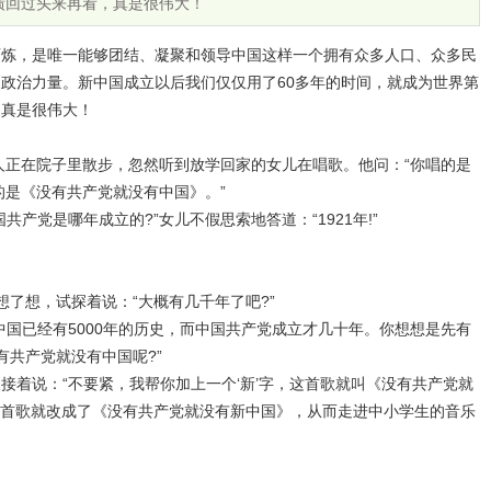
绩回过头来再看，真是很伟大！
百炼，是唯一能够团结、凝聚和领导中国这样一个拥有众多人口、众多民
政治力量。新中国成立以后我们仅仅用了60多年的时间，就成为世界第
，真是很伟大！
年人正在院子里散步，忽然听到放学回家的女儿在唱歌。他问：“你唱的是
的是《没有共产党就没有中国》。”
产党是哪年成立的?”女儿不假思索地答道：“1921年!”
儿想了想，试探着说：“大概有几千年了吧?”
中国已经有5000年的历史，而中国共产党成立才几十年。你想想是先有
有共产党就没有中国呢?”
接着说：“不要紧，我帮你加上一个‘新’字，这首歌就叫《没有共产党就
这首歌就改成了《没有共产党就没有新中国》，从而走进中小学生的音乐
。