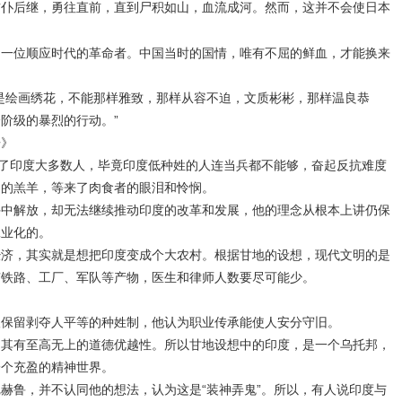
前仆后继，勇往直前，直到尸积如山，血流成河。然而，这并不会使日本
了一位顺应时代的革命者。中国当时的国情，唯有不屈的鲜血，才能换来
是绘画绣花，不能那样雅致，那样从容不迫，文质彬彬，那样温良恭
阶级的暴烈的行动。”
告》
结了印度大多数人，毕竟印度低种姓的人连当兵都不能够，奋起反抗难度
驯的羔羊，等来了肉食者的眼泪和怜悯。
手中解放，却无法继续推动印度的改革和发展，他的理念从根本上讲仍保
工业化的。
经济，其实就是想把印度变成个大农村。根据甘地的设想，现代文明的是
有铁路、工厂、军队等产物，医生和律师人数要尽可能少。
望保留剥夺人平等的种姓制，他认为职业传承能使人安分守旧。
为其有至高无上的道德优越性。所以甘地设想中的印度，是一个乌托邦，
一个充盈的精神世界。
赫鲁，并不认同他的想法，认为这是“装神弄鬼”。所以，有人说印度与