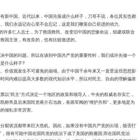
没有新中国。近代以来，中国沦落成什么样子，刀哥不说，各位其实也都
遍。我们永远记在心里不会忘记，这是我们鞭策自己前进的动力。
候的许多仁人志士，为了救国救民、改变旧中国的悲惨命运，组建或联合
的救国主张，有改良的，也有比较激进的。
解决中国的问题。所以在谈到中国共产党的重要性时，我们或许先做一个
是什么样子?
观、价值观发生不可避免的崩塌。由于中国千余年来又一直受这些思想影
短时间内难以提高大多数的现代知识水平，所以对民主、自由的理解偏差
票以“民主”方式决定一个地区的政策和领导人，中央的权威名存实亡，
凯称帝及后来国民党蒋介石当政，各路军阀的“维护共和”，更多地是为
阀的倾轧非常厉害。
的分裂状况都带来巨大危机。因此，如果没有中国共产党的出现，能否打
了，很有可能中国在国民党的统治下成了美国的附庸国;而在国民党治