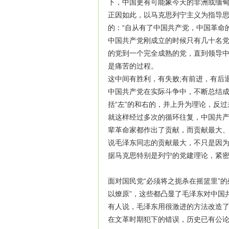
下，中国更有可能象今天的非洲或缅甸
正因如此，以马克思列宁主义为指导
的：“自从有了中国共产党，中国革命
中国共产党刚成立的时候只有几十名
的党到一个完全成熟的党，直到领导
是痛苦的过程。
这中间有胜利，有失败;有前进，有后
中国共产党在实际斗争中，不断总结
括“左”的和右的，并上升为理论，反
就这样经过多次的循环往复，中国共
辈革命家都作出了贡献，而贡献最大
说毛泽东同志的贡献最大，不只是因
据马克思特别是列宁的党建理论，紧
面对国民党“必须将之扼杀在摇篮里”
以燎原”，这些都凸显了毛泽东对中国
有人说，毛泽东用很激进的方法改造
在文革时期犯下的错误，历史已有公