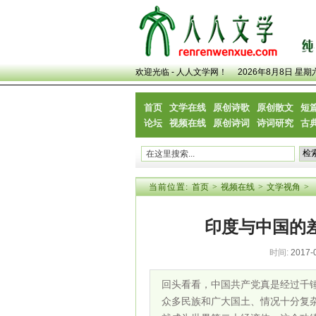
欢迎光临 - 人人文学网！
2026年8月8日 星期
首页
文学在线
原创诗歌
原创散文
短
论坛
视频在线
原创诗词
诗词研究
古
当前位置:
首页
>
视频在线
>
文学视角
>
印度与中国的差
时间:
2017-
回头看看，中国共产党真是经过千
众多民族和广大国土、情况十分复