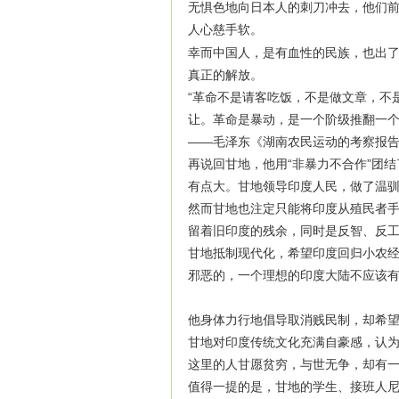
无惧色地向日本人的刺刀冲去，他们
人心慈手软。
幸而中国人，是有血性的民族，也出
真正的解放。
“革命不是请客吃饭，不是做文章，不
让。革命是暴动，是一个阶级推翻一个
——毛泽东《湖南农民运动的考察报
再说回甘地，他用“非暴力不合作”团
有点大。甘地领导印度人民，做了温
然而甘地也注定只能将印度从殖民者
留着旧印度的残余，同时是反智、反
甘地抵制现代化，希望印度回归小农
邪恶的，一个理想的印度大陆不应该
他身体力行地倡导取消贱民制，却希
甘地对印度传统文化充满自豪感，认
这里的人甘愿贫穷，与世无争，却有
值得一提的是，甘地的学生、接班人尼