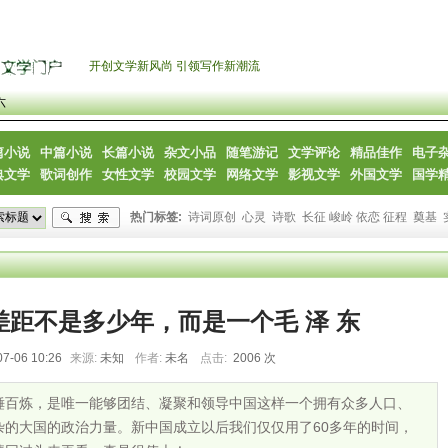
开创文学新风尚 引领写作新潮流
六
篇小说
中篇小说
长篇小说
杂文小品
随笔游记
文学评论
精品佳作
电子
典文学
歌词创作
女性文学
校园文学
网络文学
影视文学
外国文学
国学
热门标签:
诗词原创
心灵
诗歌
长征 峻岭 依恋 征程
奠基
距不是多少年，而是一个毛 泽 东
07-06 10:26
来源:
未知
作者:
未名
点击:
2006 次
锤百炼，是唯一能够团结、凝聚和领导中国这样一个拥有众多人口、
杂的大国的政治力量。新中国成立以后我们仅仅用了60多年的时间，