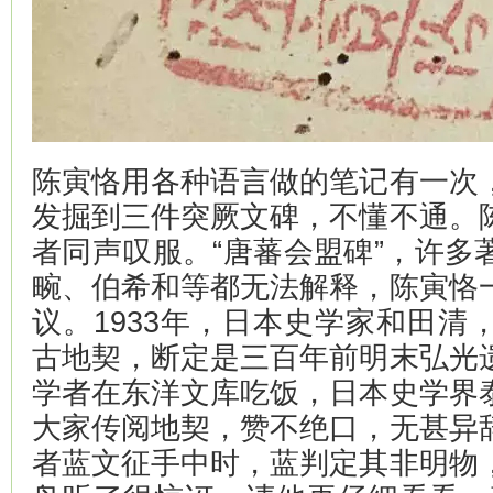
陈寅恪用各种语言做的笔记有一次
发掘到三件突厥文碑，不懂不通。
者同声叹服。“唐蕃会盟碑”，许多
畹、伯希和等都无法解释，陈寅恪
议。1933年，日本史学家和田清
古地契，断定是三百年前明末弘光
学者在东洋文库吃饭，日本史学界
大家传阅地契，赞不绝口，无甚异
者蓝文征手中时，蓝判定其非明物