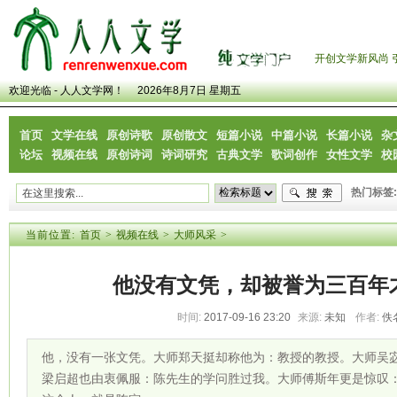
开创文学新风尚 
欢迎光临 - 人人文学网！
2026年8月7日 星期五
首页
文学在线
原创诗歌
原创散文
短篇小说
中篇小说
长篇小说
杂
论坛
视频在线
原创诗词
诗词研究
古典文学
歌词创作
女性文学
校
热门标签:
当前位置:
首页
>
视频在线
>
大师风采
>
他没有文凭，却被誉为三百年
时间:
2017-09-16 23:20
来源:
未知
作者:
佚
他，没有一张文凭。大师郑天挺却称他为：教授的教授。大师吴
梁启超也由衷佩服：陈先生的学问胜过我。大师傅斯年更是惊叹