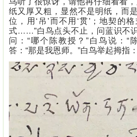
鸟听了很惊讶，请他再仔细看看，
纸又厚又粗，显然不是明纸，而
位，用‘吊’而不用‘贯’；地契的
式……”白鸟点头不止，问蓝识不
问：“哪个陈教授？”白鸟说：“
答：“那是我恩师。”白鸟举起拇指：