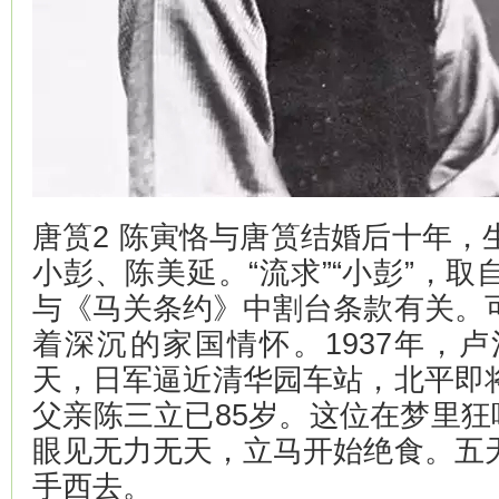
唐筼2 陈寅恪与唐筼结婚后十年，
小彭、陈美延。“流求”“小彭”，
与《马关条约》中割台条款有关。
着深沉的家国情怀。1937年，卢
天，日军逼近清华园车站，北平即
父亲陈三立已85岁。这位在梦里狂
眼见无力无天，立马开始绝食。五
手西去。