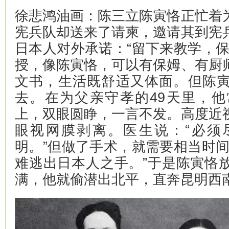
徐悲鸿油画：陈三立陈寅恪正忙着
宪兵队却送来了请柬，邀请其到宪
日本人对外承诺：“留下来教学，保
授，像陈寅恪，可以有保姆、有厨
文书，生活既舒适又体面。但陈
去。在为父亲守孝的49天里，
上，双眼圆睁，一言不发。高度近
眼视网膜剥离。医生说：“必须
明。”但做了手术，就需要相当时间
难逃出日本人之手。”于是陈寅恪
满，他就偷潜出北平，直奔昆明西