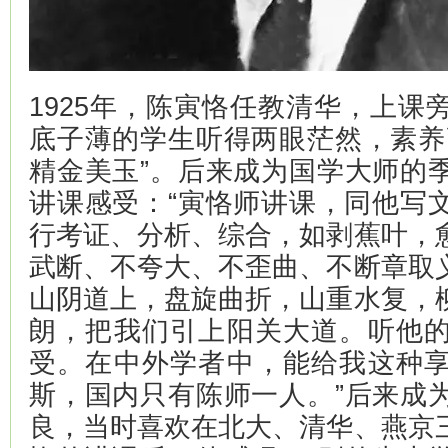
1925年，陈寅恪任教清华，上课
底子薄的学生听得两眼茫然，素养
精金美玉”。后来成为国学大师的
讲课感受：“寅恪师讲课，同他写
行考证、分析、综合，如剥蕉叶，
武断、不夸大、不歪曲、不断章取
山阴道上，盘旋曲折，山重水复，
朗，把我们引上阳关大道。听他
受。在中外学者中，能给我这种
斯，国内只有陈师一人。”后来成
良，当时喜欢在北大、清华、燕京