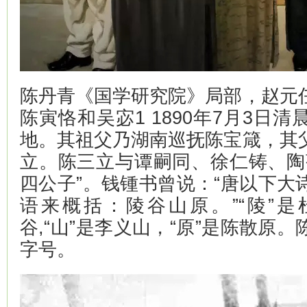
陈丹青《国学研究院》局部，赵元
陈寅恪和吴宓1 1890年7月3日
地。其祖父乃湖南巡抚陈宝箴，其
立。陈三立与谭嗣同、徐仁铸、陶
四公子”。钱锺书曾说：“唐以下大
语来概括：陵谷山原。”“陵”是
谷,“山”是李义山，“原”是陈散原
字号。