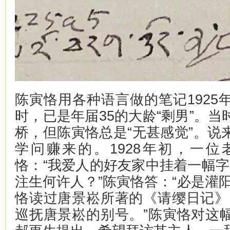
陈寅恪用各种语言做的笔记1925
时，已是年届35的大龄“剩男”。
桥，但陈寅恪总是“无甚感觉”。说
学问赚来的。1928年初，一
恪：“我爱人的好友家中挂着一幅字
注生何许人？”陈寅恪答：“必是灌
恪读过唐景崧所著的《请缨日记》
巡抚唐景崧的别号。”陈寅恪对这