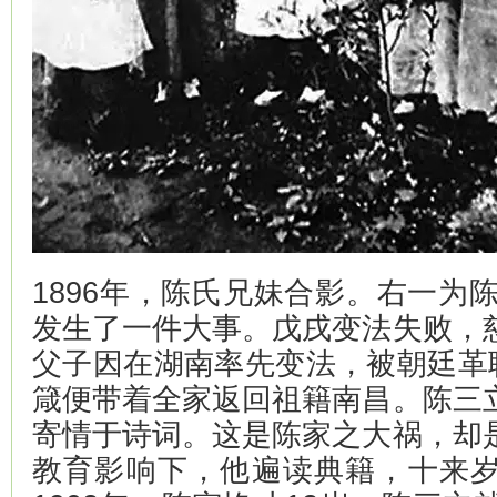
1896年，陈氏兄妹合影。右一为陈
发生了一件大事。戊戌变法失败，
父子因在湖南率先变法，被朝廷革职
箴便带着全家返回祖籍南昌。陈三
寄情于诗词。这是陈家之大祸，却
教育影响下，他遍读典籍，十来