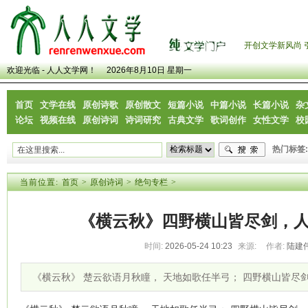
开创文学新风尚 
欢迎光临 - 人人文学网！
2026年8月10日 星期一
首页
文学在线
原创诗歌
原创散文
短篇小说
中篇小说
长篇小说
杂
论坛
视频在线
原创诗词
诗词研究
古典文学
歌词创作
女性文学
校
热门标签:
当前位置:
首页
>
原创诗词
>
绝句专栏
>
《横云秋》四野横山皆尽剑，
时间:
2026-05-24 10:23
来源:
作者:
陆建
《横云秋》 楚云欲语月秋瞳， 天地如歌任半弓； 四野横山皆尽