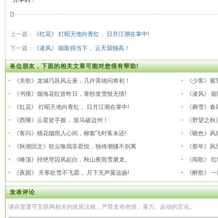
上一篇：
《红花》 灯昭天地向青红， 日月江潮在掌中!
下一篇：
《凌风》 能取得当下， 云天我独高！
各位朋友，下面的相关文章可能对您很有帮助!
《关歌》龙城巧跃风云座，几许英雄问将初！
《少客》紫
《书懐》烟海花红皆昨日，青纱发雪恨无情!
《凌风》 
《红花》 灯昭天地向青红， 日月江潮在掌中!
《葬雪》春
《西陲》云星皆手握， 策马破边州！
《野望之秋
《客问》桃花烟雨入心间，柳絮飞时客未还!
《晓色》风
《秋潮回文》轻云唤我非君悦，独倚潮骚不别离
《那年》风
《峰顶》径绝穹囚风起白，秋山夜雨雪屠龙。
《闯歌》 
《夜困》 天寒欲雪不飞霜， 月下无声翼远扬!
《醉歌》 
发表评论
请自觉遵守互联网相关的政策法规，严禁发布色情、暴力、反动的言论。