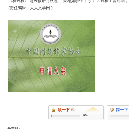
《横云秋》 楚云欲语月秋瞳， 天地如歌任半弓； 四野横山皆尽剑，
(责任编辑：人人文学网 )
顶一下
(0)
踩一下
0%
分享到：