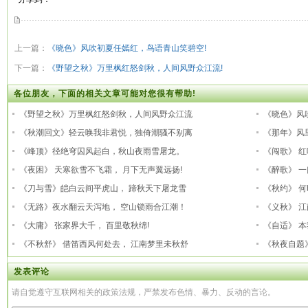
上一篇：
《晓色》风吹初夏任嫣红，鸟语青山笑碧空!
下一篇：
《野望之秋》万里枫红怒剑秋，人间风野众江流!
各位朋友，下面的相关文章可能对您很有帮助!
《野望之秋》万里枫红怒剑秋，人间风野众江流
《晓色》风
《秋潮回文》轻云唤我非君悦，独倚潮骚不别离
《那年》风
《峰顶》径绝穹囚风起白，秋山夜雨雪屠龙。
《闯歌》 
《夜困》 天寒欲雪不飞霜， 月下无声翼远扬!
《醉歌》 
《刀与雪》皑白云间平虎山， 蹄秋天下屠龙雪
《秋约》 
《无路》夜水翻云天泻地， 空山锁雨合江潮！
《义秋》 江
《大庸》 张家界大千， 百里敬秋绵!
《自适》 
《不秋舒》 借笛西风何处去， 江南梦里未秋舒
《秋夜自题
发表评论
请自觉遵守互联网相关的政策法规，严禁发布色情、暴力、反动的言论。