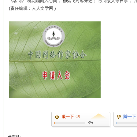
《客问》 桃花烟雨入心间， 柳絮飞时客未还； 欲问故人今日事， 
(责任编辑：人人文学网 )
顶一下
(0)
踩一下
0%
分享到：