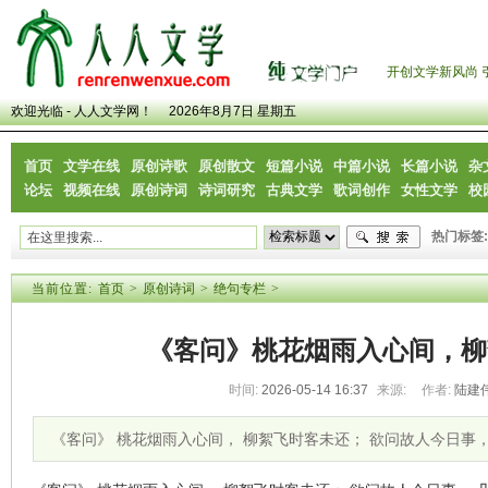
开创文学新风尚 
欢迎光临 - 人人文学网！
2026年8月7日 星期五
首页
文学在线
原创诗歌
原创散文
短篇小说
中篇小说
长篇小说
杂
论坛
视频在线
原创诗词
诗词研究
古典文学
歌词创作
女性文学
校
热门标签:
当前位置:
首页
>
原创诗词
>
绝句专栏
>
《客问》桃花烟雨入心间，柳
时间:
2026-05-14 16:37
来源:
作者:
陆建
《客问》 桃花烟雨入心间， 柳絮飞时客未还； 欲问故人今日事