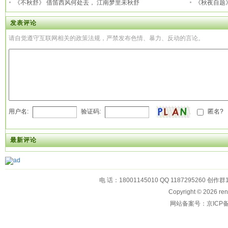
《不秋舒》 借笛西风何处去， 江南梦里未秋舒
《秋夜自题
发表评论
请自觉遵守互联网相关的政策法规，严禁发布色情、暴力、反动的言论。
用户名:
验证码:
匿名?
最新评论
电 话：18001145010 QQ 1187295260 创作群
Copyright © 2026
网站备案号：京ICP备1