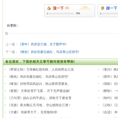
顶一下
(0)
踩一下
0%
分享到：
上一篇：
《那年》风里贺兰烟，生于戮甲年!
下一篇：
《晓色》风吹初夏任嫣红，鸟语青山笑碧空!
各位朋友，下面的相关文章可能对您很有帮助!
《野望之秋》万里枫红怒剑秋，人间风野众江流
《客问》桃
《晓色》风吹初夏任嫣红，鸟语青山笑碧空!
《那年》风
《峰顶》径绝穹囚风起白，秋山夜雨雪屠龙。
《闯歌》 
《夜困》 天寒欲雪不飞霜， 月下无声翼远扬!
《醉歌》 
《刀与雪》皑白云间平虎山， 蹄秋天下屠龙雪
《秋约》 
《无路》夜水翻云天泻地， 空山锁雨合江潮！
《义秋》 江
《大庸》 张家界大千， 百里敬秋绵!
《自适》 