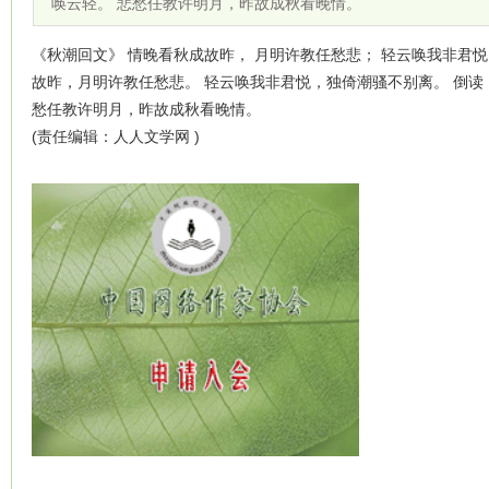
唤云轻。 悲愁任教许明月，昨故成秋看晚情。
《秋潮回文》 情晚看秋成故昨， 月明许教任愁悲； 轻云唤我非君悦
故昨，月明许教任愁悲。 轻云唤我非君悦，独倚潮骚不别离。 倒读
愁任教许明月，昨故成秋看晚情。
(责任编辑：人人文学网 )