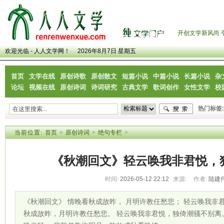
开创文学新风尚 
欢迎光临 - 人人文学网！
2026年8月7日 星期五
首页
文学在线
原创诗歌
原创散文
短篇小说
中篇小说
长篇小说
杂
论坛
视频在线
原创诗词
诗词研究
古典文学
歌词创作
女性文学
校
热门标签:
当前位置:
首页
>
原创诗词
>
绝句专栏
>
《秋潮回文》轻云唤我非君悦，
时间:
2026-05-12 22:12
来源:
作者:
陆建
《秋潮回文》 情晚看秋成故昨， 月明许教任愁悲； 轻云唤我非君
秋成故昨，月明许教任愁悲。 轻云唤我非君悦，独倚潮骚不别离。