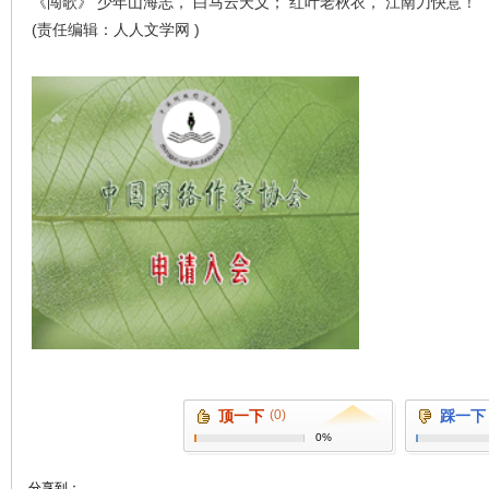
《闯歌》 少年山海志， 白马云天义； 红叶老秋衣， 江南刀快意！
(责任编辑：人人文学网 )
顶一下
(0)
踩一下
0%
分享到：