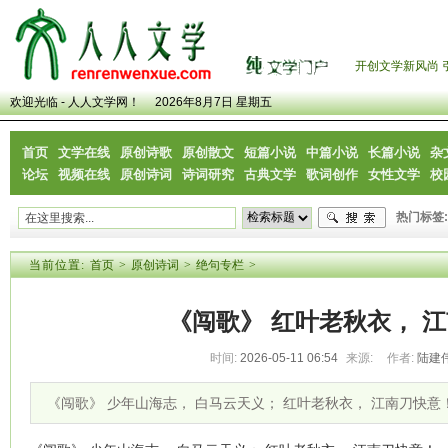
开创文学新风尚 
欢迎光临 - 人人文学网！
2026年8月7日 星期五
首页
文学在线
原创诗歌
原创散文
短篇小说
中篇小说
长篇小说
杂
论坛
视频在线
原创诗词
诗词研究
古典文学
歌词创作
女性文学
校
热门标签:
当前位置:
首页
>
原创诗词
>
绝句专栏
>
《闯歌》 红叶老秋衣， 
时间:
2026-05-11 06:54
来源:
作者:
陆建
《闯歌》 少年山海志， 白马云天义； 红叶老秋衣， 江南刀快意