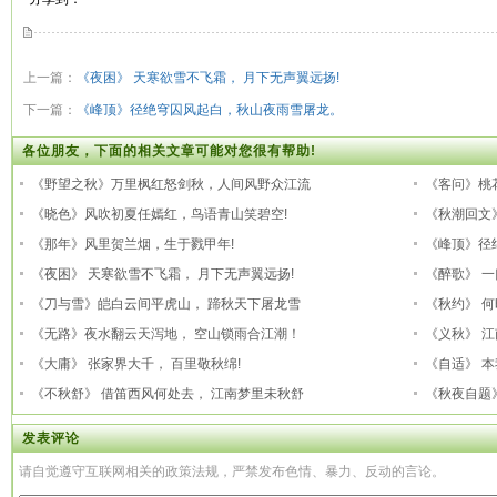
上一篇：
《夜困》 天寒欲雪不飞霜， 月下无声翼远扬!
下一篇：
《峰顶》径绝穹囚风起白，秋山夜雨雪屠龙。
各位朋友，下面的相关文章可能对您很有帮助!
《野望之秋》万里枫红怒剑秋，人间风野众江流
《客问》桃
《晓色》风吹初夏任嫣红，鸟语青山笑碧空!
《秋潮回文
《那年》风里贺兰烟，生于戮甲年!
《峰顶》径
《夜困》 天寒欲雪不飞霜， 月下无声翼远扬!
《醉歌》 
《刀与雪》皑白云间平虎山， 蹄秋天下屠龙雪
《秋约》 
《无路》夜水翻云天泻地， 空山锁雨合江潮！
《义秋》 江
《大庸》 张家界大千， 百里敬秋绵!
《自适》 
《不秋舒》 借笛西风何处去， 江南梦里未秋舒
《秋夜自题
发表评论
请自觉遵守互联网相关的政策法规，严禁发布色情、暴力、反动的言论。