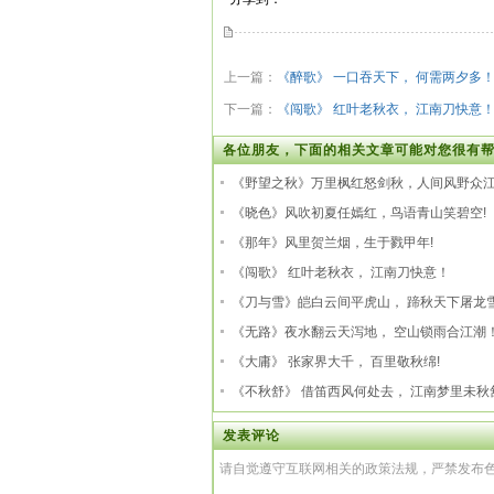
上一篇：
《醉歌》 一口吞天下， 何需两夕多
下一篇：
《闯歌》 红叶老秋衣， 江南刀快意
各位朋友，下面的相关文章可能对您很有帮
《野望之秋》万里枫红怒剑秋，人间风野众
《晓色》风吹初夏任嫣红，鸟语青山笑碧空!
《那年》风里贺兰烟，生于戮甲年!
《闯歌》 红叶老秋衣， 江南刀快意！
《刀与雪》皑白云间平虎山， 蹄秋天下屠龙
《无路》夜水翻云天泻地， 空山锁雨合江潮
《大庸》 张家界大千， 百里敬秋绵!
《不秋舒》 借笛西风何处去， 江南梦里未秋
发表评论
请自觉遵守互联网相关的政策法规，严禁发布