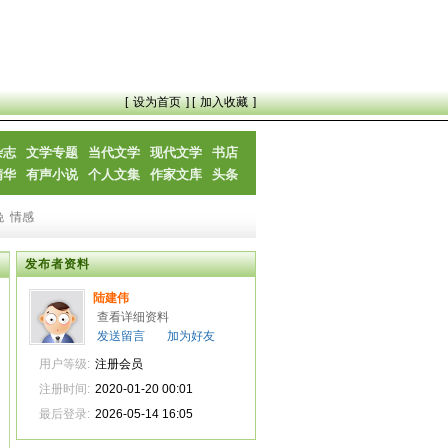
[
设为首页
] [
加入收藏
]
杂志
文学专题
当代文学
现代文学
书店
精华
有声小说
个人文集
作家文库
头条
晚
情感
发布者资料
陆建伟
查看详细资料
发送留言
加为好友
用户等级:
注册会员
注册时间:
2020-01-20 00:01
最后登录:
2026-05-14 16:05