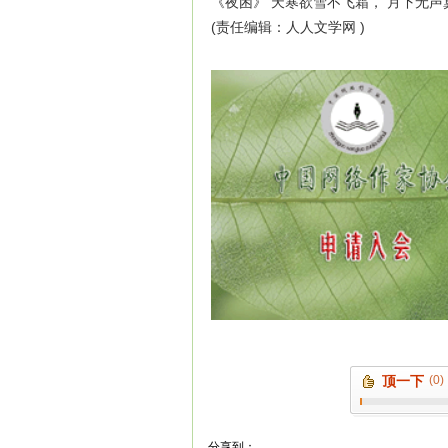
《夜困》 天寒欲雪不飞霜， 月下无声
(责任编辑：人人文学网 )
顶一下
(0)
分享到：