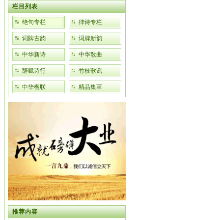
栏目列表
绝句专栏
律诗专栏
词牌古韵
词牌新韵
中华新诗
中华散曲
辞赋诗行
竹枝歌谣
中华楹联
精品集萃
推荐内容