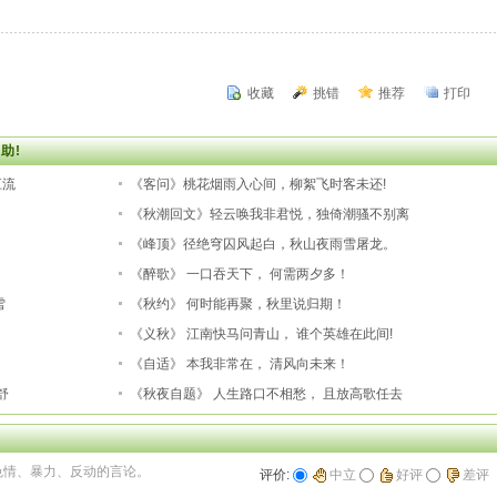
！
收藏
挑错
推荐
打印
！
助!
江流
《客问》桃花烟雨入心间，柳絮飞时客未还!
《秋潮回文》轻云唤我非君悦，独倚潮骚不别离
《峰顶》径绝穹囚风起白，秋山夜雨雪屠龙。
《醉歌》 一口吞天下， 何需两夕多！
雪
《秋约》 何时能再聚，秋里说归期！
！
《义秋》 江南快马问青山， 谁个英雄在此间!
《自适》 本我非常在， 清风向未来！
舒
《秋夜自题》 人生路口不相愁， 且放高歌任去
色情、暴力、反动的言论。
评价:
中立
好评
差评