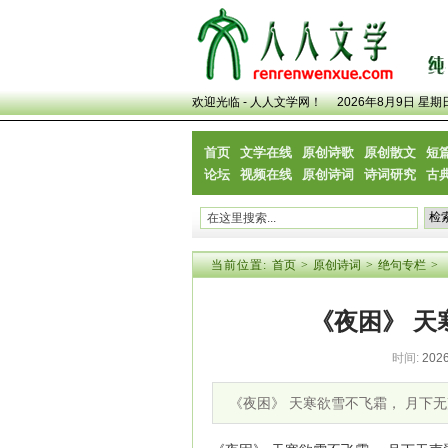
欢迎光临 - 人人文学网！
2026年8月9日 星期
首页
文学在线
原创诗歌
原创散文
短
论坛
视频在线
原创诗词
诗词研究
古
当前位置:
首页
>
原创诗词
>
绝句专栏
>
《夜困》 天
时间:
2026
《夜困》 天寒欲雪不飞霜， 月下