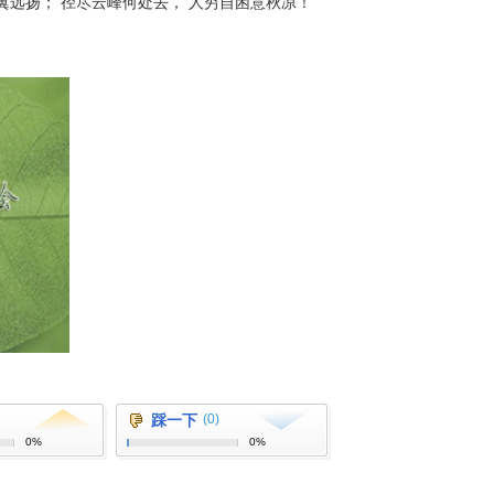
翼远扬； 径尽云峰何处去， 人穷自困意秋凉！
踩一下
(0)
0%
0%