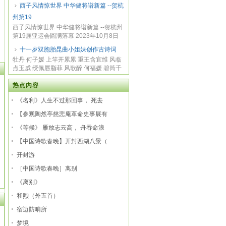
西子风情惊世界 中华健将谱新篇 --贺杭
州第19
西子风情惊世界 中华健将谱新篇 --贺杭州
第19届亚运会圆满落幕 2023年10月8日
叶建华 ...
十一岁双胞胎昆曲小姐妹创作古诗词
牡丹 何子媛 上竿开累累 重王含宜维 风临
点玉威 绶佩唇脂菲 风歌醉 何福媛 碧筒千
花悟...
热点内容
《名利》人生不过那回事， 死去
【参观陶然亭慈悲庵革命史事展有
《等候》 雁放志云高， 舟吞命浪
【中国诗歌春晚】开封西湖八景（
开封游
［中国诗歌春晚］离别
《离别》
和煦（外五首）
宿边防哨所
梦境