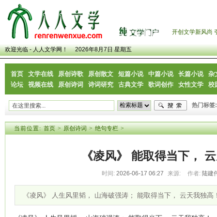
开创文学新风尚 
欢迎光临 - 人人文学网！
2026年8月7日 星期五
首页
文学在线
原创诗歌
原创散文
短篇小说
中篇小说
长篇小说
杂
论坛
视频在线
原创诗词
诗词研究
古典文学
歌词创作
女性文学
校
热门标签:
当前位置:
首页
>
原创诗词
>
绝句专栏
>
《凌风》 能取得当下， 
时间:
2026-06-17 06:27
来源:
作者:
陆建
《凌风》 人生风里韬， 山海破强涛； 能取得当下， 云天我独高