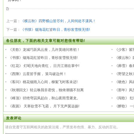
上一篇：
《横云秋》四野横山皆尽剑，人间何处不潇风！
下一篇：
《书懐》烟海花红皆昨日，青纱发雪恨无情!
各位朋友，下面的相关文章可能对您很有帮助!
《关歌》龙城巧跃风云座，几许英雄问将初！
《少客》紫
《书懐》烟海花红皆昨日，青纱发雪恨无情!
《横云秋》
《红花》 灯昭天地向青红， 日月江潮在掌中!
《葬雪》春
《西陲》云星皆手握， 策马破边州！
《野望之秋
《客问》桃花烟雨入心间，柳絮飞时客未还!
《晓色》风
《秋潮回文》轻云唤我非君悦，独倚潮骚不别离
《那年》风
《峰顶》径绝穹囚风起白，秋山夜雨雪屠龙。
《闯歌》 
《夜困》 天寒欲雪不飞霜， 月下无声翼远扬!
《醉歌》 
发表评论
请自觉遵守互联网相关的政策法规，严禁发布色情、暴力、反动的言论。