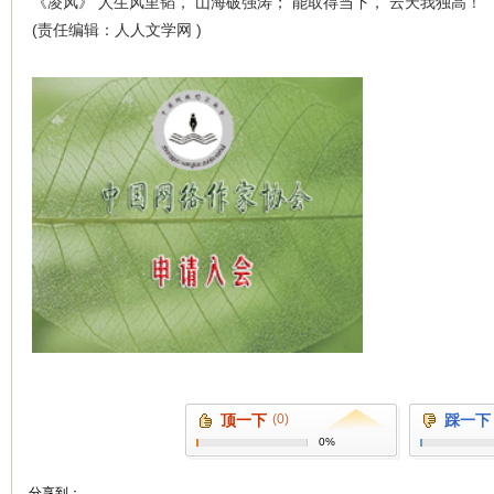
《凌风》 人生风里韬， 山海破强涛； 能取得当下， 云天我独高！
(责任编辑：人人文学网 )
顶一下
(0)
踩一下
0%
分享到：