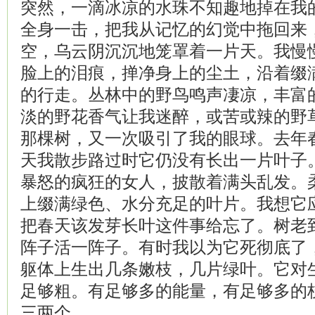
突然，一滴冰凉的水珠不知趣地掉在我
全身一击，把我从记忆的幻觉中拖回来
空，乌云阴沉沉地笼罩着一片天。我慢
脸上的泪痕，掸净身上的尘土，沿着缀
的行走。丛林中的野鸟鸣声凄凉，丰富
淡的野花香气让我迷醉，或苦或辣的野
那棵树，又一次吸引了我的眼球。去年
天我散步路过时它仍没有长出一片叶子
暴怒的疯狂的女人，披散着满头乱发。
上缀满绿色、水分充足的叶片。我想它
把春天该发芽长叶这件事给忘了。树老
阵子活一阵子。有时我以为它死彻底了
躯体上生出几条嫩枝，几片绿叶。它对
足够粗。有足够多的能量，有足够多的
三两个。