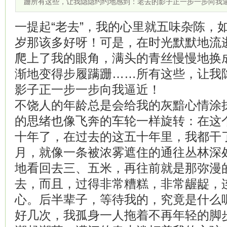
跚所有这些，让我隐隐约约地感到：老去的影子正一步一步向我
一提起“老去”，我的心里就五味杂陈，
岁那该多好呀！可是，在时光默默地流
爬上了我的眼角，满头的青丝慢慢地换
渐地变得步履蹒跚……所有这些，让我
影子正一步一步向我逼近！
不饶人的年龄总是会给我的灰黯心情涂
的思绪也像飞奔的车轮一样旋转：在这
十年了，在过去的这五十年里，我都干
月，就像一条被浓雾遮住的通往丛林深
地看回去三、五米，再往前就是那弥漫
去，而且，过得非常糟糕，非常龌龊，
心。后半辈子，等待我的，究竟是什么
好几次，我孤身一人拖着不再年轻的脚