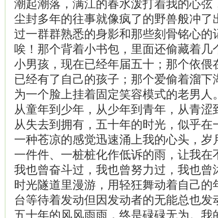
潮起潮落，满江的春水泼打着我的心弦
尘封多年的往事就像疯了的野兽般冲了
过一群群熟悉的身影和那些刻骨铭心的
唉！那个背着小书包，里面还偷藏着几
小男孩，现在已经年届五十；那个依偎
已经有了自己的孩子；那个爱偷着溜下
为一个脸上挂着固定笑容模式的老男人
从童年到少年，从少年到青年，从青涩
从失去到拥有，五十年的时光，似乎在
一种苍凉的感觉迅速涌上我的心头，岁
一件件、一桩桩化作低诉的雨，让我在
我也曾奋斗过，我也曾努力过，我也曾
时光隧道里漫游，用轻狂舞动着自己的
台等待着发动但因发动者的无能总也发
五十年的风风雨雨，终是碌碌无为。我