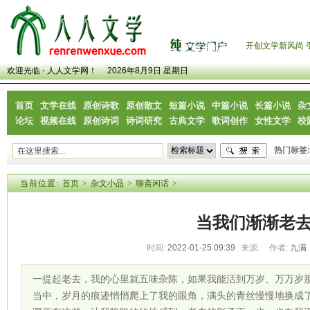
开创文学新风尚 
欢迎光临 - 人人文学网！
2026年8月9日 星期日
首页
文学在线
原创诗歌
原创散文
短篇小说
中篇小说
长篇小说
杂
论坛
视频在线
原创诗词
诗词研究
古典文学
歌词创作
女性文学
校
热门标签:
当前位置:
首页
>
杂文小品
>
聊斋闲话
>
当我们渐渐老
时间:
2022-01-25 09:39
来源:
作者:
九满
一提起老去，我的心里就五味杂陈，如果我能活到万岁、万万岁
当中，岁月的痕迹悄悄爬上了我的眼角，满头的青丝慢慢地换成