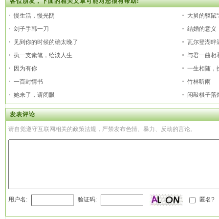
各位朋友，下面的相关文章可能对您很有帮助!
慢生活，慢光阴
大舅的驱鼠“
刽子手韩一刀
结婚的意义
见到你的时候的确太晚了
瓦尔登湖畔
执一支素笔，绘淡人生
与君一曲相
因为有你
一生相随，
一百封情书
竹林听雨
她来了，请闭眼
闲敲棋子落
发表评论
请自觉遵守互联网相关的政策法规，严禁发布色情、暴力、反动的言论。
用户名:
验证码:
匿名?