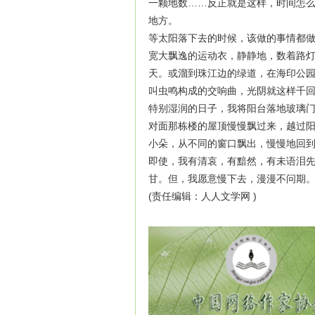
一颗地数……反正就是这样，时间怎
地方。
等太阳落下去的时候，该做的事情都
宽大飘逸的运动衣，静静地，数着路
天。或溜到珠江边的绿道，在海印公
叫虫鸣构成的交响曲，光阴就这样千
特别湿润的日子，我将阳台落地玻璃
对面那栋楼的屋顶慢慢飘过来，越过
小朵，从不同的窗口飘出，慢慢地回
即使，我有清哀，有黯然，有未语泪
甘。但，我愿意慢下去，漫漫不问期
(责任编辑：人人文学网 )