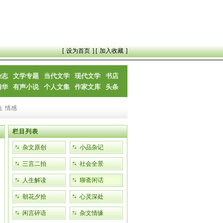
[
设为首页
] [
加入收藏
]
杂志
文学专题
当代文学
现代文学
书店
精华
有声小说
个人文集
作家文库
头条
晚
情感
栏目列表
杂文原创
小品杂记
三言二拍
社会全景
人生解读
聊斋闲话
朝花夕拾
心灵深处
闲言碎语
杂文情缘