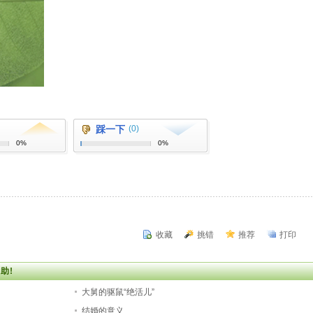
踩一下
(0)
0%
0%
收藏
挑错
推荐
打印
助!
大舅的驱鼠“绝活儿”
结婚的意义