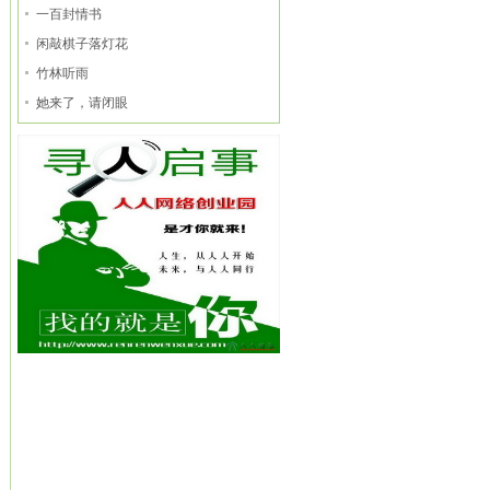
一百封情书
闲敲棋子落灯花
竹林听雨
她来了，请闭眼