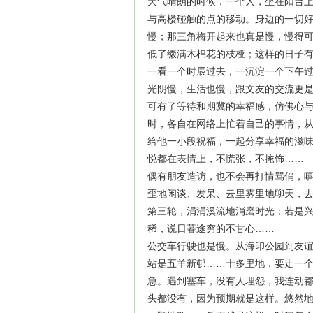
天气晴朗的时候，一个人，坐在阳台
与高楼碰触的点的移动。身边的一切
慢；那三角梅开起来也真是慢，慢得
低了缀满木棉花的枝桠；这样的日子
一看一个时辰过去，一沉淀一个下午
光阴慢，生活也慢，跟文友的交流更
可有了等待和期冀的幸福感，仿佛心
时，各自在网络上忙着自己的事情，
给他一小段祝福，一起分享幸福的滋
悦都在表情上，不慌张，不掩饰……
偶有朋友造访，也不会再打情骂俏，
歪地闲谈、发呆、云里雾里地聊天，
第三轮，涓涓溪流地消磨时光；若是
稀，说日暮途穷的不甘心……
公交车行驶也是慢。从海印公园到友
站是五羊新邨……十多里地，要走一
急。遇到塞车，没有人埋怨，我连动
头都没有，因为预期就是这样。悠然