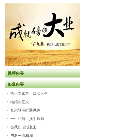
推荐内容
热点内容
执一支素笔，绘淡人生
结婚的意义
瓦尔登湖畔遇见你
一生相随，挽手风雨
当我们渐渐老去
与君一曲相和