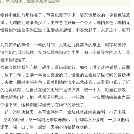
里，新意渐少，慢慢将柴米油盐奉
生物钟不像以前那样准了，节奏也慢了许多，姿态也是收的，像暮色轻笼
花瓣；无谓的期盼渐渐少了，更在意过好每一个今天，哪怕素色，哪怕无
慢慢将柴米油盐奉为正道；生活越来越慢，不喜欢赶了，人群之中，更习
做几件简单的事情。一年的时间，只耗在几件简单的事上，码字与骑行，
激情的焰也日渐低矮，安身低眉在烟火红尘里，做一个很寻常的老人，寻
声也来得艰难了。
时候都会影响我的心情，码字，逛街或骑行。如今，没了这种感觉，反而
机，放下工作，去读一本自己喜爱的书，慢慢的去会意字里行间的曼妙和
合，去做一回书中的主角，跟着剧情的演变或悲或喜；或看看电视，听听
次的心灵旅程，让自己在慢的思维中返璞归真；或一个人，独坐在沙发
呆呆地望着门外，把一些所谓的思念，一些较劲，一些负面情绪都束之高
活中慢下来。这样倒显得慢光阴在雨中的妙处了。
坐一起，边吃边聊天，甚至拿俩饼子、拿块咸菜或端碗稀粥，打开电视，
散。空闲的时候，熬一锅鸡汤来喂养自己，用陶罐小火慢炖，一点点把鸡
入汤里。喝一口，唉！感觉一天的心情都是爽爽的。