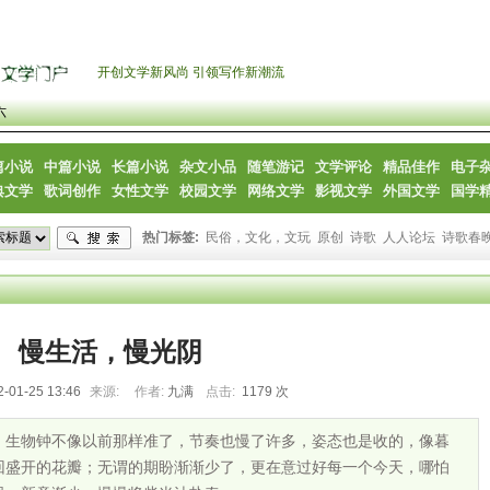
开创文学新风尚 引领写作新潮流
六
篇小说
中篇小说
长篇小说
杂文小品
随笔游记
文学评论
精品佳作
电子
典文学
歌词创作
女性文学
校园文学
网络文学
影视文学
外国文学
国学
热门标签:
民俗，文化，文玩
原创
诗歌
人人论坛
诗歌春
慢生活，慢光阴
2-01-25 13:46
来源:
作者:
九满
点击:
1179 次
，生物钟不像以前那样准了，节奏也慢了许多，姿态也是收的，像暮
回盛开的花瓣；无谓的期盼渐渐少了，更在意过好每一个今天，哪怕