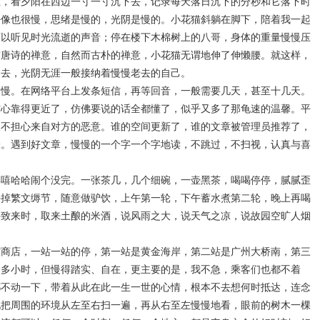
上，看夕阳在西边一寸一寸沉下去，记录每天落日沉下的分秒和它落下时
好像也很慢，思绪是慢的，光阴是慢的。小花猫斜躺在脚下，陪着我一起
可以听见时光流逝的声音；停在楼下木棉树上的八哥，身体的重量慢慢压
有唐诗的禅意，自然而古朴的禅意，小花猫无谓地伸了伸懒腰。就这样，
过去，光阴无涯一般接纳着慢慢老去的自己。
是慢。在网络平台上发条短信，再等回音，一般需要几天，甚至十几天。
与心靠得更近了，仿佛要说的话全都懂了，似乎又多了那龟速的温馨。平
从不担心来自对方的恶意。谁的空间更新了，谁的文章被管理员推荐了，
味。遇到好文章，慢慢的一个字一个字地读，不跳过，不扫视，认真与喜
嘻嘻哈哈闹个没完。一张茶几，几个细碗，一壶黑茶，喝喝停停，腻腻歪
去掉繁文缛节，随意做驴饮，上午第一轮，下午蓄水煮第二轮，晚上再喝
兴致来时，取来土酿的米酒，说风雨之大，说天气之凉，说故园空旷人烟
谊商店，一站一站的停，第一站是黄金海岸，第二站是广州大桥南，第三
个多小时，但慢得踏实、自在，更主要的是，我不急，乘客们也都不着
都不动一下，带着从此在此一生一世的心情，根本不去想何时抵达，连念
地把周围的环境从左至右扫一遍，再从右至左慢慢地看，眼前的树木一棵