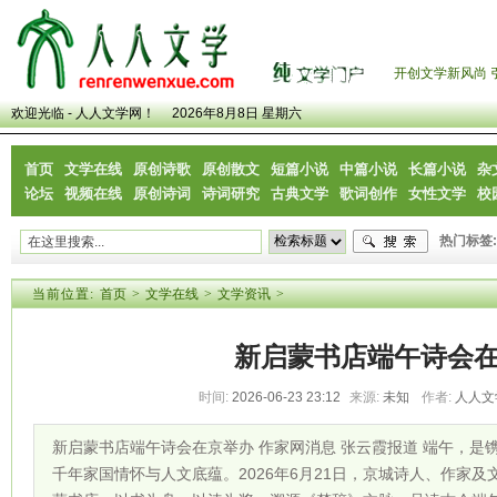
开创文学新风尚 
欢迎光临 - 人人文学网！
2026年8月8日 星期六
首页
文学在线
原创诗歌
原创散文
短篇小说
中篇小说
长篇小说
杂
论坛
视频在线
原创诗词
诗词研究
古典文学
歌词创作
女性文学
校
热门标签:
当前位置:
首页
>
文学在线
>
文学资讯
>
新启蒙书店端午诗会
时间:
2026-06-23 23:12
来源:
未知
作者:
人人文
新启蒙书店端午诗会在京举办 作家网消息 张云霞报道 端午，是
千年家国情怀与人文底蕴。2026年6月21日，京城诗人、作家