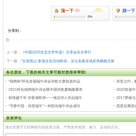
顶一下
(0)
踩一下
0%
分享到：
上一篇：
《中国2025生态文学年选》分享会在京举行
下一篇：
“文游房山”多场文化活动联动，文坛名家全域采风赋能文旅
各位朋友，下面的相关文章可能对您很有帮助!
“锦绣杯”怀化首届端午诗会诗歌大赛初选作品
诗意之约，
2021怀化锦绣端午诗会暨中国诗歌夏晚隆重举
2020首届
粽情越千年 诗香满乾坤一一海淀诗人作品端午
2017梦缘
“书香中国，诗意端午”一米阳光端午诗会成功
屈原后裔屈
发表评论
请自觉遵守互联网相关的政策法规，严禁发布色情、暴力、反动的言论。