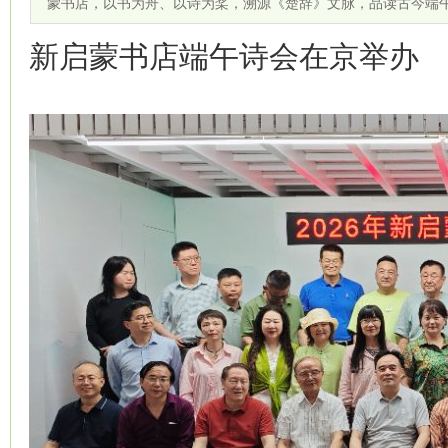
蒙书店，以书为舟、以诗为桨，溯源《楚辞》文脉，品读古今端
新启蒙书店端午诗会在京举办