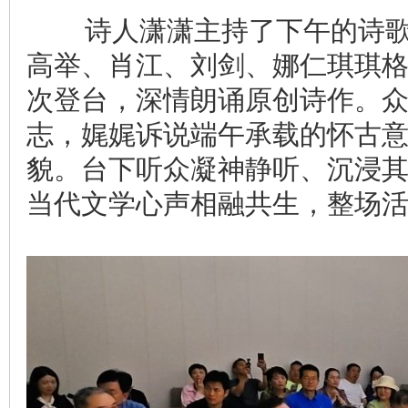
诗人潇潇主持了下午的诗歌
高举、肖江、刘剑、娜仁琪琪
次登台，深情朗诵原创诗作。
志，娓娓诉说端午承载的怀古
貌。台下听众凝神静听、沉浸
当代文学心声相融共生，整场