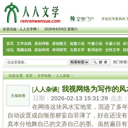
开创文学新风尚 
欢迎光临 - 人人文学网！
2026年8月8日 星期六
首页
文学在线
原创诗歌
原创散文
短篇小说
中篇小说
长篇小说
杂
论坛
视频在线
原创诗词
诗词研究
古典文学
歌词创作
女性文学
校
热门标签:
当前位置:
首页
>
文学在线
>
人人杂谈
>
我视网络为写作的风
[
人人杂谈
]
日期：
2026-02-13 15:31:29
点击
在网络这块风水宝地里，混迹了多年
自动设置成自惭形秽妄自菲薄了，好在还没有
真本分地舞自己的文弄自己的墨。虽然遍目有