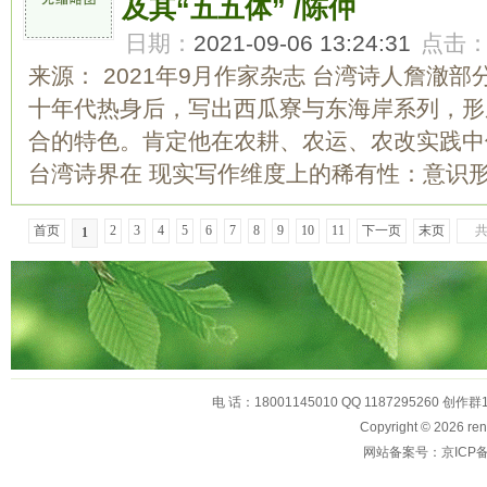
及其“五五体” /陈仲
日期：
2021-09-06 13:24:31
点击
来源： 2021年9月作家杂志 台湾诗人詹澈
十年代热身后，写出西瓜寮与东海岸系列，形
合的特色。肯定他在农耕、农运、农改实践中
台湾诗界在 现实写作维度上的稀有性：意识形态
首页
2
3
4
5
6
7
8
9
10
11
下一页
末页
1
电 话：18001145010 QQ 1187295260 创作群
Copyright © 2026
网站备案号：京ICP备1