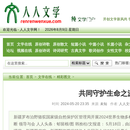
开创文学新风尚 
欢迎光临 - 人人文学网！
2026年8月9日 星期日
首页
文学在线
原创诗歌
原创散文
短篇小说
中篇小说
长篇小说
杂
论坛
视频在线
原创诗词
诗词研究
古典文学
歌词创作
女性文学
校
热门标签:
当前位置:
首页
>
文学在线
>
精彩图文
>
共同守护生命之
时间:
2024-05-20 23:35
来源:
未知
作者:
人人文
新疆罗布泊野骆驼国家级自然保护区管理局开展2024世界生物多
断 领导与会 人人头条：郇留根/图 韩拴柱/文报道： 5月18日