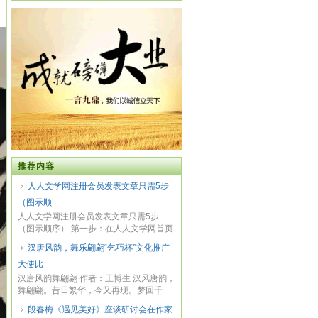
推荐内容
人人文学网注册会员发表文章只需5步
（图示顺
人人文学网注册会员发表文章只需5步
（图示顺序） 第一步：在人人文学网首页
右上角点注...
汉唐风韵，舞乐翩翩“乞巧杯”文化推广
大使比
汉唐风韵舞翩翩 作者：王博生 汉风唐韵，
舞翩翩。昔日繁华，今又再现。梦回千
年，曾经...
段春梅《遇见美好》座谈研讨会在作家