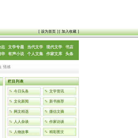
[
设为首页
] [
加入收藏
]
杂志
文学专题
当代文学
现代文学
书店
精华
有声小说
个人文集
作家文库
头条
晚
情感
栏目列表
今日头条
文学资讯
文化新闻
新书推荐
网文精选
微信文摘
人人杂谈
作家访谈
人物故事
精彩图文