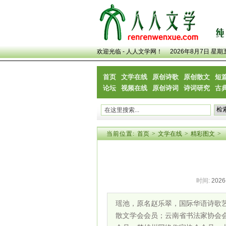
欢迎光临 - 人人文学网！
2026年8月7日 星期
首页
文学在线
原创诗歌
原创散文
短
论坛
视频在线
原创诗词
诗词研究
古
当前位置:
首页
>
文学在线
>
精彩图文
>
时间:
2026
瑶池，原名赵乐翠，国际华语诗歌
散文学会会员；云南省书法家协会