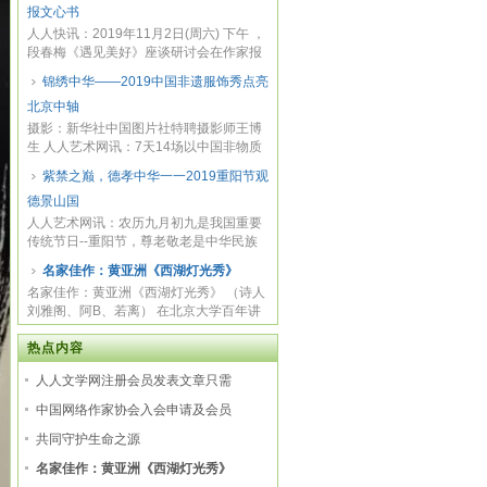
报文心书
人人快讯：2019年11月2日(周六) 下午 ，
段春梅《遇见美好》座谈研讨会在作家报
文心书...
锦绣中华——2019中国非遗服饰秀点亮
北京中轴
摄影：新华社中国图片社特聘摄影师王博
生 人人艺术网讯：7天14场以中国非物质
文化遗产...
紫禁之巅，德孝中华一一2019重阳节观
德景山国
人人艺术网讯：农历九月初九是我国重要
传统节日--重阳节，尊老敬老是中华民族
优秀传统...
名家佳作：黄亚洲《西湖灯光秀》
名家佳作：黄亚洲《西湖灯光秀》 （诗人
刘雅阁、阿B、若离） 在北京大学百年讲
堂举行...
热点内容
人人文学网注册会员发表文章只需
中国网络作家协会入会申请及会员
共同守护生命之源
名家佳作：黄亚洲《西湖灯光秀》