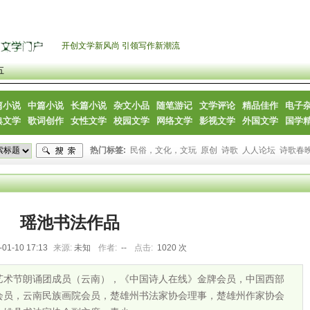
开创文学新风尚 引领写作新潮流
五
篇小说
中篇小说
长篇小说
杂文小品
随笔游记
文学评论
精品佳作
电子
典文学
歌词创作
女性文学
校园文学
网络文学
影视文学
外国文学
国学
热门标签:
民俗，文化，文玩
原创
诗歌
人人论坛
诗歌春
瑶池书法作品
-01-10 17:13
来源:
未知
作者:
--
点击:
1020 次
艺术节朗诵团成员（云南），《中国诗人在线》金牌会员，中国西部
会员，云南民族画院会员，楚雄州书法家协会理事，楚雄州作家协会