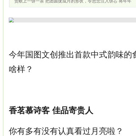
责献上一饼一茶 把团圆拢成月的形状，令思念注入饼芯 将年年
今年国图文创推出首款中式韵味的
啥样？
香茗慕诗客 佳品寄贵人
你有多有没有认真看过月亮啦？