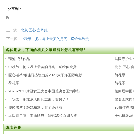
分享到：
上一篇：
北京 匠心 喜华服
下一篇：
中秋节，把世界上最美的月亮，送给你欣赏
各位朋友，下面的相关文章可能对您很有帮助!
瑶池书法作品
共同守护生
中秋节，把世界上最美的月亮，送给你欣赏
北京 匠心 
匠心 喜华服佳丽盛装出席2021太平洋国际电影
荷花季
荷花季
荷花季
2020-2021摩登女王大赛中国总决赛圆满举行
第四届中国
一场雪，带北京人回到过去，看哭了！！
著名画家闫
顶级照片！绝对精彩，看了还想看！
90后作家
五四青年节，重温经典，致敬10位五四人物
手机摄影:
发表评论