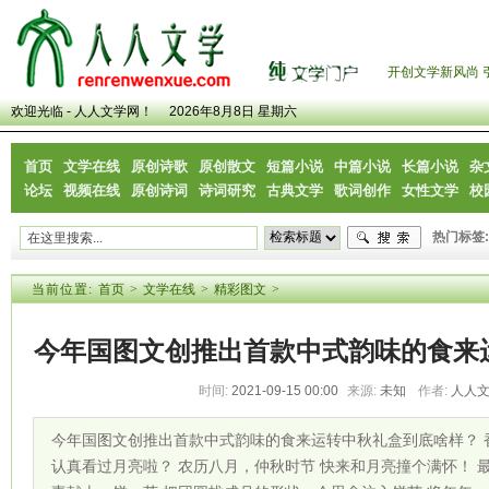
开创文学新风尚 
欢迎光临 - 人人文学网！
2026年8月8日 星期六
首页
文学在线
原创诗歌
原创散文
短篇小说
中篇小说
长篇小说
杂
论坛
视频在线
原创诗词
诗词研究
古典文学
歌词创作
女性文学
校
热门标签:
当前位置:
首页
>
文学在线
>
精彩图文
>
今年国图文创推出首款中式韵味的食来
时间:
2021-09-15 00:00
来源:
未知
作者:
人人
今年国图文创推出首款中式韵味的食来运转中秋礼盒到底啥样？ 香
认真看过月亮啦？ 农历八月，仲秋时节 快来和月亮撞个满怀！ 