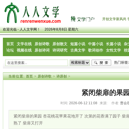
开创文学新风尚 
欢迎光临 - 人人文学网！
2026年8月8日 星期六
首页
文学在线
原创诗歌
原创散文
短篇小说
中篇小说
长篇小说
杂
论坛
视频在线
原创诗词
诗词研究
古典文学
歌词创作
女性文学
校
热门标签:
当前位置:
首页
>
原创诗歌
>
诗原创
>
紧闭柴扉的果
时间:
2026-06-12 11:08
来源:
作者:
曹会
紧闭柴扉的果园 杏花桃花苹果花地开了 次第的花香满了园子 柴
熟了 柴扉又打开