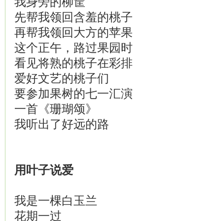
我身旁的柳筐
先帮我领回含羞的桃子
再帮我领回大方的苹果
这个正午，路过果园时
看见将熟的桃子在彩排
爱好文艺的桃子们
要参加果树的七一汇演
一首《珊瑚颂》
我听出了好远的路
用叶子说
爱
我是一棵白玉兰
花期一过