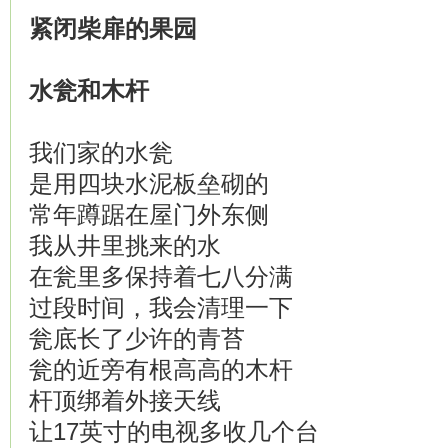
紧闭柴扉
的果园
水
瓮
和
木
杆
我们家的水瓮
是用四块水泥板垒砌的
常年蹲踞在屋门外东侧
我从井里挑来的水
在瓮里多保持着七八分满
过段时间，我会清理一下
瓮底长了少许的青苔
瓮的近旁有根高高的木杆
杆顶绑着外接天线
让17英寸的电视多收几个台