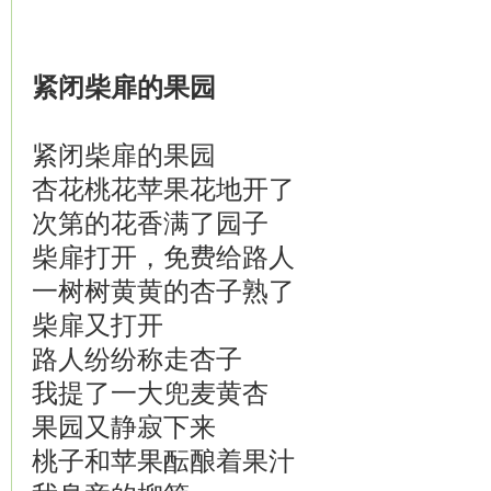
紧闭柴扉
的果园
紧闭柴扉的果园
杏花桃花苹果花地开了
次第的花香满了园子
柴扉打开，免费给路人
一树树黄黄的杏子熟了
柴扉又打开
路人纷纷称走杏子
我提了一大兜麦黄杏
果园又静寂下来
桃子和苹果酝酿着果汁