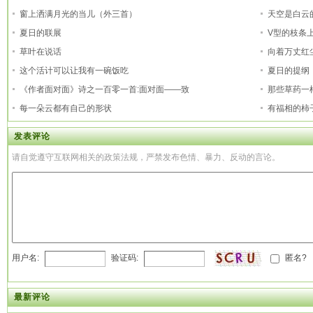
窗上洒满月光的当儿（外三首）
天空是白云
夏日的联展
V型的枝条
草叶在说话
向着万丈红
这个活计可以让我有一碗饭吃
夏日的提纲
《作者面对面》诗之一百零一首:面对面——致
那些草药一
每一朵云都有自己的形状
有福相的柿
发表评论
请自觉遵守互联网相关的政策法规，严禁发布色情、暴力、反动的言论。
用户名:
验证码:
匿名?
最新评论