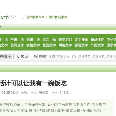
开创文学新风尚 引领写作新潮流
六
篇小说
中篇小说
长篇小说
杂文小品
随笔游记
文学评论
精品佳作
电子
典文学
歌词创作
女性文学
校园文学
网络文学
影视文学
外国文学
国学
热门标签:
原创
情感
人人论坛
原创散文
原创诗歌
原创作
活计可以让我有一碗饭吃
-05-25 08:41
来源:
作者:
曹会双
点击:
244 次
清严峻形势后，学着保持沉默 我不想与乌烟瘴气申请合作 也不想与
失去做人的底线 徘徊+彷徨+犹豫+踟踌+痛定思痛 悟到这个活计可