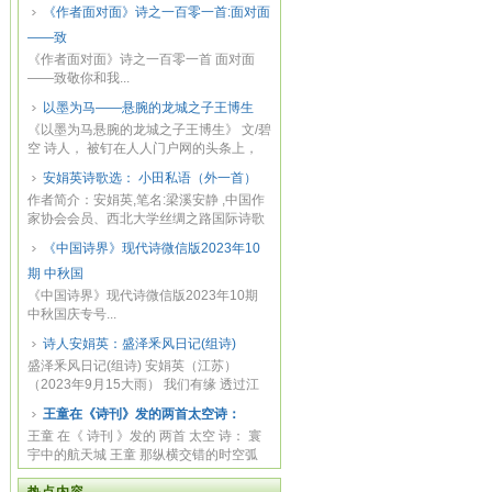
《作者面对面》诗之一百零一首:面对面
——致
《作者面对面》诗之一百零一首 面对面
——致敬你和我...
以墨为马——悬腕的龙城之子王博生
《以墨为马悬腕的龙城之子王博生》 文/碧
空 诗人， 被钉在人人门户网的头条上，
英雄...
安娟英诗歌选： 小田私语（外一首）
作者简介：安娟英,笔名:梁溪安静 ,中国作
家协会会员、西北大学丝绸之路国际诗歌
研究中...
《中国诗界》现代诗微信版2023年10
期 中秋国
《中国诗界》现代诗微信版2023年10期
中秋国庆专号...
诗人安娟英：盛泽釆风日记(组诗)
盛泽釆风日记(组诗) 安娟英（江苏）
（2023年9月15大雨） 我们有缘 透过江
南 层层密密...
王童在《诗刊》发的两首太空诗：
王童 在《 诗刊 》发的 两首 太空 诗： 寰
宇中的航天城 王童 那纵横交错的时空弧
线， ...