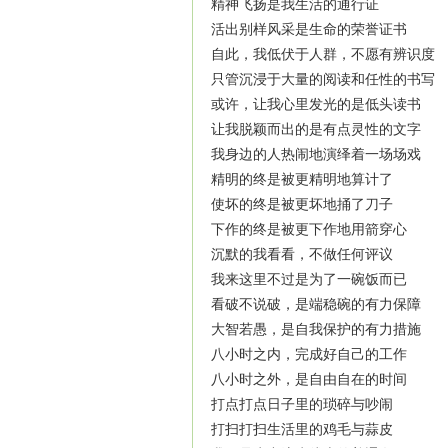
精神飞扬是我生活的通行证
活出别样风采是生命的荣誉证书
自此，我低伏于人群，不愿有辨识度
只管沉浸于大量的阅读和任性的书写
或许，让我心里发光的是低头读书
让我脱颖而出的是有点灵性的文字
我身边的人热闹地演绎着一场场戏
精明的终是被更精明地算计了
使坏的终是被更坏地捅了刀子
下作的终是被更下作地用箭穿心
沉默的我看看，不做任何评议
我来这里不过是为了一碗饭而已
看破不说破，是端稳碗的有力保障
大智若愚，是自我保护的有力措施
八小时之内，完成好自己的工作
八小时之外，是自由自在的时间
打点打点日子里的琐碎与吵闹
打扫打扫生活里的鸡毛与蒜皮