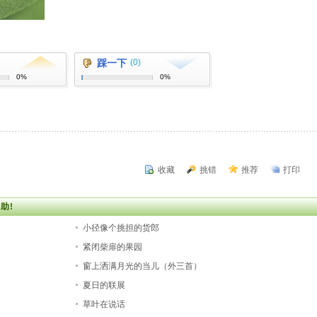
踩一下
(0)
0%
0%
收藏
挑错
推荐
打印
助!
小径像个挑担的货郎
紧闭柴扉的果园
窗上洒满月光的当儿（外三首）
夏日的联展
草叶在说话