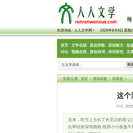
欢迎光临 - 人人文学网！
2026年8月8日 星期
首页
文学在线
原创诗歌
原创散文
短
论坛
视频在线
原创诗词
诗词研究
古
当前位置:
首页
>
原创诗歌
>
诗原创
>
这个
时间:
2026
后来，吃亏上当长了长见识的我 认
拉帮结派深情拥抱 我用小小孤傲不想