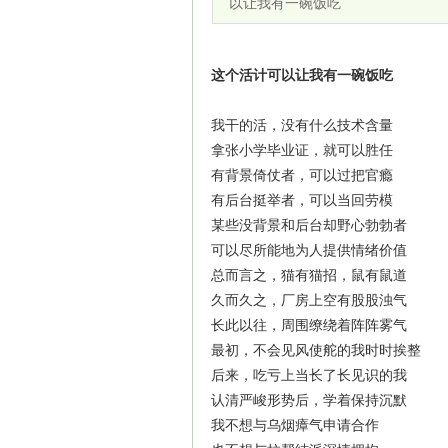
以让我有一碗饭吃
这个活计可以让我有一碗饭吃
我干的活，没有什么技术含量
拿张小学毕业证，就可以胜任
有背景倚仗者，可以过把官瘾
有后台挺举者，可以当回劳模
某些没背景和后台却野心勃勃者
可以尽所能地为人提供情绪价值
总而言之，猫有猫招，鼠有鼠道
久而久之，厂房上空有股股浊气
长此以往，周围缭绕着阵阵雾气
最初，不会见风使舵的我时时挨整
后来，吃亏上当长了长见识的我
认清严峻形势后，学着保持沉默
我不想与乌烟瘴气申请合作