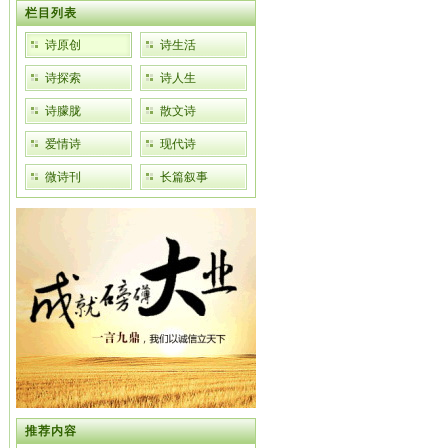
栏目列表
诗原创
诗生活
诗探索
诗人生
诗朦胧
散文诗
爱情诗
现代诗
微诗刊
长篇叙事
推荐内容