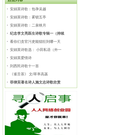
热点内容
安娟英诗歌：包孕吴越
安娟英诗歌：雾锁五亭
安娟英诗歌：二泉映月
纪念李文亮医生诗歌专辑一（持续
看你们贪官污吏能猖狂到哪一天
安娟英诗歌选： 小田私语（外一
安娟英爱情诗
刘西民诗歌十一首
《雀舌茶》 文/草率高菡
菲律宾著名诗人施文志诗歌欣赏