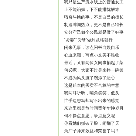
我只是生产流水线上的普通女工
上不能谄媚，下不能排忧解难
猎奇斗艳的事，不是自己的擅长
制造绯闻热点，更不是自己特长
安分守己做个公民就是做了好事
“贤妻”“良母”做到及格就行
闲来无事，读点闲书自娱自乐
心血来潮，写点小文美不胜收
最近，又有两位女同事掐起了架
何必呢，大家不过是来挣一碗饭
不必为风头脏了碗添了恶心
这是赔本的买卖不合算的生意
我两耳听听，嘴角笑笑，低头
忙手边想写却写不出来的感觉
来这里都是熬时间费年华抻岁月
何不挣点意思，争点意义呢
你看她们抓破了脸，闹翻了天
为厂子挣来效益和荣誉了吗？