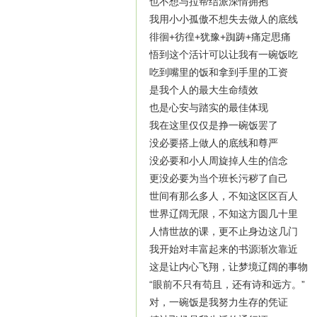
也不想与拉帮结派深情拥抱
我用小小孤傲不想失去做人的底线
徘徊+彷徨+犹豫+踟踌+痛定思痛
悟到这个活计可以让我有一碗饭吃
吃到嘴里的饭和拿到手里的工资
是我个人的最大生命绩效
也是心安与踏实的最佳体现
我在这里仅仅是挣一碗饭罢了
没必要搭上做人的底线和尊严
没必要和小人周旋掉人生的信念
更没必要为当个班长污秽了自己
世间有那么多人，不知这区区百人
世界辽阔无限，不知这方圆几十里
人情世故的课，更不止身边这几门
我开始对丰富起来的书源渐次靠近
这是让内心飞翔，让梦境辽阔的事物
“眼前不只有苟且，还有诗和远方。”
对，一碗饭是我努力生存的凭证