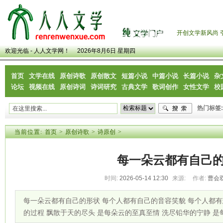
开创文学新风尚 
欢迎光临 - 人人文学网！
2026年8月6日 星期四
首页
文学在线
原创诗歌
原创散文
短篇小说
中篇小说
长篇小说
杂
论坛
视频在线
原创诗词
诗词研究
古典文学
歌词创作
女性文学
校
热门标签:
当前位置:
首页
>
原创诗歌
>
诗原创
>
每一朵云都有自己
时间:
2026-05-14 12:30
来源:
作者:
曹会
每一朵云都有自己的形状 每个人都有自己的音容笑貌 每个人都有
的过程 飘散于天的尽头 是每朵云的至真至情 洗尽铅华的宁静 