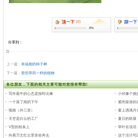
顶一下
(0)
踩一下
0%
分享到：
上一篇：
有福相的柿子树
下一篇：
那些草药一样的植物
各位朋友，下面的相关文章可能对您很有帮助!
写作最牛的心态是按时出摊
小径像个挑
一个落了雨的下午
紧闭柴扉的
慢跑（外三首）
窗上洒满月
天空是白云的工厂
夏日的联展
V型的枝条上
草叶在说话
向着万丈红尘里舍命奔去
这个活计可