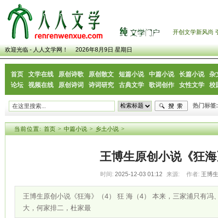
开创文学新风尚 
欢迎光临 - 人人文学网！
2026年8月9日 星期日
首页
文学在线
原创诗歌
原创散文
短篇小说
中篇小说
长篇小说
杂
论坛
视频在线
原创诗词
诗词研究
古典文学
歌词创作
女性文学
校
热门标签:
当前位置:
首页
>
中篇小说
>
乡土小说
>
王博生原创小说《狂海
时间:
2025-12-03 01:12
来源:
作者:
王博
王博生原创小说《狂海》（4） 狂 海（4） 本来，三家浦只有
大，何家排二，杜家最