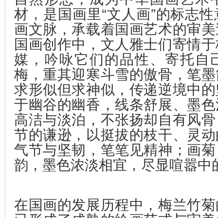
材，是国画里“文人画”的标志
画文脉，承载着国画艺术的审美
国画创作中，文人雅士们寄情于
媒，吟咏它们的品性、寄托自
梅，重其迎寒斗雪的傲骨，笔墨
求形似但求神似，传递逆境中的
于幽谷的幽香，线条舒展、墨色
高洁与淡泊，不张扬却自有风骨
节的谦逊，以挺拔的枝干、灵动
气节与坚韧，笔笔见精神；画菊
韵，墨色浓淡相宜，尽显喧嚣中
在国画的发展历程中，梅兰竹菊