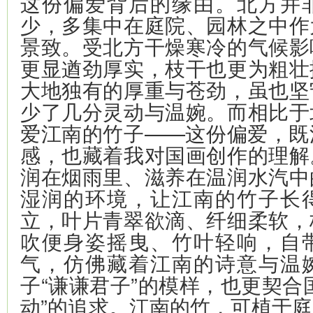
这份偏爱背后的缘由。北方并
少，多集中在庭院、园林之中作
景致。受北方干燥寒冷的气候影
更显遒劲厚实，枝干也更为粗壮
大地独有的厚重与苍劲，虽也坚
少了几分灵动与温婉。而相比于
爱江南的竹子——这份偏爱，既
感，也藏着我对国画创作的理解
润在烟雨里、滋养在温润水汽中
湿润的环境，让江南的竹子长
立，叶片青翠欲滴、纤细柔软，
吹便身姿摇曳、竹叶轻响，自
气，仿佛藏着江南的诗意与温
子“谦谦君子”的模样，也更契合
动”的追求。江南的竹，可植于