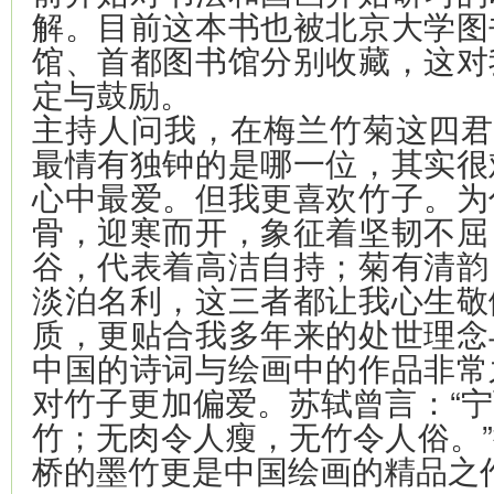
解。目前这本书也被北京大学图
馆、首都图书馆分别收藏，这对
定与鼓励。
主持人问我，在梅兰竹菊这四君
最情有独钟的是哪一位，其实很
心中最爱。但我更喜欢竹子。为
骨，迎寒而开，象征着坚韧不屈
谷，代表着高洁自持；菊有清韵
淡泊名利，这三者都让我心生敬
质，更贴合我多年来的处世理念
中国的诗词与绘画中的作品非常
对竹子更加偏爱。苏轼曾言：“
竹；无肉令人瘦，无竹令人俗。
桥的墨竹更是中国绘画的精品之