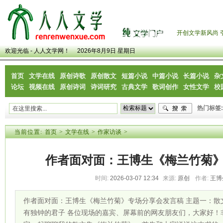
开创文学新风尚 
欢迎光临 - 人人文学网！
2026年8月9日 星期日
首页
文学在线
原创诗歌
原创散文
短篇小说
中篇小说
长篇小说
杂
论坛
视频在线
原创诗词
诗词研究
古典文学
歌词创作
女性文学
校
热门标签:
当前位置:
首页
>
文学在线
>
作家访谈
>
作者面对面：王博生《梅兰竹菊
时间:
2026-03-07 12:34
来源:
原创
作者:
王博
作者面对面：王博生《梅兰竹菊》专场分享会发言稿 主题一：散
有独钟的君子 各位现场的嘉宾、屏幕前的网友朋友们，大家好！非