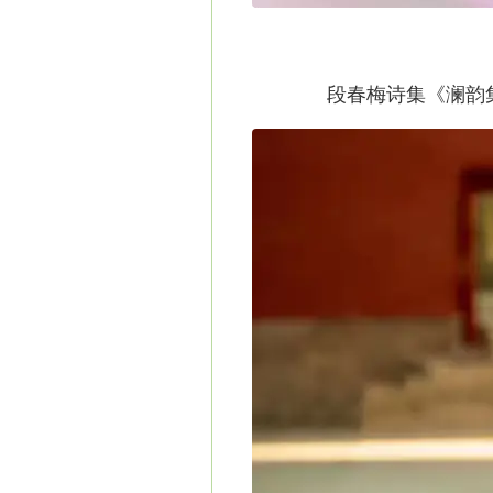
段春梅诗集《澜韵