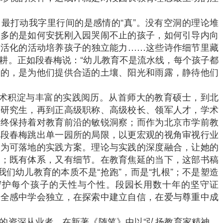
最打动我字里行间的是感情的“真”。没有空洞的理论堆
更多的是如何安抚刚入园哭闹不止的孩子，如何引导内向
生活化的活动培养孩子的独立能力……这些诗作细节里藏
耕。正如段春梅说：“幼儿教育不是流水线，每个孩子都
做的，是为他们提供合适的土壤、阳光和雨露，静待他们
学术积淀与丰富的实践阅历。从首师大的教育硕士，到北
程研究生，再到正高级职称、高级校长、领军人才，学术
始终保持着对教育前沿的敏锐洞察；而作为北京市学前教
，段春梅跳出单一园所的局限，以更宏观的视角审视行业
化为可落地的实践方案。理论与实践的深度融合，让她的
度；既有体系，又有细节。在教育焦延的当下，这部书稿
我们幼儿教育的本质不是“抢跑”，而是“扎根”；不是塑造
是守护每个孩子的天性与个性。段园长用数十年的坚守证
安全感中学会独立，在探索中建立自信，在爱与尊重中成
的资深从业者，在新著《随笔》中以“弘扬教育家精神，