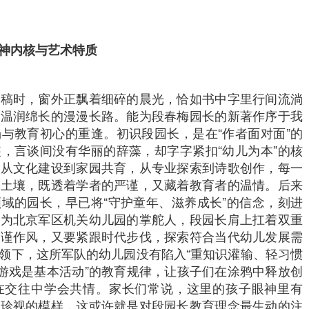
神内核与艺术特质
书稿时，窗外正飘着细碎的晨光，恰如书中字里行间流淌
却温润绵长的漫漫长路。能为段春梅园长的新著作序于我
与教育初心的重逢。初识段园长，是在“作者面对面”的
，言谈间没有华丽的辞藻，却字字紧扣“幼儿为本”的核
，从文化建设到家园共育，从专业探索到诗歌创作，每一
践土壤，既透着学者的严谨，又藏着教育者的温情。后来
域的园长，早已将“守护童年、滋养成长”的信念，刻进
作为北京军区机关幼儿园的掌舵人，段园长肩上扛着双重
严谨作风，又要紧跟时代步伐，探索符合当代幼儿发展需
领下，这所军队的幼儿园没有陷入“重知识灌输、轻习惯
“游戏是基本活动”的教育规律，让孩子们在涂鸦中释放创
在交往中学会共情。家长们常说，这里的孩子眼神里有
被珍视的模样，这或许就是对段园长教育理念最生动的注