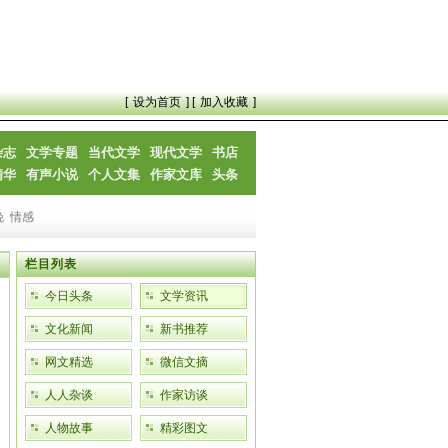
[
设为首页
] [
加入收藏
]
杂志
文学专题
当代文学
现代文学
书店
精华
有声小说
个人文集
作家文库
头条
晚
情感
栏目列表
今日头条
文学资讯
文化新闻
新书推荐
网文精选
微信文摘
人人杂谈
作家访谈
人物故事
精彩图文