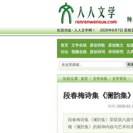
欢迎光临 - 人人文学网！
2026年8月7日 星期
首页
文学在线
原创诗歌
原创散文
短
论坛
视频在线
原创诗词
诗词研究
古
当前位置:
首页
>
文学在线
>
文学资讯
>
段春梅诗集《澜韵集
时间:
2026-01-
段春梅诗集《澜韵集》荣获第六届中
梅《澜韵集》的精神内核与艺术特质