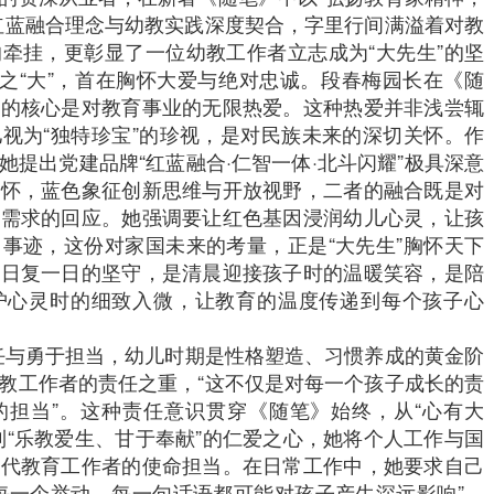
红蓝融合理念与幼教实践深度契合，字里行间满溢着对教
牵挂，更彰显了一位幼教工作者立志成为“大先生”的坚
”之“大”，首在胸怀大爱与绝对忠诚。段春梅园长在《随
神的核心是对教育事业的无限热爱。这种热爱并非浅尝辄
视为“独特珍宝”的珍视，是对民族未来的深切关怀。作
提出党建品牌“红蓝融合·仁智一体·北斗闪耀”极具深意
情怀，蓝色象征创新思维与开放视野，二者的融合既是对
代需求的回应。她强调要让红色基因浸润幼儿心灵，让孩
事迹，这份对家国未来的考量，正是“大先生”胸怀天下
为日复一日的坚守，是清晨迎接孩子时的温暖笑容，是陪
护心灵时的细致入微，让教育的温度传递到每个孩子心
重任与勇于担当，幼儿时期是性格塑造、习惯养成的黄金阶
教工作者的责任之重，“这不仅是对每一个孩子成长的责
的担当”。这种责任意识贯穿《随笔》始终，从“心有大
到“乐教爱生、甘于奉献”的仁爱之心，她将个人工作与国
时代教育工作者的使命担当。在日常工作中，她要求自己
每一个举动、每一句话语都可能对孩子产生深远影响”，