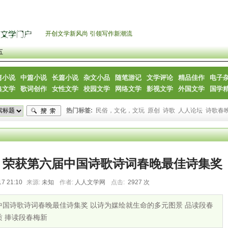
开创文学新风尚 引领写作新潮流
五
篇小说
中篇小说
长篇小说
杂文小品
随笔游记
文学评论
精品佳作
电子
典文学
歌词创作
女性文学
校园文学
网络文学
影视文学
外国文学
国学
热门标签:
民俗，文化，文玩
原创
诗歌
人人论坛
诗歌春
》荣获第六届中国诗歌诗词春晚最佳诗集奖
17 21:10
来源:
未知
作者:
人人文学网
点击:
2927 次
国诗歌诗词春晚最佳诗集奖 以诗为媒绘就生命的多元图景 品读段春
 捧读段春梅新