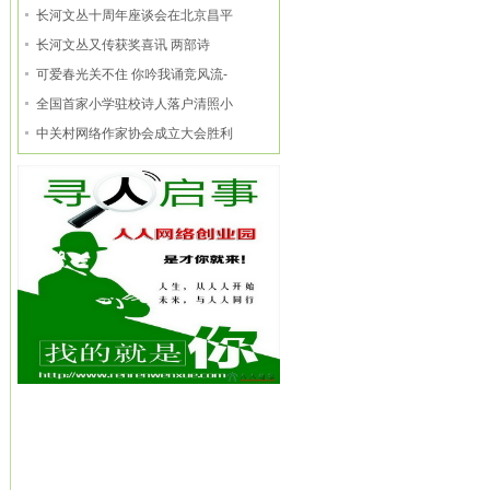
长河文丛十周年座谈会在北京昌平
长河文丛又传获奖喜讯 两部诗
可爱春光关不住 你吟我诵竞风流-
全国首家小学驻校诗人落户清照小
中关村网络作家协会成立大会胜利