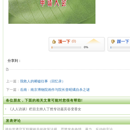
顶一下
(0)
踩一下
0%
分享到：
上一篇：
我救人的唏嘘往事（回忆录）
下一篇：
岳南：南京博物院画作与院长曾昭燏自杀之谜
各位朋友，下面的相关文章可能对您很有帮助!
《人人访谈》栏目主持人丁然专访嘉宾谷变香女
发表评论
请自觉遵守互联网相关的政策法规，严禁发布色情、暴力、反动的言论。