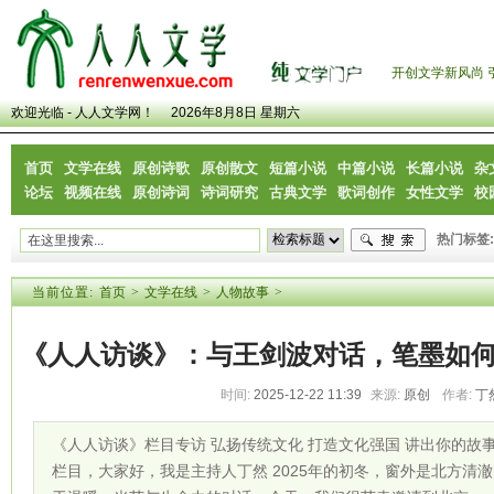
开创文学新风尚 
欢迎光临 - 人人文学网！
2026年8月8日 星期六
首页
文学在线
原创诗歌
原创散文
短篇小说
中篇小说
长篇小说
杂
论坛
视频在线
原创诗词
诗词研究
古典文学
歌词创作
女性文学
校
热门标签:
当前位置:
首页
>
文学在线
>
人物故事
>
《人人访谈》：与王剑波对话，笔墨如
时间:
2025-12-22 11:39
来源:
原创
作者:
丁
《人人访谈》栏目专访 弘扬传统文化 打造文化强国 讲出你的故
栏目，大家好，我是主持人丁然 2025年的初冬，窗外是北方清