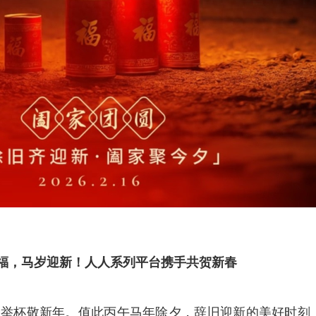
福，马岁迎新！人人系列平台携手共贺新春
，举杯敬新年。值此丙午马年除夕，辞旧迎新的美好时刻