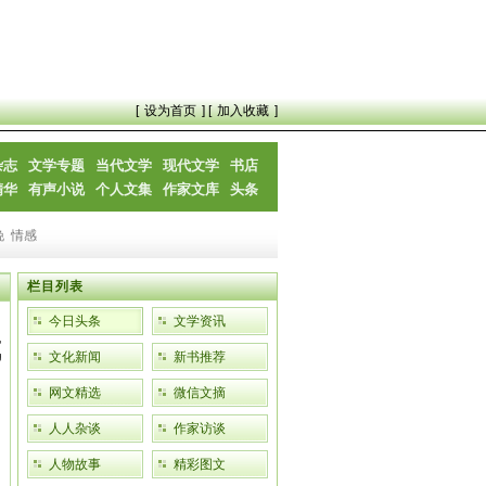
[
设为首页
] [
加入收藏
]
杂志
文学专题
当代文学
现代文学
书店
精华
有声小说
个人文集
作家文库
头条
晚
情感
栏目列表
今日头条
文学资讯
成
文化新闻
新书推荐
网文精选
微信文摘
人人杂谈
作家访谈
人物故事
精彩图文