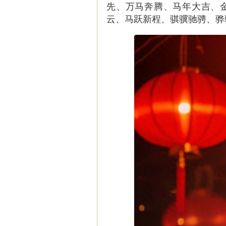
先、万马奔腾、马年大吉、
云、马跃新程、骐骥驰骋、骅