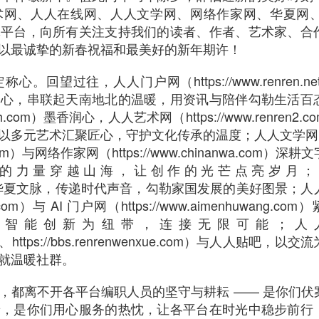
网、人人在线网、人人文学网、网络作家网、华夏网、A
体平台，向所有关注支持我们的读者、作者、艺术家、合
以最诚挚的新春祝福和最美好的新年期许！
望过往，人人门户网（https://www.renren.net
初心，串联起天南地北的温暖，用资讯与陪伴勾勒生活百
ensh.com）墨香润心，人人艺术网（https://www.renren2.
以多元艺术汇聚匠心，守护文化传承的温度；人人文学网
xue.com）与网络作家网（https://www.chinanwa.com）深
的力量穿越山海，让创作的光芒点亮岁月；
r.cn）立足华夏文脉，传递时代声音，勾勒家国发展的美好图景；
xian.com）与 AI 门户网（https://www.aimenhuwang.c
、智能创新为纽带，连接无限可能；人
s.com、https://bbs.renrenwenxue.com）与人人贴吧，以
就温暖社群。
，都离不开各平台编职人员的坚守与耕耘 —— 是你们伏
着，是你们用心服务的热忱，让各平台在时光中稳步前行