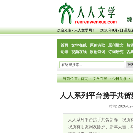
欢迎光临 - 人人文学网！
2026年8月7日 星期
首页
文学在线
原创诗歌
原创散文
短
论坛
视频在线
原创诗词
诗词研究
古
当前位置:
首页
>
文学在线
>
今日头条
>
人人系列平台携手共贺
时间:
2026-02-
人人系列平台携手共贺新春，祝所
祝所有朋友网友除夕、新年大吉，