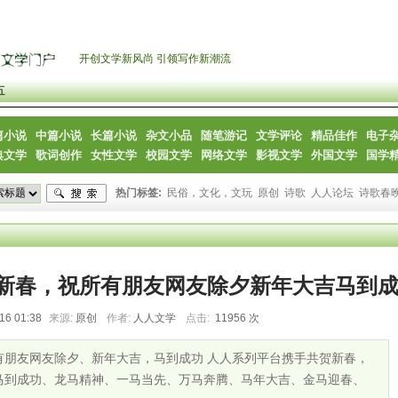
开创文学新风尚 引领写作新潮流
五
篇小说
中篇小说
长篇小说
杂文小品
随笔游记
文学评论
精品佳作
电子
典文学
歌词创作
女性文学
校园文学
网络文学
影视文学
外国文学
国学
热门标签:
民俗，文化，文玩
原创
诗歌
人人论坛
诗歌春
新春，祝所有朋友网友除夕新年大吉马到
16 01:38
来源:
原创
作者:
人人文学
点击:
11956 次
功
有朋友网友除夕、新年大吉，马到成功 人人系列平台携手共贺新春，
马到成功、龙马精神、一马当先、万马奔腾、马年大吉、金马迎春、