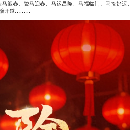
金马迎春、骏马迎春、马运昌隆、马福临门、马接好运
骝开道………