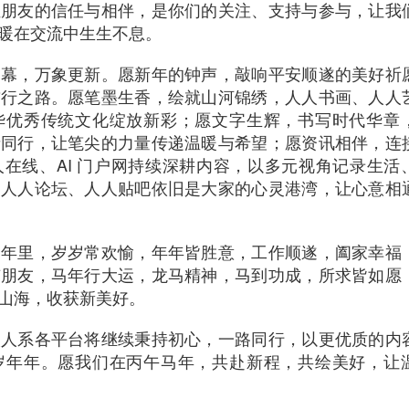
位朋友的信任与相伴，是你们的关注、支持与参与，让我
暖在交流中生生不息。
启幕，万象更新。愿新年的钟声，敲响平安顺遂的美好祈
前行之路。愿笔墨生香，绘就山河锦绣，人人书画、人人
华优秀传统文化绽放新彩；愿文字生辉，书写时代华章
者同行，让笔尖的力量传递温暖与希望；愿资讯相伴，连
在线、AI 门户网持续深耕内容，以多元视角记录生活
，人人论坛、人人贴吧依旧是大家的心灵港湾，让心意相
一年里，岁岁常欢愉，年年皆胜意，工作顺遂，阖家幸福
有朋友，马年行大运，龙马精神，马到功成，所求皆如愿
山海，收获新美好。
人人系各平台将继续秉持初心，一路同行，以更优质的内
岁年年。愿我们在丙午马年，共赴新程，共绘美好，让