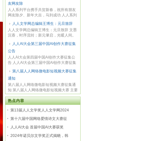
、马踏祥
友网友除
人人系列平台携手共贺新春，祝所有朋友
网友除夕、新年大吉，马到成功 人人系列
平台携...
人人文学网总编辑王博生：元旦致辞
人人文学网总编辑王博生：元旦致辞 文墨
沉香，时序流转；新元肇启，光暖人间。
当2026...
人人AI大会第三届中国AI创作大赛征集
公告
人人AI大会第四届中国AI创作大赛征集公
告 人人AI大会第三届中国AI创作大赛征集
公告 （...
第八届人人网络微电影短视频大赛征集
通知
第八届人人网络微电影短视频大赛征集通
知 第八届人人网络微电影短视频大赛 主要
面向影...
热点内容
第13届人人文学奖人人文学网2024
第十六届中国网络爱情诗文大赛征
人人AI大会 首届中国AI大赛获奖
2024年诺贝尔文学奖正式揭晓，韩