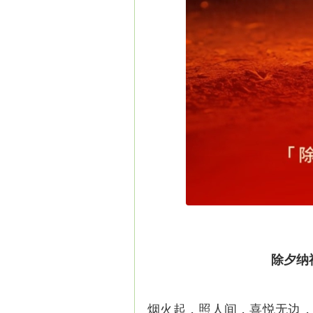
除夕纳
烟火起，照人间，喜悦无边