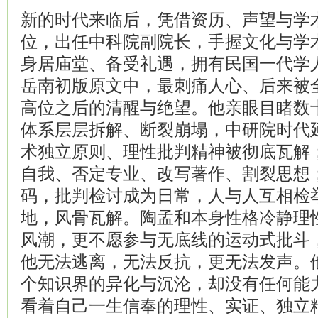
新的时代来临后，凭借资历、声望与学
位，出任中科院副院长，手握文化与学
身居庙堂、备受礼遇，拥有民国一代学
岳南初版原文中，最刺痛人心、后来被
高位之后的清醒与绝望。他亲眼目睹数
体系层层拆解、断裂崩塌，中研院时代
术独立原则、理性批判精神被彻底瓦解
自我、否定专业、改写著作、割裂思想
码，批判检讨成为日常，人与人互相检
地，风骨瓦解。陶孟和本身性格冷静理
风潮，更不愿参与无底线的运动式批斗
他无法逃离，无法反抗，更无法发声。
个知识界的异化与沉沦，却没有任何能
看着自己一生信奉的理性、实证、独立