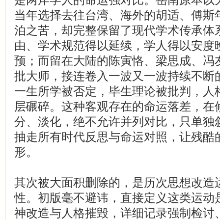
是两岸学人的命运强对比。岳南原本以
当年选择去往台湾、海外的胡适、傅斯
泊之苦，却完整保留了现代学术传承体
由、学术规范得以延续，学人得以安度
预；而留在大陆的陈寅恪、梁思成、冯
批大师，接连卷入一波又一波持续不断
一生所学被否定，毕生理论被批判，人
层碾碎。这种客观存在的命运落差，在
分、淡化，绝不允许并列对比，只单独
抽走所有时代反思与命运对照，让残酷
形。
其次被大面积删除的，是历次思想改造
性。初版毫不避讳，直接定义这类运动
神改造与人格摧毁，详细记录强制检讨