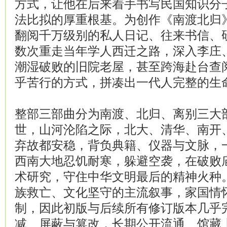
方式，让他在后来着手书写民国知识分
法比拟的厚重根基。为创作《南渡北归
翻阅千万级别的私人日记、往来书信、
数次重走当年学人西迁之路，深入李庄
潮湿破败的旧院老屋，甚至跨海赴台查
乎苦行的方式，拼凑出一代人完整的生
整部三部曲分为南渡、北归、离别三大
世，山河沦陷之际，北大、清华、南开
弃故都安稳，背负典籍、仪器与文脉，
西南大地忍饥耐寒，躲避空袭，在破败
术研究，守住中华文明最后的精神火种
族救亡、文化坚守的主流叙事，家国情
制，因此初版与后续所有修订版本几乎
减、屏蔽与篡改，长期公开流通、馆藏