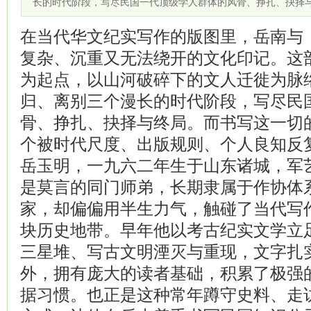
长的时代阶段，写尽民国一代顶级学人群体的风骨、挣扎、抉择
在当代华文纪实写作的版图里，岳南与
复杂、沉重又无法绕开的文化印记。这
为起点，以山河破碎下的文人迁徙为脉
归、离别三个漫长的时代阶段，写尽民
骨、挣扎、抉择与终局。而书写这一切
个被时代尺度、出版规则、个人良知反
岳玉明，一九六二年生于山东诸城，军
是莫言的同门师弟，长期隶属于作协体
家，却偏偏用半生力气，触碰了当代写
块历史地带。早年他以考古纪实文学立
三星堆、写古文明湮灭与重现，文字扎
外，拥有庞大的读者基础，积累了极强
据习惯。也正是这种常年蹲守史料、走