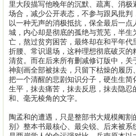
里大段描写他晚年的沉默、疏离、消极
场合，减少公开表态，不参与跟风批判
以一种无声的消极抵抗，保全最后一点
城，内心却是彻底的孤绝与荒芜，半生
亡，熬过贫穷困苦，最终却在和平年代
折腰、常识退场，这种理想彻底破灭的
清贫。而在后来所有删减修订版中，关
神刻画全部被抹去，只留下枯燥的履历
把一个清醒的悲剧知识分子，硬生生简
生平，抹去痛苦，抹去反思，抹去隐忍
和、毫无棱角的文字。
陶孟和的遭遇，只是整部书大规模阉割
别》整本书最核心、最尖锐、后来被系