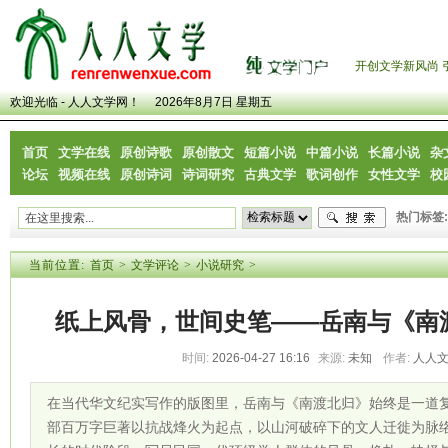
开创文学新风尚 
欢迎光临 - 人人文学网！
2026年8月7日 星期五
首页
文学在线
原创诗歌
原创散文
短篇小说
中篇小说
长篇小说
杂
论坛
视频在线
原创诗词
诗词研究
古典文学
歌词创作
女性文学
校
热门标签:
当前位置:
首页
>
文学评论
>
小说研究
>
纸上风骨，世间史笔——岳南与《南
时间:
2026-04-27 16:16
来源:
未知
作者:
人人
在当代华文纪实写作的版图里，岳南与《南渡北归》始终是一道
部百万字巨著以抗战烽火为起点，以山河破碎下的文人迁徙为脉