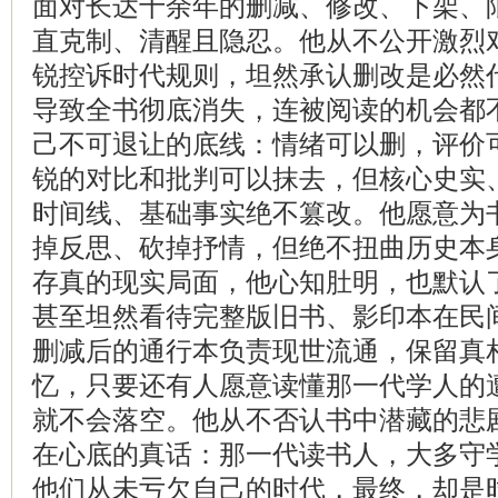
面对长达十余年的删减、修改、下架、
直克制、清醒且隐忍。他从不公开激烈
锐控诉时代规则，坦然承认删改是必然
导致全书彻底消失，连被阅读的机会都
己不可退让的底线：情绪可以删，评价
锐的对比和批判可以抹去，但核心史实
时间线、基础事实绝不篡改。他愿意为
掉反思、砍掉抒情，但绝不扭曲历史本
存真的现实局面，他心知肚明，也默认
甚至坦然看待完整版旧书、影印本在民
删减后的通行本负责现世流通，保留真
忆，只要还有人愿意读懂那一代学人的
就不会落空。他从不否认书中潜藏的悲
在心底的真话：那一代读书人，大多守
他们从未亏欠自己的时代，最终，却是