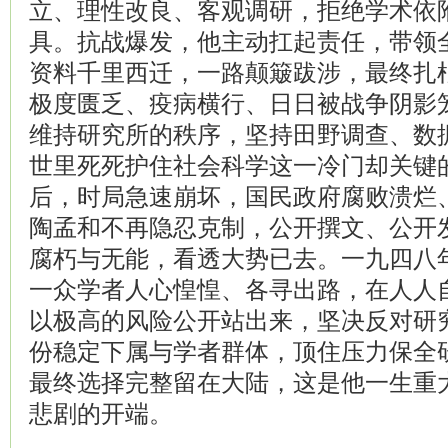
立、理性改良、客观调研，拒绝学术依
具。抗战爆发，他主动扛起责任，带领
资料千里西迁，一路颠簸跋涉，最终扎
极度匮乏、疫病横行、日日被战争阴影
维持研究所的秩序，坚持田野调查、数
世里死死护住社会科学这一冷门却关键
后，时局急速崩坏，国民政府腐败溃烂
陶孟和不再隐忍克制，公开撰文、公开
腐朽与无能，看透大势已去。一九四八
一众学者人心惶惶、各寻出路，在人人
以极高的风险公开站出来，坚决反对研
份稳定下属与学者群体，顶住压力保全
最终选择完整留在大陆，这是他一生重
悲剧的开端。