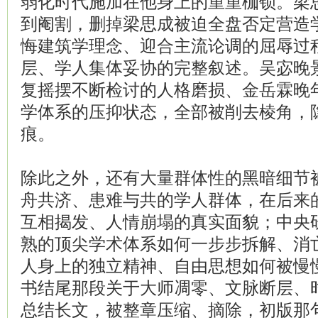
弱化时代施加在他身上的重重枷锁。梁
到阉割，删掉梁思成被迫全盘否定营造
悔建筑学理念、迎合主流论调的屈辱过
层、学人集体妥协的完整叙述。吴宓晚
复摇摆不断检讨的人格磨损、金岳霖晚
学体系的压抑状态，全部被削去棱角，
痕。
除此之外，还有大量群体性的黑暗细节
舟共济、患难与共的学人群体，在后来
互相揭发、人情崩塌的真实面貌；中央
熟的顶尖学术体系如何一步步拆解、消
人身上的独立精神、自由思想如何被慢
书结尾那段关于大师凋零、文脉断层、
总结长文，被整章压缩、摘除，初版那