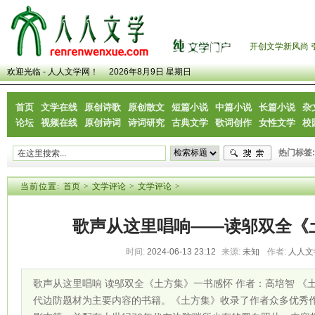
开创文学新风尚 
欢迎光临 - 人人文学网！
2026年8月9日 星期日
首页
文学在线
原创诗歌
原创散文
短篇小说
中篇小说
长篇小说
杂
论坛
视频在线
原创诗词
诗词研究
古典文学
歌词创作
女性文学
校
热门标签:
当前位置:
首页
>
文学评论
>
文学评论
>
歌声从这里唱响——读邬双全《
时间:
2024-06-13 23:12
来源:
未知
作者:
人人文
歌声从这里唱响 读邬双全《土方集》一书感怀 作者：高培智 《
代边防题材为主要内容的书籍。《土方集》收录了作者众多优秀