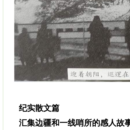
纪实散文篇
汇集边疆和一线哨所的感人故