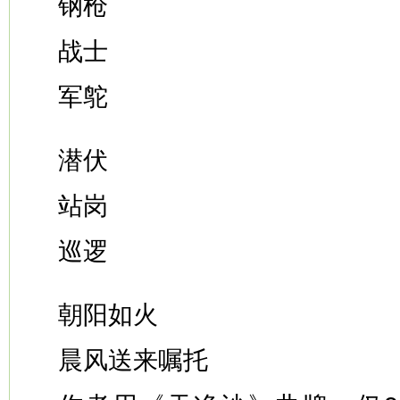
钢枪
战士
军鸵
潜伏
站岗
巡逻
朝阳如火
晨风送来嘱托