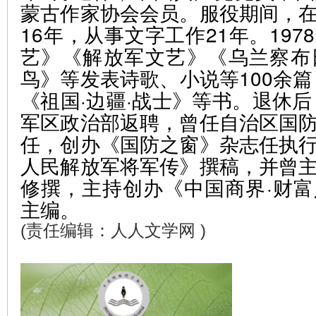
蒙古作家协会会员。服役期间，
16年，从事文字工作21年。19
艺》《解放军文艺》《乌兰察布
鸟》等发表诗歌、小说等100余篇
《祖国·边疆·战士》等书。退休后
军区政治部返聘，曾任自治区国
任，创办《国防之窗》杂志任执
人民解放军将军传》撰稿，并曾
修撰，主持创办《中国商界·财
主编。
(责任编辑：人人文学网 )