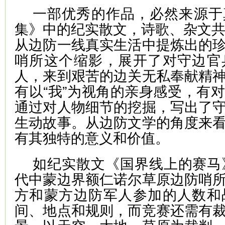
一部优秀的作品，必然来源于
集》中的纪实散文，诗歌、杂文共
从边防一线真实生活中提炼出的
哨所这个缩影，展开了对守边官
人，来到艰苦的边关无私奉献精
有以“我”为视角的亲身感受，有
通过对人物细节的挖掘，写出了
生动故事。从边防文学的角度来
有其独特的意义和价值。
如纪实散文《国界线上的赛马
代中蒙边界额仁诺尔草原边防哨
方和蒙方边防军人参加的人数和
间、地点和规则，而竞赛还需有