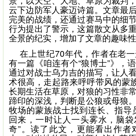
景，以天空、大地、草原为裁判
云下边防军人豪迈诗篇。文章最
完美的战绩，还通过赛马中的细
行为提出了警示，这篇散文从多
全景的纪实，增加了文章的趣味
在上世纪70年代，作者在老
有一篇《咱连有个“狼博士”》，
通过对战士乌力吉的描写，让人
术很高，走起路来呼呼带风的蒙族
长期生活在草原，对狼的习性非
蹄印的深浅，判断是公狼或母狼
牧场的蒙族战士找到连长、指导
回来，一时让人一头雾水，脑袋
奇”。读了此文，更能看出作者