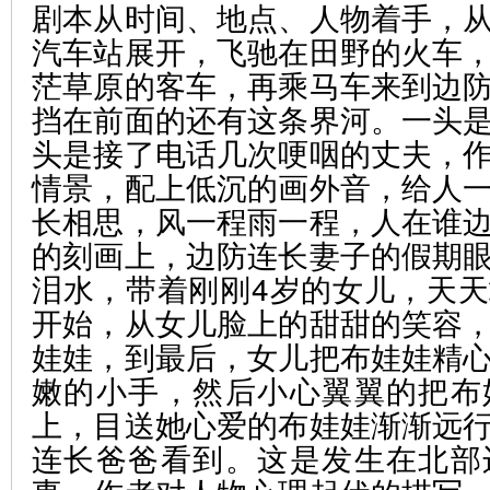
剧本从时间、地点、人物着手，
汽车站展开，飞驰在田野的火车
茫草原的客车，再乘马车来到边
挡在前面的还有这条界河。一头
头是接了电话几次哽咽的丈夫，
情景，配上低沉的画外音，给人
长相思，风一程雨一程，人在谁
的刻画上，边防连长妻子的假期
泪水，带着刚刚4岁的女儿，天
开始，从女儿脸上的甜甜的笑容
娃娃，到最后，女儿把布娃娃精
嫩的小手，然后小心翼翼的把布
上，目送她心爱的布娃娃渐渐远
连长爸爸看到。这是发生在北部