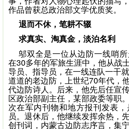
事，作者对人物心理起伏的描写
作品曾获总政治部文学优质奖。
退而不休，笔耕不辍
求真实、淘真金，淡泊名利
邬双全是一位从边防一线哨所
在30多年的军旅生涯中，他从战
导员、指导员，在一线连队一干就
道道的老边防，上世纪70年代，
代边防诗人。后来，他先后任宣
区政治部副主任，某部政委等职
次在军内刊物和地方报刊发表，
员。退休后，他继续发挥余热，
创刊词，内蒙古边防志序言，集