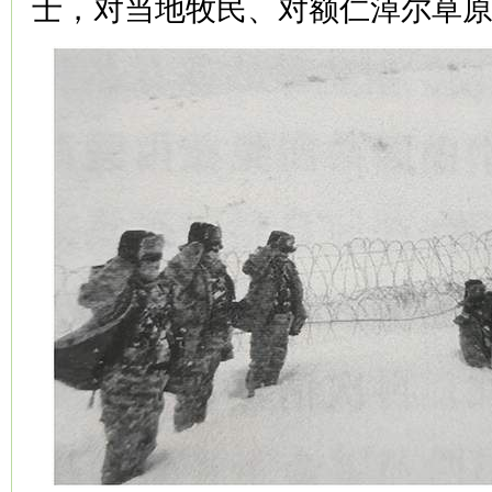
士，对当地牧民、对额仁淖尔草