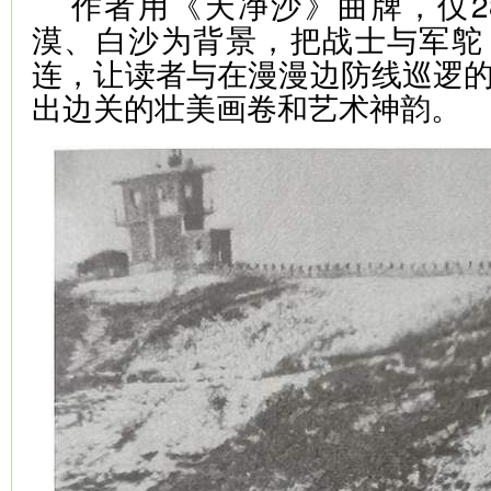
作者用《天净沙》曲牌，仅2
漠、白沙为背景，把战士与军鸵
连，让读者与在漫漫边防线巡逻
出边关的壮美画卷和艺术神韵。