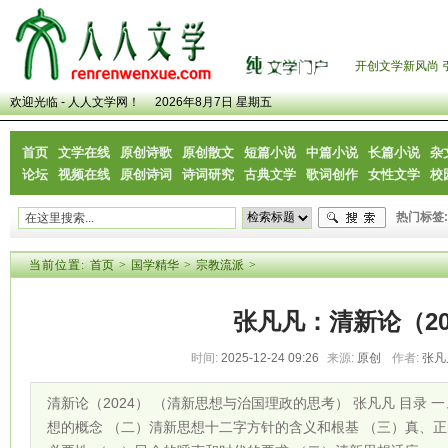
开创文学新风尚 
欢迎光临 - 人人文学网！
2026年8月7日 星期五
首页
文学在线
原创诗歌
原创散文
短篇小说
中篇小说
长篇小说
杂
论坛
视频在线
原创诗词
诗词研究
古典文学
歌词创作
女性文学
校
热门标签:
当前位置:
首页
>
国学精华
>
宗教流派
>
张凡凡：清新论（20
时间:
2025-12-24 09:26
来源:
原创
作者:
张凡
清新论（2024） （清新思想与治国理政的思考） 张凡凡 目录
想的概念 （二）清新思想十二字方针的含义和根基 （三）真、正