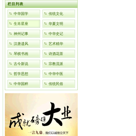
栏目列表
中华国学
传统文化
生肖星座
华夏文明
神州记事
中华史记
汉唐遗风
艺术精华
琴棋书画
诗酒花茶
古今新说
宗教流派
哲学思想
中华中医
中华国粹
传统民俗