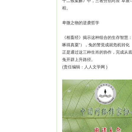
十二候集解》中，三者分别对应"草衰-
程。
卑微之物的逆袭哲学
《相畜经》揭示这种组合的生存智慧：
啄得真粟"），兔的警觉成就危机转化（
正是通过这三种生肖的协作，完成从
兔开辟上升路径。
(责任编辑：人人文学网 )