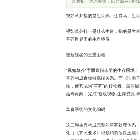
月获稻，为此春酒，以介眉寿的记
视如草芥指的是生肖鸡、生肖马、生
视如草芥打一是什么生肖，指的是生
草芥世界里的生肖镜像
被藐视者的三重面相
"视如草芥"字面直指未羊的生存困境：
草芥构成食物链底端关系。而《淮南子
性，使其成为"草芥"的转化者。最深
延寿灵药，完成"被藐视物-生存资源-
草食系统的文化编码
这三种生肖构成完整的草芥处理体系：
化（《齐民要术》记载鸡粪改良土壤