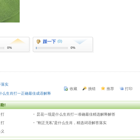
踩一下
(0)
0%
0%
答落实
收藏
挑错
推荐
打印
什么生肖打一正确最佳成语解释
助!
肖打
昙花一现是什么生肖打一准确最佳精选解释解答
肖打
“刚正无私”是什么生肖，精选词语解答落实
释义