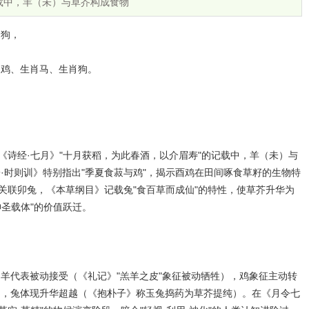
载中，羊（未）与草芥构成食物
肖狗，
肖鸡、生肖马、生肖狗。
《诗经·七月》"十月获稻，为此春酒，以介眉寿"的记载中，羊（未）与
·时则训》特别指出"季夏食菽与鸡"，揭示酉鸡在田间啄食草籽的生物特
层关联卯兔，《本草纲目》记载兔"食百草而成仙"的特性，使草芥升华为
神圣载体"的价值跃迁。
羊代表被动接受（《礼记》"羔羊之皮"象征被动牺牲），鸡象征主动转
），兔体现升华超越（《抱朴子》称玉兔捣药为草芥提纯）。在《月令七