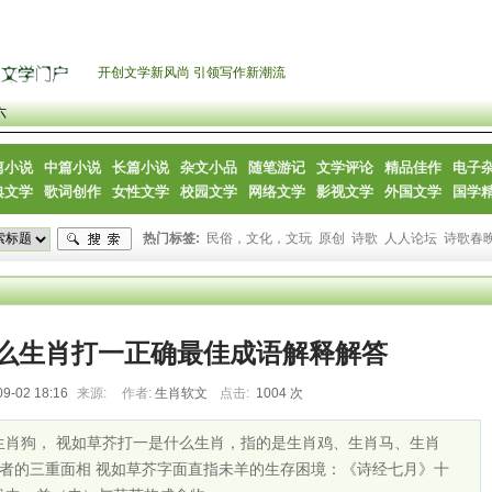
开创文学新风尚 引领写作新潮流
六
篇小说
中篇小说
长篇小说
杂文小品
随笔游记
文学评论
精品佳作
电子
典文学
歌词创作
女性文学
校园文学
网络文学
影视文学
外国文学
国学
热门标签:
民俗，文化，文玩
原创
诗歌
人人论坛
诗歌春
么生肖打一正确最佳成语解释解答
09-02 18:16
来源:
作者:
生肖软文
点击:
1004 次
生肖狗， 视如草芥打一是什么生肖，指的是生肖鸡、生肖马、生肖
视者的三重面相 视如草芥字面直指未羊的生存困境：《诗经七月》十