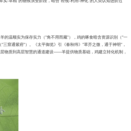
草实-草精"的物候演变阶段，暗合"轻视-利用-神化"的人类认知进阶过
羊的温顺实为保存实力（"角不用而藏"），鸡的啄食暗含资源识别（"一
"三窟通紫府"）。《太平御览》引《春秋纬》"草芥之微，通于神明"，
底层物质到高层智慧的通道建设——羊提供物质基础，鸡建立转化机制，