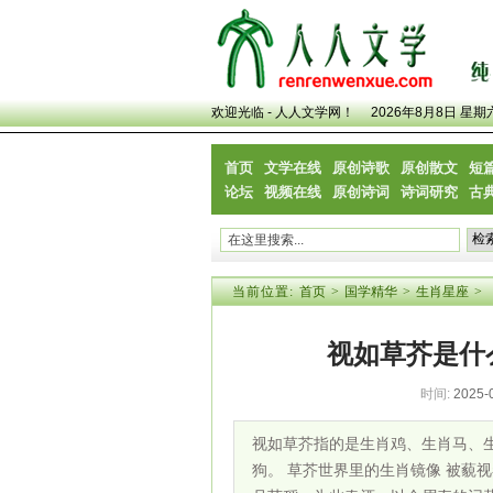
欢迎光临 - 人人文学网！
2026年8月8日 星期
首页
文学在线
原创诗歌
原创散文
短
论坛
视频在线
原创诗词
诗词研究
古
当前位置:
首页
>
国学精华
>
生肖星座
>
视如草芥是什
时间:
2025-
视如草芥指的是生肖鸡、生肖马、
狗。 草芥世界里的生肖镜像 被藐