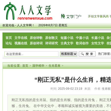
开创文学新风尚 
欢迎光临 - 人人文学网！
2026年8月7日 星期五
首页
文学在线
原创诗歌
原创散文
短篇小说
中篇小说
长篇小说
杂
论坛
视频在线
原创诗词
诗词研究
古典文学
歌词创作
女性文学
校
热门标签:
当前位置:
首页
>
国学精华
>
生肖星座
>
“刚正无私”是什么生肖，精
时间:
2025-09-02 23:19
来源:
作者:
生肖
刚正无私指的是生肖鼠、指的是生肖猴、指的是生肖兔， 刚正无
猴，生肖兔。 在中华文化中，孝顺和诚实被视为重要的美德，不