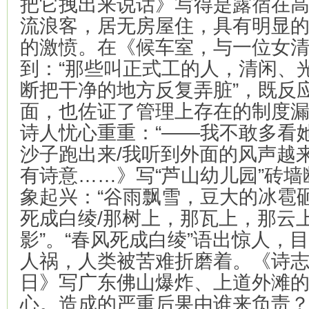
把它拽出来说话》写得是露宿在
流浪客，居无房屋住，具有明显
的激愤。在《候车室，与一位女
到：“那些叫正式工的人，清闲、
断把干净的地方反复弄脏”，既反
面，也佐证了管理上存在的制度
诗人忧心重重：“——我不敢多看
沙子跑出来/我听到外面的风声越
有诗意……》写“芦山幼儿园”砖
象起兴：“谷雨飘雪，豆大的冰雹
死成白绫/那树上，那瓦上，那云
影”。“春风死成白绫”语出惊人，
人祸，人类被苦难折磨着。《诗志：2
日》写广东佛山爆炸、上道外滩
心。造成的严重后果由谁来负责