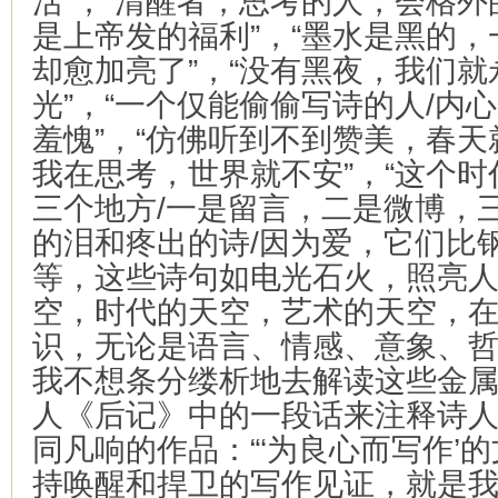
活”，“清醒者，思考的人，会格外
是上帝发的福利”，“墨水是黑的
却愈加亮了”，“没有黑夜，我们
光”，“一个仅能偷偷写诗的人/内
羞愧”，“仿佛听到不到赞美，春天
我在思考，世界就不安”，“这个
三个地方/一是留言，二是微博，三
的泪和疼出的诗/因为爱，它们比
等，这些诗句如电光石火，照亮
空，时代的天空，艺术的天空，
识，无论是语言、情感、意象、
我不想条分缕析地去解读这些金
人《后记》中的一段话来注释诗
同凡响的作品：“‘为良心而写作’
持唤醒和捍卫的写作见证，就是