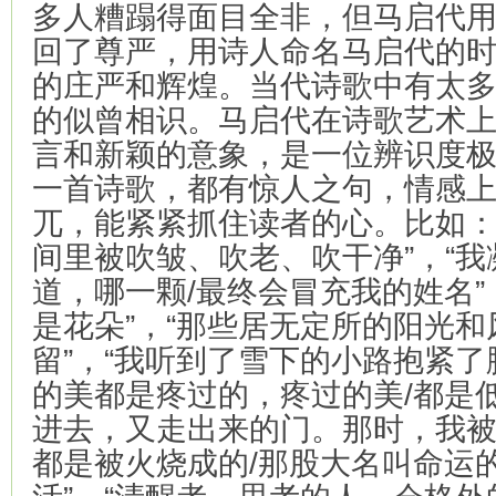
多人糟蹋得面目全非，但马启代
回了尊严，用诗人命名马启代的
的庄严和辉煌。当代诗歌中有太
的似曾相识。马启代在诗歌艺术
言和新颖的意象，是一位辨识度
一首诗歌，都有惊人之句，情感
兀，能紧紧抓住读者的心。比如：
间里被吹皱、吹老、吹干净”，“
道，哪一颗/最终会冒充我的姓名”
是花朵”，“那些居无定所的阳光和
留”，“我听到了雪下的小路抱紧了
的美都是疼过的，疼过的美/都是低
进去，又走出来的门。那时，我被
都是被火烧成的/那股大名叫命运