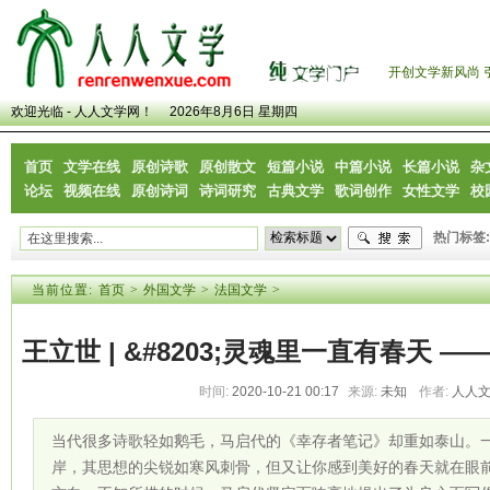
开创文学新风尚 
欢迎光临 - 人人文学网！
2026年8月6日 星期四
首页
文学在线
原创诗歌
原创散文
短篇小说
中篇小说
长篇小说
杂
论坛
视频在线
原创诗词
诗词研究
古典文学
歌词创作
女性文学
校
热门标签:
当前位置:
首页
>
外国文学
>
法国文学
>
王立世 | &#8203;灵魂里一直有春天
时间:
2020-10-21 00:17
来源:
未知
作者:
人人
当代很多诗歌轻如鹅毛，马启代的《幸存者笔记》却重如泰山。
岸，其思想的尖锐如寒风刺骨，但又让你感到美好的春天就在眼前