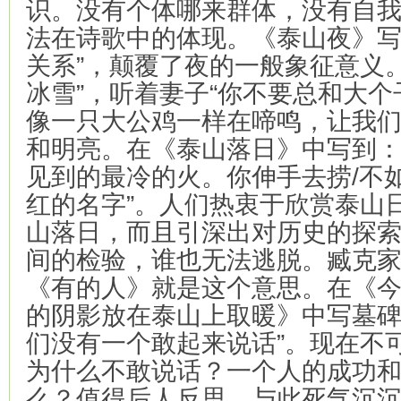
识。没有个体哪来群体，没有自
法在诗歌中的体现。《泰山夜》写
关系”，颠覆了夜的一般象征意义
冰雪”，听着妻子“你不要总和大个
像一只大公鸡一样在啼鸣，让我
和明亮。在《泰山落日》中写到：
见到的最冷的火。你伸手去捞/不
红的名字”。人们热衷于欣赏泰山
山落日，而且引深出对历史的探
间的检验，谁也无法逃脱。臧克
《有的人》就是这个意思。在《
的阴影放在泰山上取暖》中写墓碑
们没有一个敢起来说话”。现在不
为什么不敢说话？一个人的成功
么？值得后人反思。与此死气沉