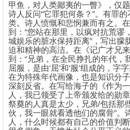
甲鱼，对人类鄙夷的一瞥》，仅
诗人反问“它罪犯何条？”。有罪
类。诗人愤慨和悲悯兼而有之。
到：“您站在那里，以疯对抗荒谬
城娱乐的脏水保持距离”，写出朦
迫和精神的高洁。在《记广才兄
到：“兄弟，在全民挣扎的年代，
屈服，是由‘屈’和‘服’组成的，字
在为特殊年代画像，也是知识分
深刻反省。在写给海子的《作为
人，我已领受了上帝颁发给的勋章
祭奠的人真是太少，兄弟/包括那
伙，我一眼就看透他们的腐骨”。
人，什么时候都有自己的价值判