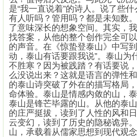
是“我一直说着”的诗人。说了些
有人听吗？管用吗？都是未知数
了意味深长的想象空间。其实，
找答案，从他的整个创作完全可
的声音。在《惊蛰登泰山》中写到
动，泰山有话要跟我说”。泰山为
不胜寒？因为被践踏？有话要说
么没说出来？这就是语言的弹性
的泰山诗突破了外在的描写格局
命体验。泰山是情感内敛的山，
泰山是锋芒毕露的山。从他的泰
的庄严挺拔，读到了人性的风和
云变幻，读到了历史的隐秘诡异
山，承载着从儒家思想到现代观