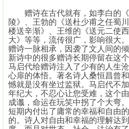
赠诗在古代就有，如李白的《
陵》、王勃的《送杜少甫之任蜀
楼送辛渐》、王维的《送元二使
大》等等，流传很广，影响很大
赠诗一脉相承，因袭了文人间的
新诗中的很多赠诗长期停留在这
马启代给赠诗注入了少有的人生
心扉的体悟。著名诗人桑恒昌曾
憾就是没有坐过监狱。马启代不
年纪大，不忍心让您受难，这个
成谶，命运在玩笑中拐了个大弯
短期内付出了庸常的幸福和自由
的。诗人对自由和幸福的理解达