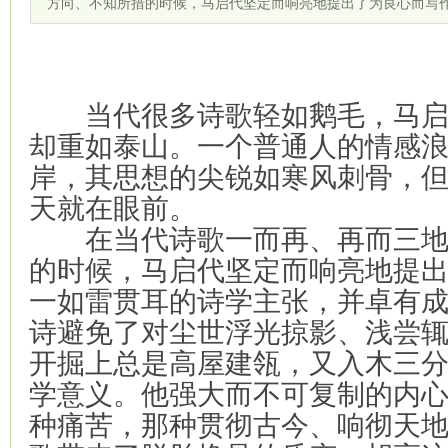
方向、不知所措的时候，马启代坚定而响亮地提出了为良心而写
当代很多诗歌轻如鹅毛，马启
却重如泰山。一个普通人的情感
岸，其思想的尖锐如寒风刺骨，
天就在眼前。
在当代诗歌一而再、再而三地
的时候，马启代坚定而响亮地提出
一如雷贯耳的诗学主张，并卓有
诗避免了对尘世浮光掠影、浅尝
开掘上总是高屋建瓴，又入木三
学意义。他强大而不可复制的内
种痛苦，那种贯彻古今、响彻天