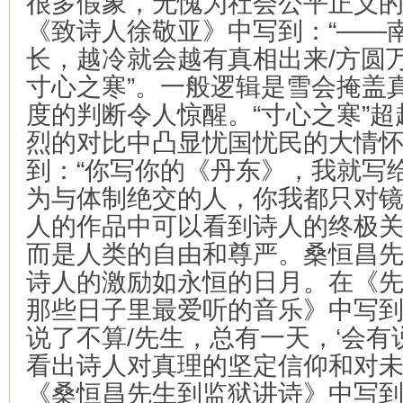
很多假象，无愧为社会公平正义
《致诗人徐敬亚》中写到：“——
长，越冷就会越有真相出来/方圆
寸心之寒”。一般逻辑是雪会掩盖
度的判断令人惊醒。“寸心之寒”超
烈的对比中凸显忧国忧民的大情
到：“你写你的《丹东》，我就写给
为与体制绝交的人，你我都只对镜
人的作品中可以看到诗人的终极
而是人类的自由和尊严。桑恒昌
诗人的激励如永恒的日月。在《
那些日子里最爱听的音乐》中写到
说了不算/先生，总有一天，‘会有
看出诗人对真理的坚定信仰和对
《桑恒昌先生到监狱讲诗》中写到