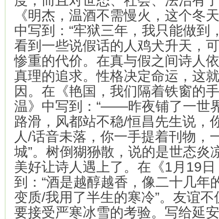
度，而且对世态、社会、法治有
《明杰，温酒不需慢火，这个冬
中写到：“牢狱三年，我只能做到
看到一些说假话的人鸡犬升天，
惨重的代价。在真与假之间诗人
真理的追求。性格决定命运，这
因。在《艳国，我们隔着铁窗的
温》中写到：“——昨夜铺了一世
路滑，风都站不稳/恒昌先生说，
人/话音未落，你一手提着刊物，
城”。树倒猢狲散，说的是世态炎
美好让诗人遇上了。在《1月19
到：“酒是越醇越香，像二十几年
变质/我用了半生的寒冷”。友谊
要接受严寒冰雪的考验。写给延