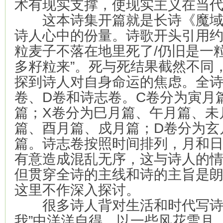
术有现实支撑，使现实主义在当
这本诗集开篇就是长诗《魔域
诗人心中的份量。诗歌开头引用约
粒麦子不落在地里死了/仍旧是一
多籽粒来”。死与死结果截然不同
探到诗人对自身命运的焦虑。全诗
卷、D卷和诗志卷。C卷分为寅月
篇；X卷分为巳月篇、午月篇、未
篇、酉月篇、戍月篇；D卷分为玄
篇。诗志卷按照时间排列，月和
有意造成混乱无序，这与诗人的
但贯穿全诗的主线和诗的主旨是
这里不作深入探讨。
很多诗人背对生活和时代写诗，
我”中洋洋自得，以一些风花雪月