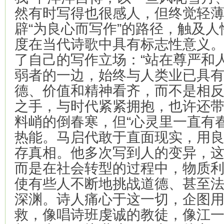
然有时写得也很感人，但终觉轻
辟“为良心而写作”的路径，触及
度在当代诗歌中具有标志性意义
了自己的写作立场：“站在尊严和
弱者的一边，始终与人类业已具
德、价值和精神看齐，而不是相反
之手，与时代紧紧拥抱，也许还
料峭的倒春寒，但“心灵里一直有
热能。马启代敢于直面现实，用
存真相。他多次写到人的变异，
而是在社会转型的过程中，物质
使有些人不断地挑战道德、甚至
深渊。诗人痛心于这一切，企图
救，像唱诗班虔诚的教徒，像江