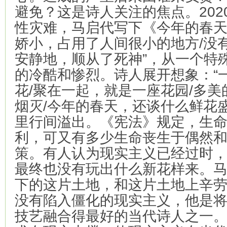
避免？这是诗人关注的焦点。202
性灾难，马启代写下《今年的春天
娇小，占用了人间很小的地方/没
安静地，顺从了死神”，从一个特
的冷酷和惨烈。诗人展开想象：“
花/聚在一起，就是一座花园/多
烟灭/今年的春天，还谈什么鲜花
里行间溢出。《宪法》规定，生
利，可又有多少生命丧生于偶然
策。有人认为现实主义已经过时
最终也没有玩出什么新花样来。
下的这片土地，和这片土地上辛
没有陷入僵化的现实主义，他是
技艺融合得最好的当代诗人之一