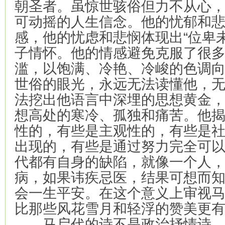
朝圣者。虽惊世骇俗但力不从心
可动摇的人生信念。他的忧郁和
感，他的忧虑和悲悯体现出“位卑
子情怀。他的情感避免克服了很
滥，以饱满、冷艳、冷峻的色调
世俗的眼光，永远无法读懂他，
法挖出他语言中深埋的思想黄金
想高处的寒冷、孤独和痛苦。他
性的，有些是主观性的，有些是
出现的，有些是通过努力完全可
代都有自身的缺陷，就像一个人
病，如果讳疾忌医，结果可想而
会一生平安。在这个意义上审视
比那些风花雪月和轻浮的赞美更
马启代的诗不是政治抒情诗，