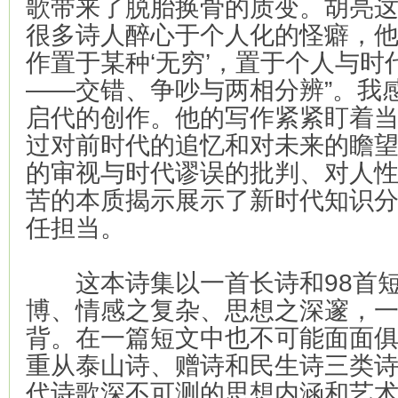
歌带来了脱胎换骨的质变。胡亮这
很多诗人醉心于个人化的怪癖，
作置于某种‘无穷’，置于个人与
——交错、争吵与两相分辨”。我
启代的创作。他的写作紧紧盯着
过对前时代的追忆和对未来的瞻
的审视与时代谬误的批判、对人
苦的本质揭示展示了新时代知识
任担当。
这本诗集以一首长诗和98首短
博、情感之复杂、思想之深邃，
背。在一篇短文中也不可能面面
重从泰山诗、赠诗和民生诗三类
代诗歌深不可测的思想内涵和艺