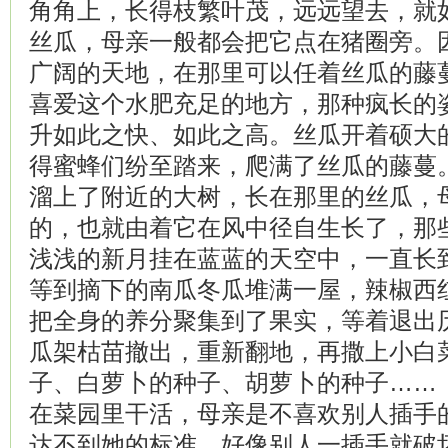
角角上，长得枝繁叶茂，远远望去，就
丝瓜，母亲一般都会把它点在猪圈旁。
广阔的天地，在那里可以任着丝瓜的藤
喜爱这个水肥充足的地方，那种疯长的
升如此之快、如此之高。丝瓜开着硕大
得蜜蜂们纷至踏来，爬满了丝瓜的藤蔓
溜上了附近的大树，长在那里的丝瓜，
的，也就由着它在风中径自生长了，那
浅浅的新月挂在蓝蓝的天空中，一直长
等到摘下的南瓜冬瓜堆满一屋，辣椒西
把全身的养分聚集到了果实，等着退出
瓜架枯苗撤出，重新翻地，再撒上小白
子、白萝卜的种子、胡萝卜的种子……
在菜园里干活，母亲是不喜欢别人插手
达不到她的标准，好像别人一插手就破