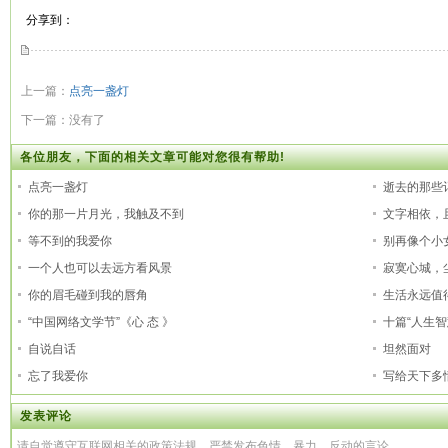
分享到：
上一篇：
点亮一盏灯
下一篇：没有了
各位朋友，下面的相关文章可能对您很有帮助!
点亮一盏灯
逝去的那些
你的那一片月光，我触及不到
文字相依，
等不到的我爱你
别再像个小
一个人也可以去远方看风景
寂寞心城，
你的眉毛碰到我的唇角
生活永远值
“中国网络文学节”《心 态 》
十篇“人生智
自说自话
坦然面对
忘了我爱你
写给天下多
发表评论
请自觉遵守互联网相关的政策法规，严禁发布色情、暴力、反动的言论。