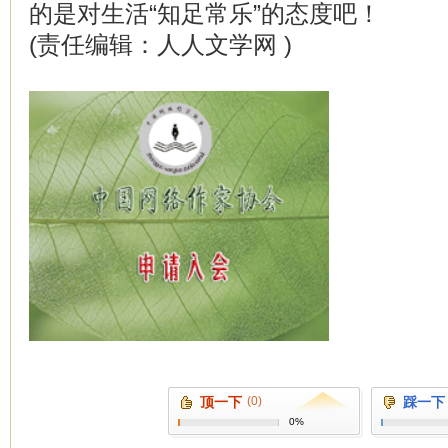
的是对生活“知足常乐”的态度吧！
(责任编辑：人人文学网 )
顶一下
(0)
踩一下
0%