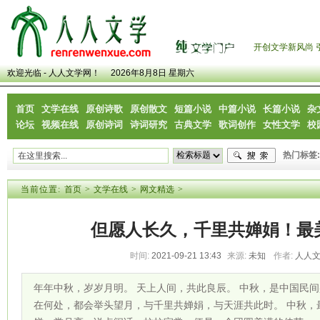
开创文学新风尚 
欢迎光临 - 人人文学网！
2026年8月8日 星期六
首页
文学在线
原创诗歌
原创散文
短篇小说
中篇小说
长篇小说
杂
论坛
视频在线
原创诗词
诗词研究
古典文学
歌词创作
女性文学
校
热门标签:
当前位置:
首页
>
文学在线
>
网文精选
>
但愿人长久，千里共婵娟！最
时间:
2021-09-21 13:43
来源:
未知
作者:
人人
年年中秋，岁岁月明。 天上人间，共此良辰。 中秋，是中国民
在何处，都会举头望月，与千里共婵娟，与天涯共此时。 中秋，