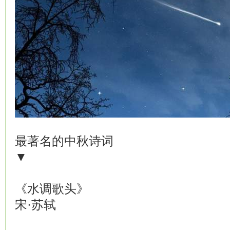
最著名的中秋诗词
▼
《水调歌头》
宋·苏轼