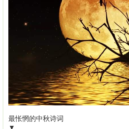
最怅惘的中秋诗词
▼