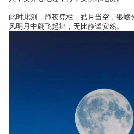
此时此刻，静夜凭栏，皓月当空，银蟾
风明月中翩飞起舞，无比静谧安然。