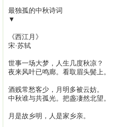
最独孤的中秋诗词
▼
《西江月》
宋·苏轼
世事一场大梦，人生几度秋凉？
夜来风叶已鸣廊。看取眉头鬓上。
酒贱常愁客少，月明多被云妨。
中秋谁与共孤光。把盏凄然北望。
月是故乡明，人是家乡亲。