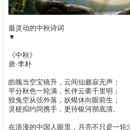
最灵动的中秋诗词
▼
《中秋》
唐·李朴
皓魄当空宝镜升，云间仙籁寂无声；
平分秋色一轮满，长伴云衢千里明；
狡兔空从弦外落，妖蟆休向眼前生；
灵槎拟约同携手，更待银河彻底清。
在浪漫的中国人眼里，月亮不只是一轮