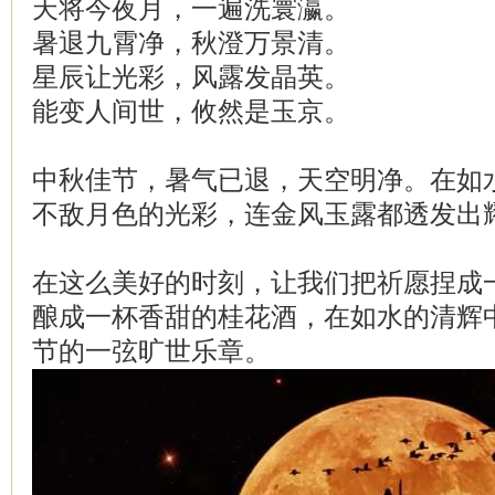
天将今夜月，一遍洗寰瀛。
暑退九霄净，秋澄万景清。
星辰让光彩，风露发晶英。
能变人间世，攸然是玉京。
中秋佳节，暑气已退，天空明净。在如
不敌月色的光彩，连金风玉露都透发出
在这么美好的时刻，让我们把祈愿捏成
酿成一杯香甜的桂花酒，在如水的清辉
节的一弦旷世乐章。