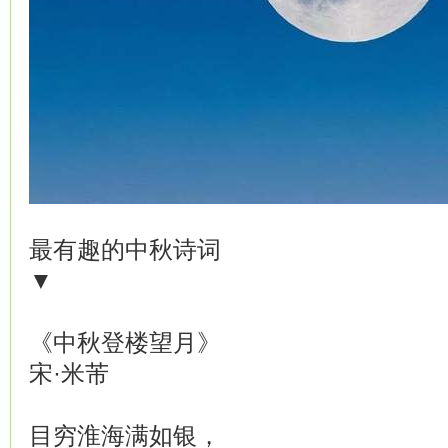
最有趣的中秋诗词
▼
《中秋登楼望月》
宋·米芾
目穷淮海满如银，