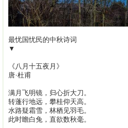
最忧国忧民的中秋诗词
▼
《八月十五夜月》
唐·杜甫
满月飞明镜，归心折大刀。
转蓬行地远，攀桂仰天高。
水路疑霜雪，林栖见羽毛。
此时瞻白兔，直欲数秋毫。