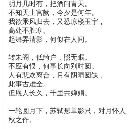
明月几时有，把酒问青天。
不知天上宫阙，今夕是何年。
我欲乘风归去，又恐琼楼玉宇，
高处不胜寒。
起舞弄清影，何似在人间。
转朱阁，低绮户，照无眠。
不应有恨，何事长向别时圆。
人有悲欢离合，月有阴晴圆缺，
此事古难全。
但愿人长久，千里共婵娟。
一轮圆月下，苏轼形单影只，对月怀人
秋之作。