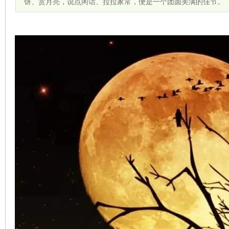
饼、赏月亮，说点闲话、拉拉家常，便是一个团圆美满的佳节。