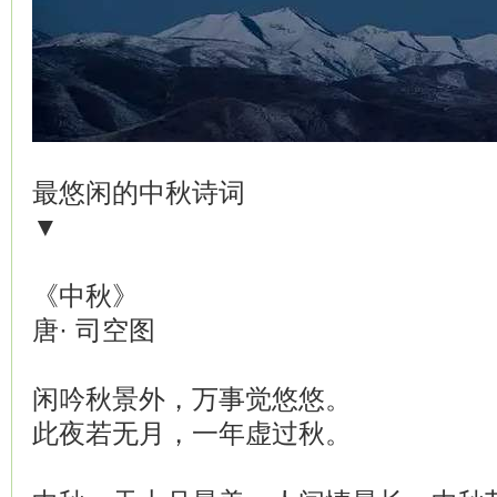
最悠闲的中秋诗词
▼
《中秋》
唐· 司空图
闲吟秋景外，万事觉悠悠。
此夜若无月，一年虚过秋。