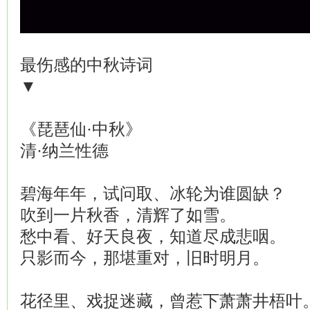
最伤感的中秋诗词
▼
《琵琶仙·中秋》
清·纳兰性德
碧海年年，试问取、冰轮为谁圆缺？
吹到一片秋香，清辉了如雪。
愁中看、好天良夜，知道尽成悲咽。
只影而今，那堪重对，旧时明月。
花径里、戏捉迷藏，曾惹下萧萧井梧叶