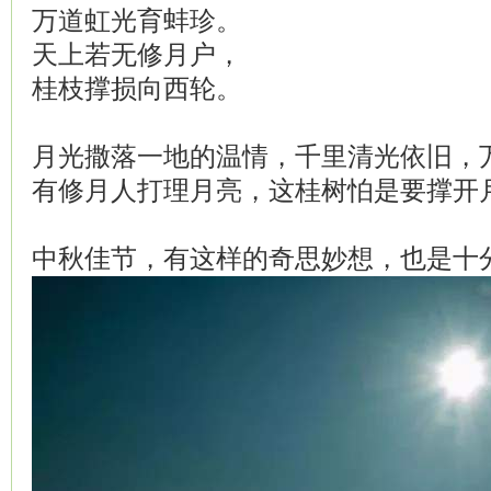
万道虹光育蚌珍。
天上若无修月户，
桂枝撑损向西轮。
月光撒落一地的温情，千里清光依旧，
有修月人打理月亮，这桂树怕是要撑开
中秋佳节，有这样的奇思妙想，也是十