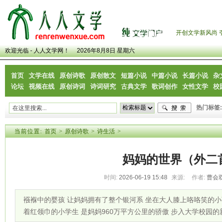
开创文学新风尚 
欢迎光临 - 人人文学网！
2026年8月8日 星期六
首页
文学在线
原创诗歌
原创散文
短篇小说
中篇小说
长篇小说
杂
论坛
视频在线
原创诗词
诗词研究
古典文学
歌词创作
女性文学
校
热门标签:
当前位置:
首页
>
原创诗歌
>
诗生活
>
妈妈的世界（外二
时间:
2026-06-19 15:48
来源:
作者:
曹会
襁褓中的婴孩 让妈妈拥有了整个银河系 坐在大人膝上咯咯笑的小
着红领巾的小学生 是妈妈960万平方公里的骄傲 步入大学校园的