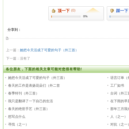
顶一下
(0)
踩一下
0%
分享到：
上一篇：
她把今天活成了可爱的句子（外三首）
下一篇：没有了
各位朋友，下面的相关文章可能对您很有帮助!
她把今天活成了可爱的句子（外三首）
语言订单（
春天的工作是表扬花朵们（外二首
工厂如书
春季特刊（外三首）
台词（外三
我只是翻译了一下自己的生活
在下雨的早
春天的绝世手艺（外三首）
那年三月我
想写点什么
人（之一）
寻找（之一）
对抗（之一