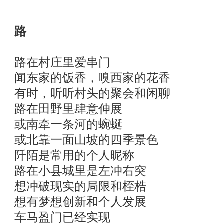
路
路在村庄里爱串门
闻东家的饭香，嗅西家的花香
有时，听听村头的聚会和闲聊
路在田野里肆意伸展
或南牵一条河的蜿蜒
或北靠一面山坡的四季景色
阡陌是常用的个人昵称
路在小县城里是左冲右突
想冲破现实的局限和桎梏
想有梦想创新和个人发展
车马盈门已经实现