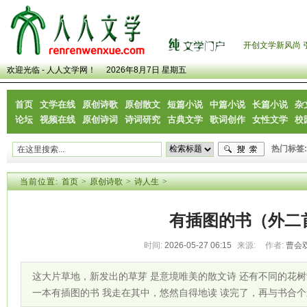
开创文学新风尚 
欢迎光临 - 人人文学网！
2026年8月7日 星期五
首页
文学在线
原创诗歌
原创散文
短篇小说
中篇小说
长篇小说
杂
论坛
视频在线
原创诗词
诗词研究
古典文学
歌词创作
女性文学
校
热门标签:
当前位置:
首页
>
原创诗歌
>
诗人生
>
有插图的书（外二
时间:
2026-05-27 06:15
来源:
作者:
曹会
这大片草地，新发出的草芽 是意境唯美的散文诗 还有不同的花树
一本有插图的书 我走在其中，悠然自得地读 读完了，再与书合个