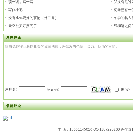
读一读，写一写
我没有见过
写作小记
初春已有一
没有比你更好的事物（外二首）
冬季的临去
天空被美好擦亮了
纸和笔之间
发表评论
请自觉遵守互联网相关的政策法规，严禁发布色情、暴力、反动的言论。
用户名:
验证码:
匿名?
最新评论
电 话：18001145010 QQ 1187295260 创作群