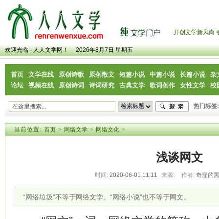
开创文学新风尚 
欢迎光临 - 人人文学网！
2026年8月7日 星期五
首页
文学在线
原创诗歌
原创散文
短篇小说
中篇小说
长篇小说
杂
论坛
视频在线
原创诗词
诗词研究
古典文学
歌词创作
女性文学
校
热门标签:
当前位置:
首页
>
网络文学
>
网络文化
>
浅谈网文
时间:
2020-06-01 11:11
来源:
作者:
奇怪的
“网络垃圾”不等于网络文学。“网络小说”也不等于网文。