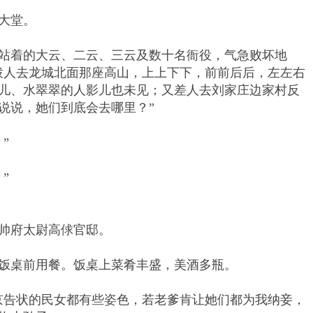
大堂。
着的大云、二云、三云及数十名衙役，气急败坏地
拨人去龙城北面那座高山，上上下下，前前后后，左左右
儿、水翠翠的人影儿也未见；又差人去刘家庄边家村反
说说，她们到底会去哪里？”
”
”
帅府太尉高俅官邸。
桌前用餐。饭桌上菜肴丰盛，美酒多瓶。
告状的民女都有些姿色，若老爹肯让她们都为我纳妾，