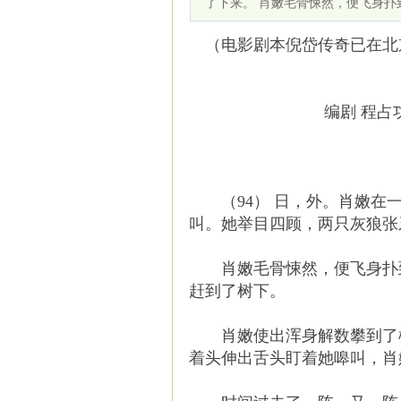
了下来。 肖嫩毛骨悚然，便飞身扑
（电影剧本倪岱传奇已在北
编剧 程占
（94） 日，外。肖嫩在一
叫。她举目四顾，两只灰狼张
肖嫩毛骨悚然，便飞身扑到
赶到了树下。
肖嫩使出浑身解数攀到了榆
着头伸出舌头盯着她嗥叫，肖