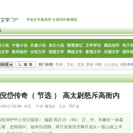
开创文学新风尚 引领写作新潮流
五
篇小说
中篇小说
长篇小说
杂文小品
随笔游记
文学评论
精品佳作
电子
典文学
歌词创作
女性文学
校园文学
网络文学
影视文学
外国文学
国学
热门标签:
民俗，文化，文玩
原创
诗歌
人人论坛
诗歌春
倪岱传奇（ 节选 ） 高太尉怒斥高衙内
-03-17 02:09
来源:
作者:
程为公
点击:
707 次
权保护中心登记版权） 编剧 程占功 （94） 日，外。肖嫩在一条森
走着，忽闻狼叫。她举目四顾，两只灰狼张牙舞爪地从一面山坡上冲