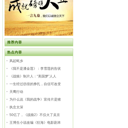
推荐内容
热点内容
风起蚝乡
《我不是潘金莲》：李雪莲的告状
《战狼》制片人：“美国梦”人人
一生经过彷徨的挣扎，自信可改变
天鹰行动
为什么说《我的战争》宣传片是猪
执念太深
50亿了，《战狼2》不仅火了吴京
王博生小说改编《狂海》电影剧本