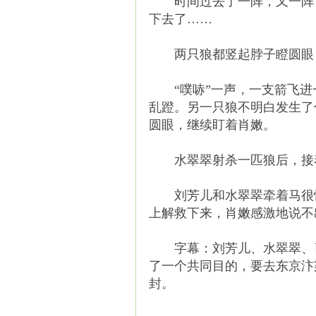
时间过去了一阵，又一阵，
下去了……
两只狼都竖起脖子瞪圆眼，
“噗哧”一声，一支箭飞进一
乱蹬。另一只狼不明白发生了
圆眼，继续盯着肖嫩。
水翠翠射杀一匹狼后，接着
刘芳儿和水翠翠牵着马很快
上解救下来，肖嫩感激地说不
字幕：刘芳儿、水翠翠、肖
了一个共同目的，要去东京汴
封。