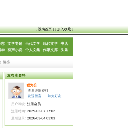
[
设为首页
] [
加入收藏
]
杂志
文学专题
当代文学
现代文学
书店
精华
有声小说
个人文集
作家文库
头条
晚
情感
发布者资料
程为公
查看详细资料
发送留言
加为好友
用户等级:
注册会员
注册时间:
2025-02-07 17:02
最后登录:
2026-03-04 03:03