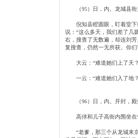
（95）日，内。龙城县衙
倪知县瞪圆眼，盯着堂下站
说：“这么多天，我们差了几
右，搜查了无数遍，却连刘芳
复搜查，仍然一无所获。你们
大云：“难道她们上了天？
一云：“难道她们入了地？
（96）日，内。开封，殿
高俅和儿子高衙内围坐在饭
“老爹，那三个从龙城来京