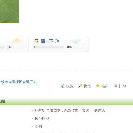
踩一下
(0)
0%
0%
） 钦差大臣携民女游开封
收藏
挑错
推荐
打印
）
助!
程占功 电影剧本：倪岱传奇（节选 ） 钦差大
风起蚝乡
卖书