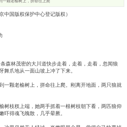
到一颗老榆树上，拼命往上爬
京中国版权保护中心登记版权）
功
条森林茂密的大川道快步走着，走着，走着，忽闻狼
牙舞爪地从一面山坡上冲了下来。
一颗老榆树上，拼命往上爬。刚离开地面，两只狼就
树枝杈上端，她两手抓着一根树枝朝下看，两匹狼仰
嫩吓得魂飞魄散，几乎晕厥。