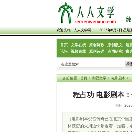
欢迎光临 - 人人文学网！
2026年8月7日 星期
首页
文学在线
原创诗歌
原创散文
短
论坛
视频在线
原创诗词
诗词研究
古
当前位置:
首页
>
影视文学
>
电影剧本
>
程占功 电影剧本：
时间:
2025
（电影剧本倪岱传奇已在北京中国版
林茂密的大川道快步走着，走着，