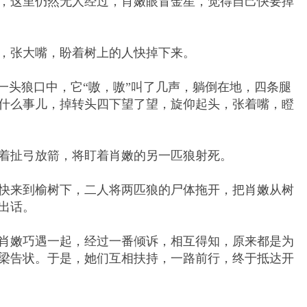
这里仍然无人经过，肖嫩眼冒金星，觉得自己快要掉
张大嘴，盼着树上的人快掉下来。
头狼口中，它“嗷，嗷”叫了几声，躺倒在地，四条腿
什么事儿，掉转头四下望了望，旋仰起头，张着嘴，瞪
扯弓放箭，将盯着肖嫩的另一匹狼射死。
来到榆树下，二人将两匹狼的尸体拖开，把肖嫩从树
出话。
嫩巧遇一起，经过一番倾诉，相互得知，原来都是为
梁告状。于是，她们互相扶持，一路前行，终于抵达开