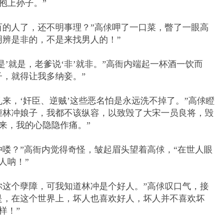
抱上孙子。”
的人了，还不明事理？”高俅呷了一口菜，瞥了一眼高
明辨是非的，不是来找男人的！”
’就是，老爹说‘非’就非。”高衙内端起一杯酒一饮而
子，就得让我多纳妾。”
，‘奸臣、逆贼’这些恶名怕是永远洗不掉了。”高俅瞪
缠林冲娘子，我都不该纵容，以致毁了大宋一员良将，毁
来，我的心隐隐作痛。”
？”高衙内觉得奇怪，皱起眉头望着高俅，“在世人眼
人呐！”
这个孽障，可我知道林冲是个好人。”高俅叹口气，接
是，在这个世界上，坏人也喜欢好人，坏人并不喜欢坏
样！”