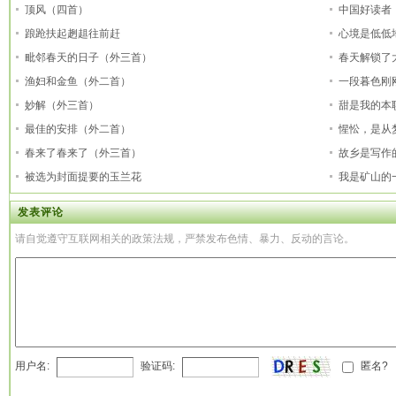
顶风（四首）
中国好读者
踉跄扶起趔趄往前赶
心境是低低
毗邻春天的日子（外三首）
春天解锁了
渔妇和金鱼（外二首）
一段暮色刚
妙解（外三首）
甜是我的本
最佳的安排（外二首）
惺忪，是从
春来了春来了（外三首）
故乡是写作
被选为封面提要的玉兰花
我是矿山的
发表评论
请自觉遵守互联网相关的政策法规，严禁发布色情、暴力、反动的言论。
用户名:
验证码:
匿名?