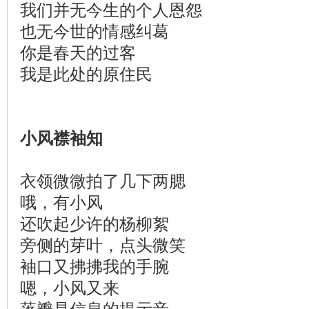
我们并无今生的个人恩怨
也无今世的情感纠葛
你是春天的过客
我是此处的原住民
小风襟袖知
衣领微微拍了几下两腮
哦，有小风
还吹起少许的杨柳絮
旁侧的芽叶，点头微笑
袖口又拂拂我的手腕
嗯，小风又来