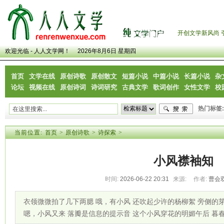
开创文学新风尚 
欢迎光临 - 人人文学网！
2026年8月6日 星期四
首页
文学在线
原创诗歌
原创散文
短篇小说
中篇小说
长篇小说
杂
论坛
视频在线
原创诗词
诗词研究
古典文学
歌词创作
女性文学
校
热门标签:
当前位置:
首页
>
原创诗歌
>
诗探索
>
小风襟袖知
时间:
2026-06-22 20:31
来源:
作者:
曹会
衣领微微拍了几下两腮 哦，有小风 还吹起少许的杨柳絮 旁侧的
嗯，小风又来 落瓣是信息的提示音 这个小风穿花的明媚午后 暮