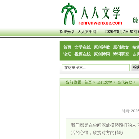
欢迎光临 - 人人文学网！
2026年8月7日 星期
首页
文学在线
原创诗歌
原创散文
短
论坛
视频在线
原创诗词
诗词研究
古
当前位置:
首页
>
当代文学
>
当代诗歌
>
时间:
2026
我们都是在尘间深处摸爬滚打的人 
活的心得，欣赏对方的精彩