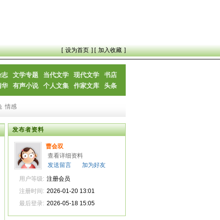
[
设为首页
] [
加入收藏
]
杂志
文学专题
当代文学
现代文学
书店
精华
有声小说
个人文集
作家文库
头条
晚
情感
发布者资料
曹会双
查看详细资料
发送留言
加为好友
用户等级:
注册会员
注册时间:
2026-01-20 13:01
最后登录:
2026-05-18 15:05