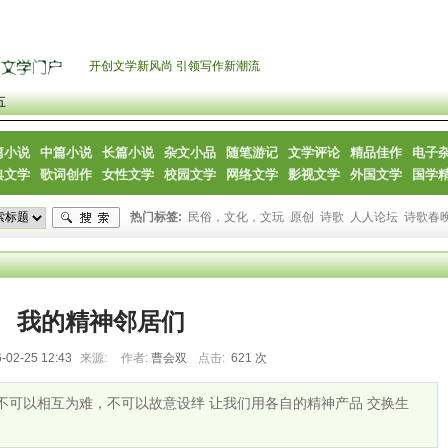
开创文学新风尚 引领写作新潮流
五
篇小说
中篇小说
长篇小说
杂文小品
随笔游记
文学评论
精品佳作
电子
典文学
歌词创作
女性文学
校园文学
网络文学
影视文学
外国文学
国学
热门标签:
民俗，文化，文玩
原创
诗歌
人人论坛
诗歌春
我的精神邻居们
-02-25 12:43
来源:
作者:
曹会双
点击:
621 次
不可以相互为难，不可以故意设绊 让我们用各自的精神产品 交换生