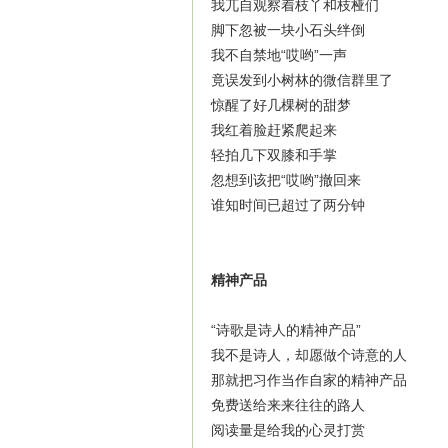
我兀自观察着枝丫和枝桠们
脚下忽被一块小石头绊倒
我不自禁地“哎哟”一声
竟误发到小树林的微信群里了
惊醒了好几棵树的甜梦
我红着脸赶紧爬起来
轻拍几下双膝和手掌
忽想到该把“哎哟”撤回来
谁知时间已超过了两分钟
精神产品
“诗歌是诗人的精神产品”
我不是诗人，却愿做个诗意的人
那就把习作当作自家的精神产品
免费送给来来往往的路人
阅读量是给我的心灵打赏