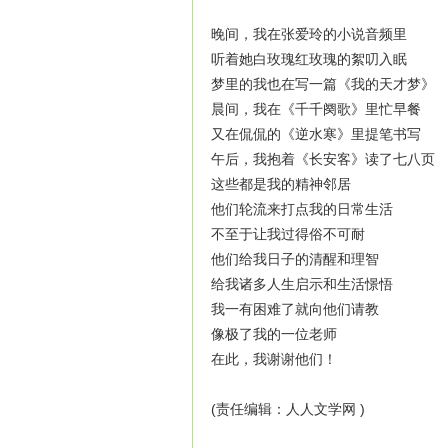
晚间，我在张爱玲的小说音频里
听着她白玫瑰红玫瑰的絮叨入眠
梦里的我也在写一篇《我的天才梦》
晨间，我在《千千阕歌》里忙早餐
又在侃侃的《逆水寒》里提笔书写
午后，我抱着《长安客》读了七八页
这些都是我的精神邻居
他们轮流来打点我的日常生活
不至于让我过得俗不可耐
他们给我日子的清醒和理智
给我诸多人生启示和生活憬悟
我一有困难了就向他们请教
像极了我的一位老师
在此，我谢谢他们！
(责任编辑：人人文学网 )