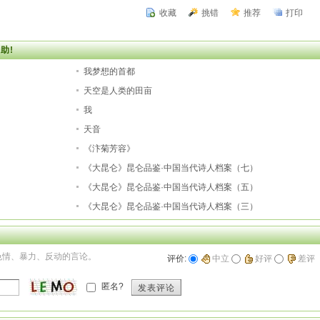
收藏
挑错
推荐
打印
助!
我梦想的首都
天空是人类的田亩
我
天音
《汴菊芳容》
）
《大昆仑》昆仑品鉴·中国当代诗人档案（七）
）
《大昆仑》昆仑品鉴·中国当代诗人档案（五）
）
《大昆仑》昆仑品鉴·中国当代诗人档案（三）
色情、暴力、反动的言论。
评价:
中立
好评
差评
匿名?
发表评论