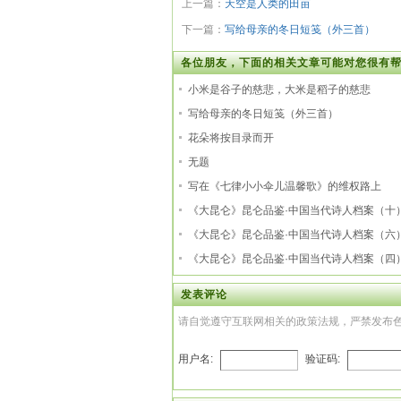
上一篇：
天空是人类的田亩
下一篇：
写给母亲的冬日短笺（外三首）
各位朋友，下面的相关文章可能对您很有帮
小米是谷子的慈悲，大米是稻子的慈悲
写给母亲的冬日短笺（外三首）
花朵将按目录而开
无题
写在《七律小小伞儿温馨歌》的维权路上
《大昆仑》昆仑品鉴·中国当代诗人档案（十
《大昆仑》昆仑品鉴·中国当代诗人档案（六
《大昆仑》昆仑品鉴·中国当代诗人档案（四
发表评论
请自觉遵守互联网相关的政策法规，严禁发布
用户名:
验证码: