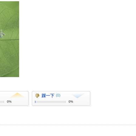
踩一下
(0)
0%
0%