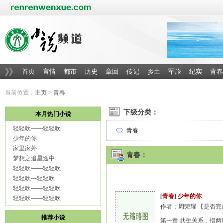
首页
言情
都市
历史
章回
传记
乡土
军旅
纪实
青春
当前位置：
主页
>
青春
下级分类：
本月热门小说
轻轻吹——轻轻吹
青春
少年的你
家里家外
青春：
梦想之追星途中
轻轻吹——轻轻吹
轻轻吹---轻轻吹
轻轻吹——轻轻吹
[
青春
]
少年的你
轻轻吹——轻轻吹
作者：周荣耀 【是否完成
推荐小说
第一章 共生关系，指