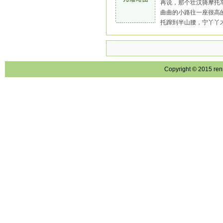
再说，那个壮汉骑摩托
曲曲的小路往一座很高
托蹿到半山腰，宁丫丫
Copyright © 2015