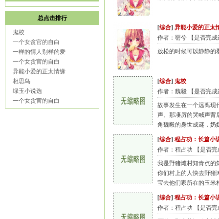
总点击排行
[
综合
]
异能小爱的正太
鬼校
作者：罂兮 【是否完成连
一个女贪官的自白
放松的时候可以静静的
一样的情人别样的爱
一个女贪官的自白
异能小爱的正太情缘
相思鸟
[
综合
]
鬼校
绿玉小说选
作者：魏毅 【是否完成连
一个女贪官的自白
故事发生在一个远离现
声、那凄厉的哭喊声背
角魏毅的身世成谜，奶奶
[
综合
]
程占功：长篇小说
作者：程占功 【是否完成
我是野猪滩村知青点的
你们村上的人快去野猪
宝去他们家所在的玉米村
[
综合
]
程占功：长篇小说
作者：程占功 【是否完成