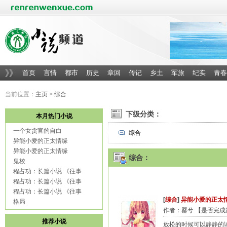
首页
言情
都市
历史
章回
传记
乡土
军旅
纪实
青春
当前位置：
主页
>
综合
下级分类：
本月热门小说
一个女贪官的自白
综合
异能小爱的正太情缘
异能小爱的正太情缘
综合：
鬼校
程占功：长篇小说 《往事
程占功：长篇小说 《往事
程占功：长篇小说 《往事
[
综合
]
异能小爱的正太
格局
作者：罂兮 【是否完成连
推荐小说
放松的时候可以静静的